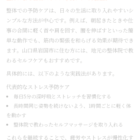
整体の積み重ねが体質改善へ導くヒント
整体での予防ケアは、日々の生活に取り入れやすいシ
身体の歪み改善を整体で目指す理由
ンプルな方法が中心です。例えば、朝起きたときや仕
整体で身体の歪みを整えるメリットとは
事の合間に軽く首や肩を回す、腰を伸ばすといった簡
整体予防が歪み改善に有効なポイント
単な動作でも、筋肉の緊張を和らげる効果が期待でき
ます。山口県岩国市に住む方には、地元の整体院で教
整体による全身バランス調整の重要性
わるセルフケアもおすすめです。
整体の施術で歪みを根本からケアする方法
整体で姿勢改善と健康維持を両立する秘訣
具体的には、以下のような実践法があります。
代表的なストレス予防ケア
毎日5分の深呼吸とストレッチを習慣化する
長時間同じ姿勢を続けないよう、1時間ごとに軽く体
を動かす
整体院で教わったセルフマッサージを取り入れる
これらを継続することで、疲労やストレスが慢性化す