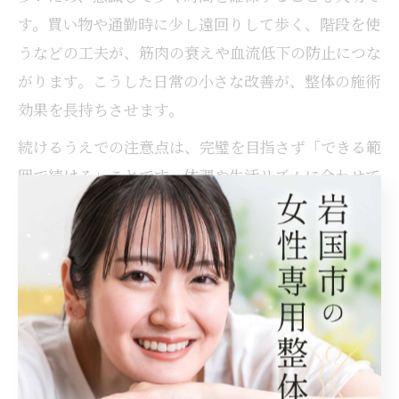
す。買い物や通勤時に少し遠回りして歩く、階段を使
うなどの工夫が、筋肉の衰えや血流低下の防止につな
がります。こうした日常の小さな改善が、整体の施術
効果を長持ちさせます。
続けるうえでの注意点は、完璧を目指さず「できる範
囲で続ける」ことです。体調や生活リズムに合わせて
無理なく実践し、調子が悪いときは早めに休息や専門
家のサポートを受けましょう。
整体予防を続けるためのモチベーション維持法
整体予防を継続するためには、モチベーションを保つ
工夫が欠かせません。目に見える変化が感じられに
くい時期でも、小さな達成感や気持ちの変化を意識す