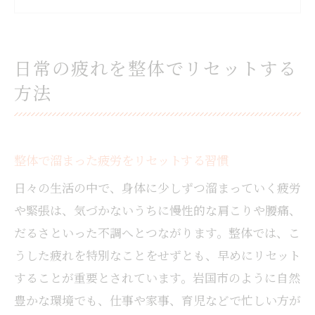
整体の定期ケアでだるさを軽減する方法
整体で心身のリフレッシュを図るポイント
無理なく続ける整体予防の実践ポイント
日常の疲れを整体でリセットする
整体予防を続けるための生活リズム作り
方法
整体を日常に取り入れる予防ケアのコツ
整体で無理なく健康維持するための習慣
整体予防を続けるためのモチベーション維
整体で溜まった疲労をリセットする習慣
持法
日々の生活の中で、身体に少しずつ溜まっていく疲労
整体のセルフケアで無理なく続ける方法
や緊張は、気づかないうちに慢性的な肩こりや腰痛、
肩こり予防なら整体のケアが安心
だるさといった不調へとつながります。整体では、こ
整体で肩こりを事前に防ぐ効果的な方法
うした疲れを特別なことをせずとも、早めにリセット
整体による肩こり予防の正しいケア習慣
することが重要とされています。岩国市のように自然
整体で安心して肩こり対策を始めるコツ
豊かな環境でも、仕事や家事、育児などで忙しい方が