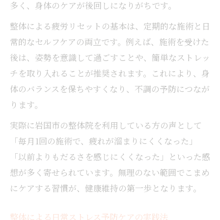
整体予防で肩回りの緊張を和らげる工夫
多く、身体のケアが後回しになりがちです。
整体とストレッチを組み合わせた肩こり予
整体による疲労リセットの基本は、定期的な施術と日
防
常的なセルフケアの両立です。例えば、施術を受けた
暮らしの中で整体を活かす秘訣とは
後は、姿勢を意識して過ごすことや、簡単なストレッ
整体を暮らしに根付かせる簡単な方法
チを取り入れることが推奨されます。これにより、身
整体予防を家族皆で取り入れるコツ
体のバランスを保ちやすくなり、不調の予防につなが
整体の知恵を日常動作に活かすポイント
ります。
整体のセルフ予防ケアで健康な暮らし
実際に岩国市の整体院を利用している方の声として
整体で生活の質を上げるための工夫
「毎月1回の施術で、疲れが溜まりにくくなった」
整体による小さな疲労ケアが未来を変える
「以前よりもだるさを感じにくくなった」といった感
整体で小さな疲労を早めにケアする重要性
想が多く寄せられています。無理のない範囲でこまめ
整体予防が長期的な健康維持に役立つ理由
にケアする習慣が、健康維持の第一歩となります。
整体のこまめなケアが不調予防に繋がる
整体で未来の疲れやすさを防ぐ習慣
整体による日常ストレス予防ケアの実践法