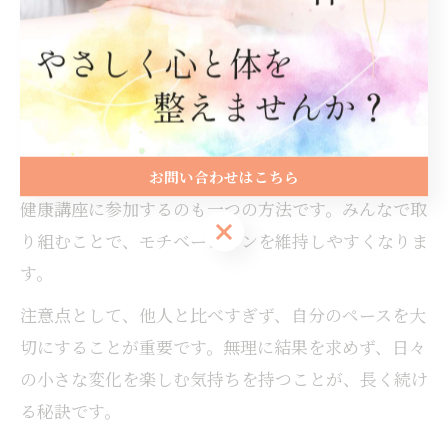
ることが大切です。例えば、肩こりや腰痛が軽くなっ
た、朝の目覚めが良くなったなど、自分なりの変化を
記録することで継続意欲が高まります。
また、家族や友人と一緒にストレッチや軽い運動を行
うことで、楽しみながら続けやすくなります。岩国市
の地域コミュニティや整体院で提供されるイベントや
お問い合わせはこちら
健康講座に参加するのも一つの方法です。みんなで取
お問い合わせはこちら
り組むことで、モチベーションを維持しやすくなりま
す。
注意点として、他人と比べすぎず、自分のペースを大
切にすることが重要です。無理に結果を求めず、日々
の小さな変化を楽しむ気持ちを持つことが、長く続け
る秘訣です。