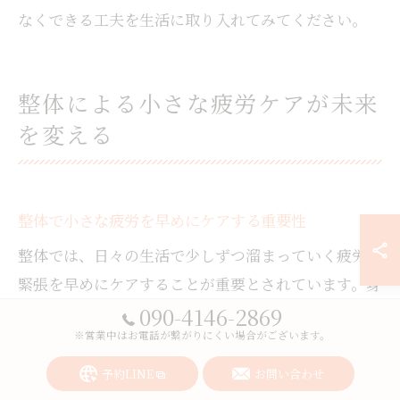
なくできる工夫を生活に取り入れてみてください。
整体による小さな疲労ケアが未来
を変える
整体で小さな疲労を早めにケアする重要性
整体では、日々の生活で少しずつ溜まっていく疲労や
緊張を早めにケアすることが重要とされています。身
090-4146-2869
体に現れる肩こりや腰痛、不調の多くは、最初は小さ
※営業中はお電話が繋がりにくい場合がございます。
な違和感として始まることが多いです。これらを放置
すると慢性化しやすく、改善までに時間がかかる場合
予約LINE
お問い合わせ
もあります。