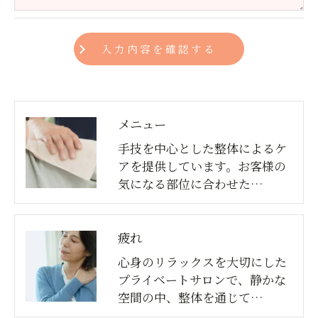
＜個人情報の開示･訂正・削除･利用停止の手続につ
いて＞
当社では、お客様の個人情報の開示･訂正･削除・利
用停止の手続を定めさせて頂いております。
ご本人である事を確認のうえ、対応させて頂きま
す。
メニュー
お問い合わせはこちら
個人情報の開示･訂正･削除・利用停止の具体的手続
手技を中心とした整体によるケ
きにつきましては、お電話でお問合せ下さい。
アを提供しています。お客様の
気になる部位に合わせた…
疲れ
心身のリラックスを大切にした
プライベートサロンで、静かな
空間の中、整体を通じて…