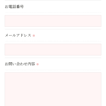
＜個人情報の委託について＞
お電話番号
当社では、利用目的の達成に必要な範囲において、
個人情報を外部に委託する場合があります。
これらの委託先に対しては個人情報保護契約等の措
置をとり、適切な監督を行います。
メールアドレス
※
＜個人情報の安全管理＞
当社では、個人情報の漏洩等がなされないよう、適
切に安全管理対策を実施します。
お問い合わせ内容
※
＜個人情報を与えなかった場合に生じる結果＞
必要な情報を頂けない場合は、それに対応した当社
のサービスをご提供できない場合がございますので
予めご了承ください。