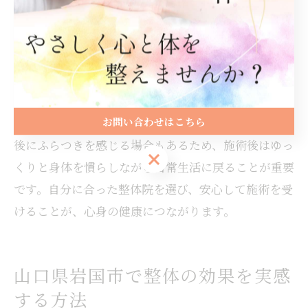
リラックス状態が深まることで、身体の自己回復力が
引き出されやすくなり、健康維持や症状の改善に役立
ちます。特にストレス社会で働く方やスポーツで酷使
した身体には、整体のリラックス効果が大きなサポー
トとなるでしょう。
お問い合わせはこちら
一方で、リラックスしすぎて力が抜けすぎると、施術
後にふらつきを感じる場合もあるため、施術後はゆっ
お問い合わせはこちら
くりと身体を慣らしながら日常生活に戻ることが重要
です。自分に合った整体院を選び、安心して施術を受
けることが、心身の健康につながります。
山口県岩国市で整体の効果を実感
する方法