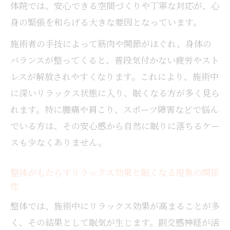
体院では、安心できる空間づくりや丁寧な対応が、心
安心できる整体で眠くなる利用者の声を紹
介
身の緊張を和らげる大きな要因となっています。
整体の眠気とリラックスの深い関係性を考
施術者の手技によって筋肉や関節がほぐれ、身体の
察
バランスが整ってくると、普段気付かない疲労やスト
山口県岩国市で整体の効果を実感する方法
レスが解放されやすくなります。これにより、施術中
岩国市で整体の効果と眠気を実感するため
に深いリラックス状態に入り、眠くなる方が多く見ら
のポイント
れます。特に腰痛や肩こり、スポーツ障害などで悩ん
整体施術で効果を感じるための知識と選び
でいる方は、その安心感から自然に眠りに落ちるケー
方
スも少なくありません。
岩国市の整体で安心してリラックスする方
法
整体がもたらすリラックス効果と眠くなる現象の関係
性
整体の効果を最大化するための利用者体験
談
整体では、施術中にリラックス効果が高まることが多
整体で眠くなる現象を活かす効果的な通い
く、その結果として眠気が生じます。副交感神経が活