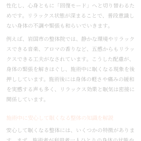
方
性化し、心身ともに「回復モード」へと切り替わるた
リラックスしやすい整体の選び方を解説
めです。リラックス状態が深まることで、普段意識し
整体でリラックスし眠くなる施術院の特徴
ない身体の不調や緊張も和らいでいきます。
とは
例えば、岩国市の整体院では、静かな環境やリラック
安心感を重視した整体院選びの知識とコツ
スできる音楽、アロマの香りなど、五感からもリラッ
整体で眠気を感じやすい院の選び方を徹底
クスできる工夫がなされています。こうした配慮が、
解説
身体の緊張を解きほぐし、施術中に眠くなる現象を後
整体施術でリラックスできる店舗の見極め
押ししています。施術後には身体の軽さや痛みの緩和
方
を実感する声も多く、リラックス効果と眠気は密接に
整体の知識で安心して選ぶための比較ポイ
関係しています。
ント
安心して受けられる整体が心身に与える影響
施術中に安心して眠くなる整体の知識を解説
整体の安心感がもたらす心身のリラックス
安心して眠くなる整体には、いくつかの特徴がありま
効果
す。まず、施術者が利用者一人ひとりの身体の状態や