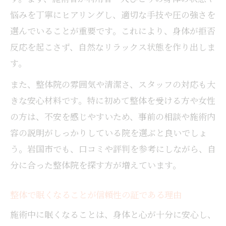
整体施術で眠くなる現象が健康に与える良
悩みを丁寧にヒアリングし、適切な手技や圧の強さを
い影響
選んでいることが重要です。これにより、身体が拒否
安心できる整体で心と身体が整う理由
反応を起こさず、自然なリラックス状態を作り出しま
整体の知識で理解するリラックスと回復の
す。
関係
また、整体院の雰囲気や清潔さ、スタッフの対応も大
整体の眠気体験がもたらす心身の変化を解
きな安心材料です。特に初めて整体を受ける方や女性
説
の方は、不安を感じやすいため、事前の相談や施術内
整体を受けて眠くなる理由と身体の変化
容の説明がしっかりしている院を選ぶと良いでしょ
整体施術で眠くなる理由と身体の変化の関
う。岩国市でも、口コミや評判を参考にしながら、自
係性
分に合った整体院を探す方が増えています。
整体で感じる眠気が身体に起こす具体的変
化
整体で眠くなることが信頼性の証である理由
整体の知識で解く眠くなる現象のメカニズ
施術中に眠くなることは、身体と心が十分に安心し、
ム