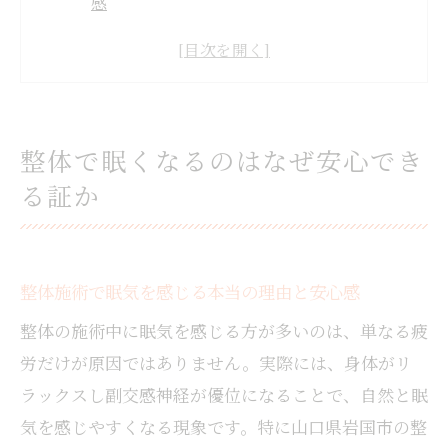
感
整体がもたらすリラックス効果と眠くなる
現象の関係性
施術中に安心して眠くなる整体の知識を解
説
整体で眠くなるのはなぜ安心でき
整体で眠くなることが信頼性の証である理
る証か
由
整体の安心感が生む眠気と身体のバランス
回復
整体施術で眠気を感じる本当の理由と安心感
施術中に眠気を感じる整体の知識と体験談
整体施術中に眠気を誘う理由を知識から解
整体の施術中に眠気を感じる方が多いのは、単なる疲
説
労だけが原因ではありません。実際には、身体がリ
実際の整体体験談から分かる眠くなる特徴
ラックスし副交感神経が優位になることで、自然と眠
整体の知識で明かす施術中の眠気の仕組み
気を感じやすくなる現象です。特に山口県岩国市の整