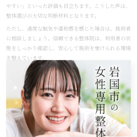
やすい」といった評価も目立ちます。こうした声は、
整体選びの大切な判断材料となります。
ただし、過度な眠気や違和感を感じた場合は、施術者
に相談しましょう。信頼できる整体院は、利用者の状
態をしっかり確認し、安心して施術を受けられる環境
を整えています。
整体の眠気とリラックスの深い関係性を考察
整体による眠気は、単なる疲労回復を超えた深いリラ
ックス効果の現れです。施術を通じて身体と心のバラ
ンスが整い、慢性的な肩こりや腰痛、不調の根本改善
にもつながります。岩国市の整体院でも、施術中の眠
気を「良い変化」と受け止める方が増えています。