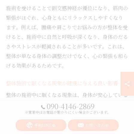
施術を受けることで副交感神経が優位になり、筋肉の
緊張がほぐれ、心身ともにリラックスしやすくなり
ます。例えば、腰痛や肩こりでお悩みの方が整体を受
けると、施術中に自然と呼吸が深くなり、身体のだる
さやストレスが軽減されることが多いです。これは、
整体が単なる身体の調整だけでなく、心の緊張も和ら
げる効果があるためです。
整体施術で眠くなる現象が健康に与える良い影響
整体の施術中に眠くなる現象は、身体が安心している
証拠であり、健康にとって良いサインです。これは、
090-4146-2869
※営業中はお電話が繋がりにくい場合がございます。
施術によって自律神経が整い、身体が回復モードに切
り替わるために起こります。特に岩国市の整体院で
予約LINE
お問い合わせ
は、リラックスできる環境や施術の質が高く、多くの