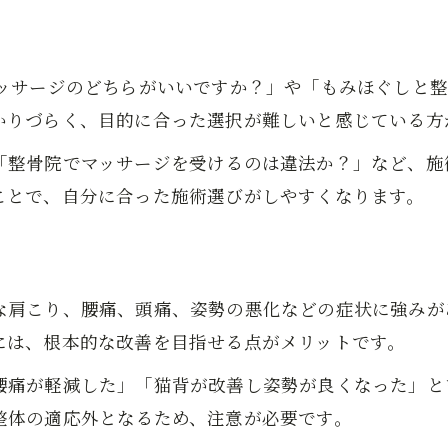
整体を受けて感じた実感と気づき
安心してケアできる整体の魅力紹介
マッサージのどちらがいいですか？」や「もみほぐしと
整体の安心できる施術環境とは
かりづらく、目的に合った選択が難しいと感じている方
整体が初めてでも不安が少ない理由
整体のプロが心がけるケアポイント
「整骨院でマッサージを受けるのは違法か？」など、施
ことで、自分に合った施術選びがしやすくなります。
整体が選ばれる理由と信頼性の秘密
整体で感じる安心感の体験談紹介
整体が向いている人の特徴を解説
お問い合わせはこちら
お問い合わせはこちら
整体が特におすすめな人の特徴
な肩こり、腰痛、頭痛、姿勢の悪化などの症状に強みが
整体を受けると効果的なタイプとは
には、根本的な改善を目指せる点がメリットです。
整体向きの症状や体質の見分け方
腰痛が軽減した」「猫背が改善し姿勢が良くなった」と
整体を活かせる生活スタイルのポイント
整体の適応外となるため、注意が必要です。
整体が合う人とマッサージが合う人の違い