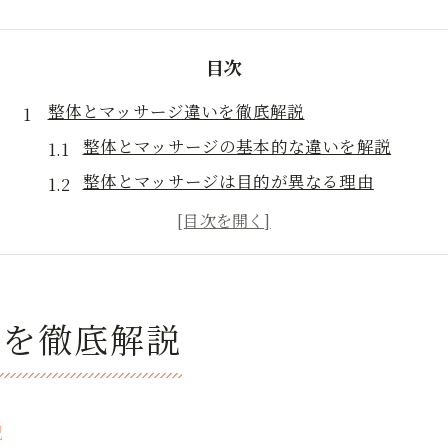
目次
整体とマッサージ違いを徹底解説
整体とマッサージの基本的な違いを解説
整体とマッサージは目的が異なる理由
知恵袋に多い整体とマッサージの質問
整体が得意とする症状とその特徴
整体とマッサージの選び方のポイント
リラックスを求めるなら整体が最適？
いを徹底解説
整体で得られるリラックス効果の実態
マッサージと整体のリラックス比較ポイント
整体で心身のバランスを整える方法
説