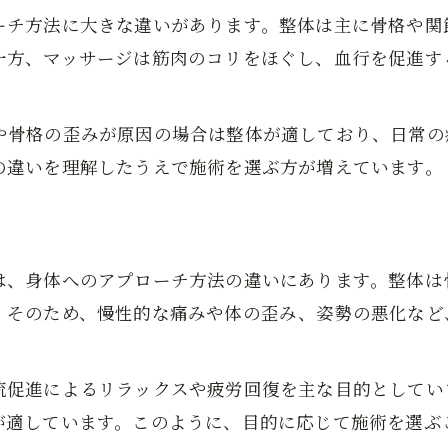
リラックス重視なら整体とマッサージどちら
ーチ方法に大きな違いがあります。整体は主に骨格や関
整体の施術がもたらす安心感の理由
一方、マッサージは筋肉のコリをほぐし、血行を促進す
悩み別に選ぶ整体のメリットとは
整体が慢性的な疲れに有効な理由
や骨格の歪みが原因の場合は整体が適しており、日常の
整体で改善できる悩みとその特徴
の違いを理解したうえで施術を選ぶ方が増えています。
整体選びで重視すべきポイントとは
整体による体質改善のメリット解説
整体が向いている具体的な悩み事例
は、身体へのアプローチ方法の違いにあります。整体は
マッサージと整体の体験談から学ぶ
。そのため、慢性的な痛みや体の歪み、姿勢の悪化など
整体体験者の声に見る効果の違い
マッサージと整体の満足度比較体験談
流促進によるリラックスや疲労回復を主な目的としてい
整体が生活に与えた良い変化とは
が適しています。このように、目的に応じて施術を選ぶ
整体とマッサージそれぞれの改善例