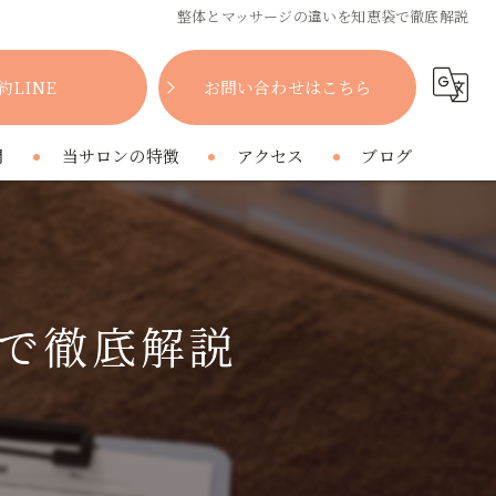
整体とマッサージの違いを知恵袋で徹底解説
約LINE
お問い合わせはこちら
問
当サロンの特徴
アクセス
ブログ
女性
コラム
肩こり
で徹底解説
腰痛
疲れ
プライベートサロン