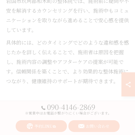
岩国市玖珂郡和木町の整体院では、施術前に疑問や不
安を解消するカウンセリングを行い、施術中もコミュ
ニケーションを取りながら進めることで安心感を提供
しています。
具体的には、どのタイミングでどのような違和感を感
じたかを詳しく伝えることで、施術者は原因を把握
し、施術内容の調整やアフターケアの提案が可能で
す。信頼関係を築くことで、より効果的な整体施術に
つながり、健康維持のサポートが期待できます。
090-4146-2869
整体とマッサージの違いを徹底解
※営業中はお電話が繋がりにくい場合がございます。
説
予約LINE
お問い合わせ