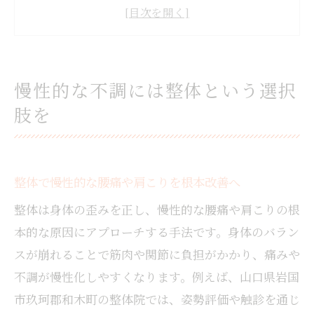
とは
整体と代替療法の違いと役割をわかりやす
く解説
整体がストレス軽減とリラクゼーションに
慢性的な不調には整体という選択
最適な理由
肢を
整体の選び方で大切な女性スタッフの安心
感
和木町で整体を受ける際の安心ポイント
整体で慢性的な腰痛や肩こりを根本改善へ
整体施術前のカウンセリングで不安を解消
する方法
整体は身体の歪みを正し、慢性的な腰痛や肩こりの根
女性施術者在籍の整体院で安心して受ける
本的な原因にアプローチする手法です。身体のバラン
コツ
スが崩れることで筋肉や関節に負担がかかり、痛みや
整体で感じるリラクゼーションと心の安ら
不調が慢性化しやすくなります。例えば、山口県岩国
ぎの理由
市玖珂郡和木町の整体院では、姿勢評価や触診を通じ