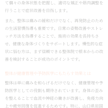
整体とカイロプラクティックの施術環境比
て個々の身体状態を把握し、適切な矯正や筋肉調整を
較
行うことで症状改善を目指します。
整体院選びで口コミやレビューを活用する
また、整体は痛みの緩和だけでなく、再発防止のため
メリット
の生活習慣指導も重要です。日常の姿勢改善やストレ
代替療法の魅力を整体で実感する方法
ッチ方法を指導することで、施術の効果を長持ちさ
整体を活用した代替療法で自然治癒力を高
せ、健康な身体づくりをサポートします。慢性的な症
める
状に悩む方は、まず信頼できる整体院で根本からの改
整体が美容と健康維持に果たす役割とは
善を検討することが成功のポイントです。
整体と鍼灸など他の代替療法との違いを比
較
整体が健康管理や予防医学にもたらす効果とは
整体で実感するストレスケアとリラックス
整体は単に痛みを和らげるだけでなく、健康管理や予
効果
防医学としての役割も期待されています。身体の歪み
整体施術の流れと効果的な受け方のポイン
を整えることで血流や神経の働きが改善し、免疫力向
ト
上や疲労回復を促進するためです。特に、山口県岩国