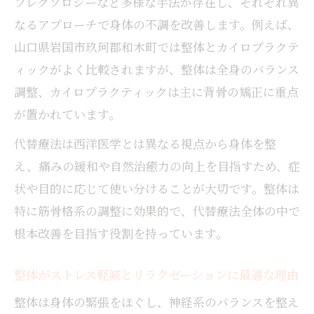
フレクソロジーなど多様な手法が存在し、それぞれ異
整体施術中に感じる違和感や悩みの相談方
なるアプローチで身体の不調を改善します。例えば、
法
山口県岩国市玖珂郡和木町では整体とカイロプラクテ
整体とマッサージの違いを徹底解説
ィックがよく比較されますが、整体は全身のバランス
整体とマッサージの基本的な違いと特徴
調整、カイロプラクティックは主に背骨の矯正に重点
整体が体の歪みや根本改善に強い理由
が置かれています。
整体とカイロプラクティックの施術内容比
代替療法は西洋医学とは異なる視点から身体を整
較
え、痛みの緩和や自然治癒力の向上を目指すため、症
整体とマッサージの選び方と効果の違い
状や目的に応じて使い分けることが大切です。整体は
整体で得られる身体の変化を実感するコツ
特に筋骨格系の調整に効果的で、代替療法全体の中で
根本改善を目指す役割を持っています。
整体がストレス軽減とリラクゼーションに最適な理由
整体は身体の緊張をほぐし、神経系のバランスを整え