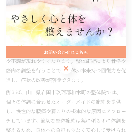
整体を活用した代替療法で自然治癒力を高める
整体は身体の歪みを整えることで、元来備わっている
自然治癒力を引き出す代替療法の一つです。身体のバ
ランスが崩れると血流や神経の働きが阻害され、痛み
お問い合わせはこちら
や不調が現れやすくなります。整体施術により骨格や
お問い合わせはこちら
筋肉の調整を行うことで、身体が本来持つ回復力を促
進し、症状の改善が期待できます。
例えば、山口県岩国市玖珂郡和木町の整体院では、
個々の体調に合わせたオーダーメイドの施術を提供
し、慢性的な腰痛や肩こりの根本的な原因にアプロー
チしています。適切な整体施術は薬に頼らずに体調を
整えるため、身体への負担も少なく安心して受けられ