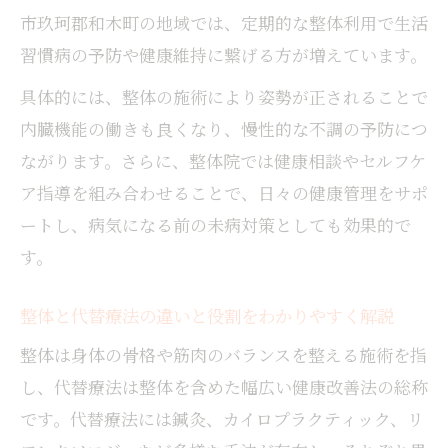
整体施術が女性に選ばれる理由とは
市玖珂郡和木町の地域では、定期的な整体利用で生活
整体が女性に安心される施術環境の特徴
習慣病の予防や健康維持に繋げる方が増えています。
整体で女性スタッフが支持される背景とは
具体的には、整体の施術により姿勢が正されることで
整体施術が美容とリラクゼーションに好評
内臓機能の働きも良くなり、慢性的な不調の予防につ
な理由
ながります。さらに、整体院では健康相談やセルフケ
整体の効果を実感した女性の口コミや体験
ア指導を組み合わせることで、日々の健康管理をサポ
談を紹介
ートし、病気になる前の未病対策としても効果的で
整体と女性特有の悩みにアプローチする方
す。
法
首ボキボキの整体の安全性に迫る視点
整体と代替療法の違いと役割をわかりやすく解説
整体で行う首ボキボキ施術の安全性を解説
整体は身体の骨格や筋肉のバランスを整える施術を指
整体で気をつけたい施術時の注意ポイント
し、代替療法は整体を含めた幅広い健康改善法の総称
整体の首矯正で起こる効果とリスクを知る
です。代替療法には鍼灸、カイロプラクティック、リ
整体のボキボキ音が意味する体の変化とは