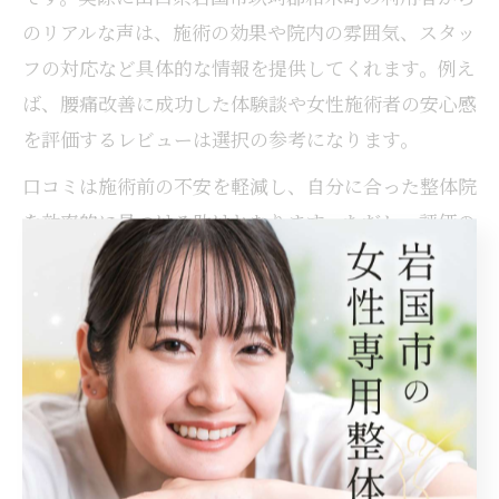
のリアルな声は、施術の効果や院内の雰囲気、スタッ
フの対応など具体的な情報を提供してくれます。例え
ば、腰痛改善に成功した体験談や女性施術者の安心感
を評価するレビューは選択の参考になります。
口コミは施術前の不安を軽減し、自分に合った整体院
を効率的に見つける助けとなります。ただし、評価の
偏りや個人差もあるため、多数の意見を比較し総合的
に判断することが重要です。口コミを賢く活用するこ
とで、満足度の高い整体体験を実現できます。
代替療法の魅力を整体で実感する
方法