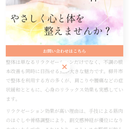
ただし、施術後は一時的にだるさや眠気を感じる場合
もありますが、これは身体が回復へ向かう自然な反応
です。施術後はしっかりと水分を取り、無理をせず安
静に過ごすことが重要です。
整体でリラクゼーションと不調改善を両立
お問い合わせはこちら
整体は単なるリラクゼーションだけでなく、不調の根
お問い合わせはこちら
本改善も同時に目指せる点が大きな魅力です。柳井市
で整体を利用する方の多くが、肩こりや腰痛などの症
状緩和とともに、心身のリラックス効果も実感してい
ます。
リラクゼーション効果が高い理由は、手技による筋肉
のほぐしや骨格調整により、副交感神経が優位になり