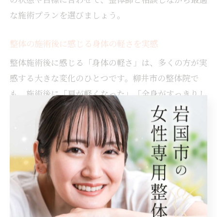
な施術プランを選びましょう。
整体の施術後に感じる身体の軽さを実感
整体施術後に感じる「身体の軽さ」は、多くの方が実
感する大きな変化のひとつです。柳井市の整体院で
も、施術後に「肩が軽くなった」「全身がすっきりし
た」という感想が多く寄せられています。
これは、筋肉のコリがほぐれ血流が改善されること
で、老廃物の排出や新陳代謝が促進されるためです。
さらに、骨格や関節の歪みが整うことで、無駄な力み
が取れ、動きやすい身体へと導かれます。例えば、デ
スクワークや立ち仕事が多い方は、施術直後から姿勢
の変化や疲労感の軽減を感じやすい傾向があります。