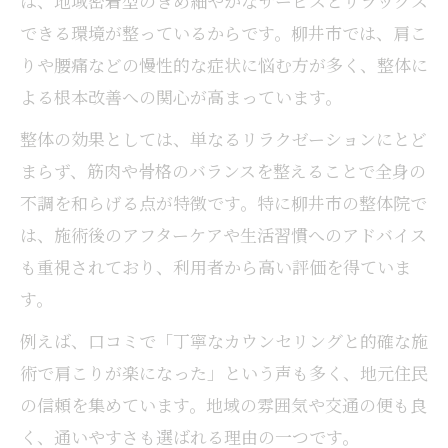
は、地域密着型のきめ細やかなサービスとリラックス
整体で姿勢改善とコリ解消を両立させる方
できる環境が整っているからです。柳井市では、肩こ
法
りや腰痛などの慢性的な症状に悩む方が多く、整体に
身体の歪みを整体でケアする実践ポイント
よる根本改善への関心が高まっています。
整体による根本的な体質改善の可能性とは
整体の効果としては、単なるリラクゼーションにとど
整体の施術後に感じる身体の変化を解説
まらず、筋肉や骨格のバランスを整えることで全身の
マッサージと整体の違いを徹底解説
不調を和らげる点が特徴です。特に柳井市の整体院で
整体とマッサージの違いを分かりやすく解
は、施術後のアフターケアや生活習慣へのアドバイス
説
も重視されており、利用者から高い評価を得ていま
整体の特徴とマッサージの役割を比較分析
す。
整体とマッサージの併用メリットと注意点
例えば、口コミで「丁寧なカウンセリングと的確な施
整体がコリほぐしに適している理由とは
術で肩こりが楽になった」という声も多く、地元住民
整体とマッサージの選び方のポイント紹介
の信頼を集めています。地域の雰囲気や交通の便も良
く、通いやすさも選ばれる理由の一つです。