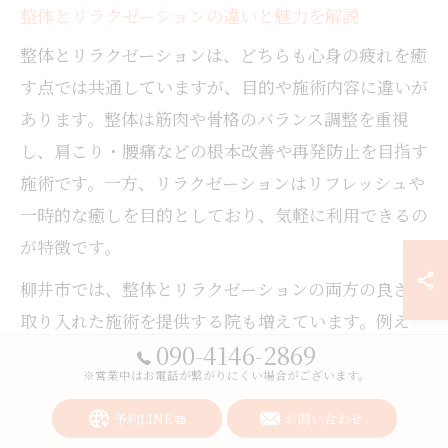
整体とリラクゼーションの違いと魅力を解説
整体とリラクゼーションは、どちらも心身の疲れを癒
す点では共通していますが、目的や施術内容に違いが
あります。整体は筋肉や骨格のバランス調整を重視
し、肩こり・腰痛などの根本改善や再発防止を目指す
施術です。一方、リラクゼーションはリフレッシュや
一時的な癒しを目的としており、気軽に利用できるの
が特徴です。
柳井市では、整体とリラクゼーションの両方の良さを
取り入れた施術を提供する院も増えています。例え
090-4146-2869
ば、整体で身体の歪みを整えつつ、リラクゼーション
※営業中はお電話が繋がりにくい場合がございます。
要素で心も解きほぐすスタイルです。どちらを選択す
るかは、現在の自分の不調や目的によって変わりま
予約LINE
お問い合わせ