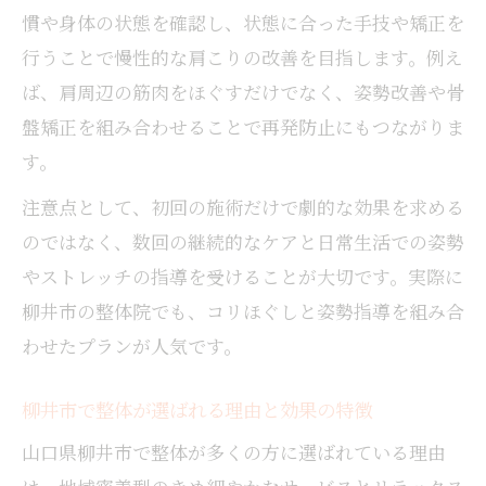
整体体験者が語る肩こり改善の実感とは
慣や身体の状態を確認し、状態に合った手技や矯正を
整体で身体のバランスを整えるメリット
行うことで慢性的な肩こりの改善を目指します。例え
柳井市の整体で心地よいリラクゼーション体験
ば、肩周辺の筋肉をほぐすだけでなく、姿勢改善や骨
整体で味わう柳井市のリラクゼーション空
盤矯正を組み合わせることで再発防止にもつながりま
間
す。
整体のコリほぐしで心も身体もリフレッシ
注意点として、初回の施術だけで劇的な効果を求める
ュ
のではなく、数回の継続的なケアと日常生活での姿勢
柳井市の整体施術で実感できる癒しの時間
やストレッチの指導を受けることが大切です。実際に
整体による不調ケアで快適な毎日をサポー
柳井市の整体院でも、コリほぐしと姿勢指導を組み合
ト
わせたプランが人気です。
整体とリラクゼーションの違いと魅力を解
説
柳井市で整体が選ばれる理由と効果の特徴
身体のバランスを整える整体の効果とは
山口県柳井市で整体が多くの方に選ばれている理由
整体が身体のバランス調整に役立つ理由