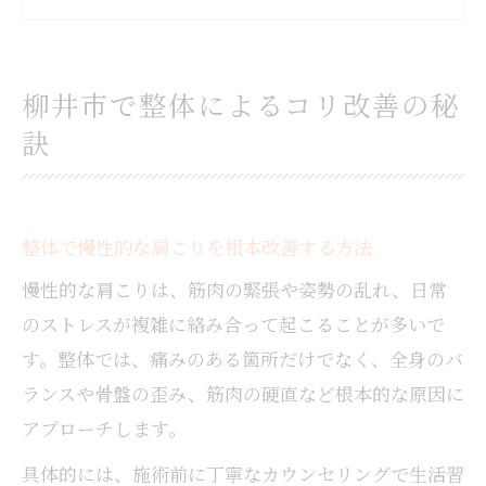
整体による不調改善の流れとポイント解説
口コミで評価される整体のコリほぐし体験
談
柳井市で整体によるコリ改善の秘
コリほぐしを求めるなら整体が有効
訣
整体のコリほぐしで期待できる心身の変化
整体が肩こりや身体のコリに強い理由とは
コリほぐしと整体の相乗効果を高める工夫
整体で慢性的な肩こりを根本改善する方法
整体の施術後に感じる身体の軽さを実感
慢性的な肩こりは、筋肉の緊張や姿勢の乱れ、日常
整体でリラクゼーションと不調改善を両立
のストレスが複雑に絡み合って起こることが多いで
肩こりや不調解消に整体の実力発揮
す。整体では、痛みのある箇所だけでなく、全身のバ
整体の施術が肩こり解消に導く理由を解説
ランスや骨盤の歪み、筋肉の硬直など根本的な原因に
不調を根本から改善する整体の専門技術
アプローチします。
整体で慢性的な不調を和らげるポイント
具体的には、施術前に丁寧なカウンセリングで生活習