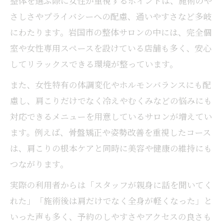
整体を選ぶ際に女性が重視するポイントは、施術のや
整体の施術効果を持続させるための工夫
さしさやプライバシーへの配慮、通いやすさなど多岐
にわたります。岩国市の整体サロンの中には、完全個
整体後のアフターケアで肩こり予防実践
室や女性専用スペースを設けている店舗も多く、安心
口コミ高評価の整体サロン活用ポイント
してリラックスできる環境が整っています。
整体施術の回数や頻度を見極めるコツ
整体と生活習慣改善で肩こりを根本ケア
また、女性特有の体調変化やホルモンバランスにも配
慮し、肩こりだけでなく冷えやむくみなどの悩みにも
対応できるメニューを用意しているサロンが増えてい
ます。例えば、骨盤矯正や姿勢改善を重視したコース
は、肩こりの根本ケアと同時に美容や健康の維持にも
つながります。
実際の利用者からは「スタッフが親身に話を聞いてく
れた」「施術後は肩だけでなく全身が軽くなった」と
いった声も多く、予約のしやすさやアクセスの良さも