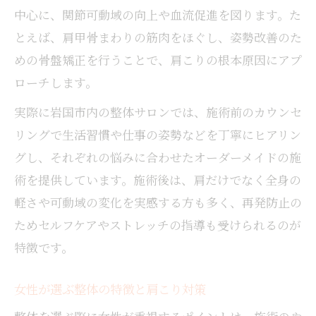
慢性的な肩こり悩みには整体が有効
中心に、関節可動域の向上や血流促進を図ります。た
整体で慢性的な肩こりを根本ケアする秘訣
とえば、肩甲骨まわりの筋肉をほぐし、姿勢改善のた
整体と保険の利用条件を分かりやすく解説
めの骨盤矯正を行うことで、肩こりの根本原因にアプ
整体で肩こりと腰痛を同時に改善する方法
ローチします。
自宅でできる整体後のセルフケアポイント
実際に岩国市内の整体サロンでは、施術前のカウンセ
整体で肩こりが改善した体験談を紹介
リングで生活習慣や仕事の姿勢などを丁寧にヒアリン
通いやすさで選ぶ整体サロンの魅力
グし、それぞれの悩みに合わせたオーダーメイドの施
整体通院で重視したいアクセスと利便性
術を提供しています。施術後は、肩だけでなく全身の
仕事帰りにも通える整体サロンの特長
軽さや可動域の変化を実感する方も多く、再発防止の
整体サロンの予約方法と混雑状況のポイン
ためセルフケアやストレッチの指導も受けられるのが
ト
特徴です。
整体サロンの駐車場や設備の選び方
女性が選ぶ整体の特徴と肩こり対策
整体の価格やコスパを比較して選ぶコツ
施術効果を長持ちさせる整体の選び方