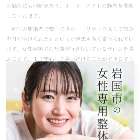
の悩みにも理解があり、オーダーメイドの施術を提案
してくれます。
「同性の施術者で安心できた」「リラックスして悩み
を打ち明けられた」といった感想も多く寄せられてい
ます。女性目線での配慮が行き届いているサロンを選
ぶことで、より安心して通い続けることができるでし
ょう。
整体で心身ともにリラックスする工夫
肩こりの根本ケアには、身体だけでなく心のリラック
スも重要です。岩国市の整体サロンでは、完全個室や
落ち着いた雰囲気づくり、アロマの香りなど、リラッ
クスできる空間づくりにこだわっています。プライベ
ートな環境で周囲を気にせず、ゆったりと施術を受け