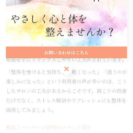
られるのが魅力です。
施術前後にはハーブティーやおしぼりのサービスを用
意しているサロンもあり、心身ともにほっとできるひ
とときを提供しています。また、施術者が穏やかな声
かけや丁寧な説明を心がけることで、初めての方でも
お問い合わせはこちら
緊張せずにリラックスしやすい工夫がされています。
お問い合わせはこちら
「整体を受けると気持ちまで軽くなった」「通うのが
楽しみになった」という利用者の声が多いのは、こう
したサロンの工夫があるからこそです。肩こりの改善
だけでなく、ストレス解消やリフレッシュにも整体を
活用してみましょう。
整体とマッサージ併用のメリット紹介