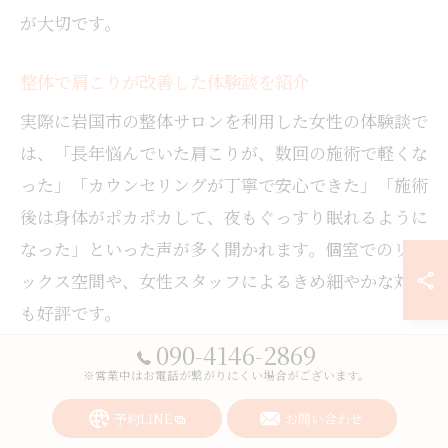
が大切です。
整体で肩こりが改善した体験談を紹介
実際に岩国市の整体サロンを利用した女性の体験談で
は、「長年悩んでいた肩こりが、数回の施術で軽くな
った」「カウンセリングが丁寧で安心できた」「施術
後は身体がポカポカして、夜もぐっすり眠れるように
なった」といった声が多く聞かれます。個室でのリラ
ックス空間や、女性スタッフによるきめ細やかな対応
も好評です。
090-4146-2869
また、慢性的な肩こりだけでなく、腰痛や頭痛もまと
※営業中はお電話が繋がりにくい場合がございます。
めて相談できたことで、全身の不調が改善したという
例もあります。施術後のアドバイスやセルフケア指導
予約LINE
お問い合わせ