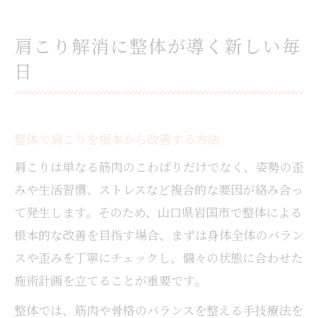
整体で肩こりの再発を防ぐ生活習慣とは
優しい施術で肩こりにアプローチ
肩こり解消に整体が導く新しい毎
整体のやさしい施術が肩こりに効く理由
日
痛みが苦手な方にも安心の整体技術
女性施術者による整体の安心ポイント
整体で心身ともにリラックスする工夫
整体で肩こりを根本から改善する方法
整体とマッサージ併用のメリット紹介
肩こりは単なる筋肉のこわばりだけでなく、姿勢の歪
女性目線で選ぶ安心の整体体験
みや生活習慣、ストレスなど複合的な要因が絡み合っ
女性専用整体が肩こりに安心な理由とは
て発生します。そのため、山口県岩国市で整体による
プライバシー重視の整体サロン選び方
根本的な改善を目指す場合、まずは身体全体のバラン
整体で叶えるリラックスできる空間体験
スや歪みを丁寧にチェックし、個々の状態に合わせた
女性施術者在籍の整体が人気の背景
施術計画を立てることが重要です。
整体サロンの口コミを活かした選び方
整体では、筋肉や骨格のバランスを整える手技療法を