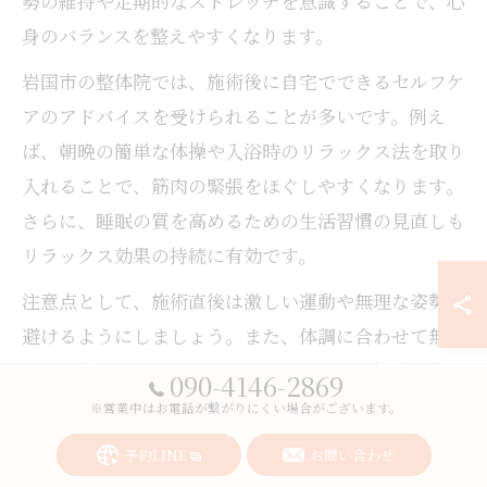
勢の維持や定期的なストレッチを意識することで、心
身のバランスを整えやすくなります。
岩国市の整体院では、施術後に自宅でできるセルフケ
アのアドバイスを受けられることが多いです。例え
ば、朝晩の簡単な体操や入浴時のリラックス法を取り
入れることで、筋肉の緊張をほぐしやすくなります。
さらに、睡眠の質を高めるための生活習慣の見直しも
リラックス効果の持続に有効です。
注意点として、施術直後は激しい運動や無理な姿勢を
避けるようにしましょう。また、体調に合わせて無理
のない範囲でセルフケアを続けることが、整体の効果
090-4146-2869
を最大限に引き出すポイントです。
※営業中はお電話が繋がりにくい場合がございます。
予約LINE
お問い合わせ
整体通院を続けるコツとリラックス効果の維持