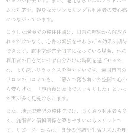
せるのが特徴です。また、地元ならではのアットホー
る意義
ムな対応や、親身なカウンセリングも利用者の安心感
岩国市で心身整える整体体験の流れ
につながっています。
整体体験の流れとリラックス効果を引き出
こうした環境での整体体験は、日常の喧騒から解放さ
す準備
れるだけでなく、心身の緊張をやわらげる効果が期待
カウンセリング重視の整体が心身に与える
できます。施術室が完全個室になっている場合、他の
安心感
利用者の目を気にせず自分だけの時間を過ごせるた
個室整体でプライバシーを守りリラックス
め、より深いリラックスを得やすいです。岩国市内の
を促進
サロンの口コミでも、「静かで落ち着いた空間で心か
整体施術の予約方法と通院サイクルの決め
ら安らげた」「施術後は頭までスッキリした」といっ
方
た声が多く見受けられます。
岩国市の整体で実感できる体の変化と効果
整体を受けるベストなタイミングを探る
また、地元密着型の整体院では、長く通う利用者も多
整体リラックス効果を高める最適な受け方
く、施術者と信頼関係を築きやすいのもメリットで
とは
す。リピーターからは「自分の体調や生活リズムを理