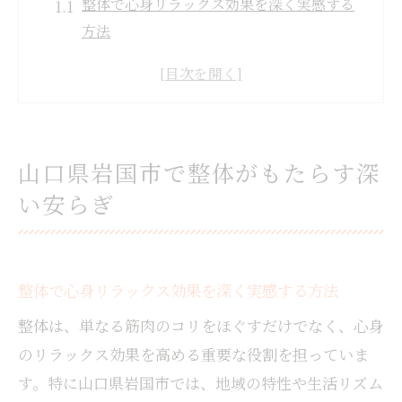
整体で心身リラックス効果を深く実感する
方法
整体体験で得られる岩国市ならではの安ら
ぎとは
整体を通じたリラックス効果の本質を知る
には
山口県岩国市で整体がもたらす深
岩国市で整体が選ばれる理由とリラックス
い安らぎ
の秘密
整体による心身の癒しが女性に人気な理由
とは
整体で心身リラックス効果を深く実感する方法
整体によるリラックス効果とは何か解説
整体のリラックス効果がもたらす体と心の
整体は、単なる筋肉のコリをほぐすだけでなく、心身
変化
のリラックス効果を高める重要な役割を担っていま
整体リラックス効果の仕組みと施術の流れ
す。特に山口県岩国市では、地域の特性や生活リズム