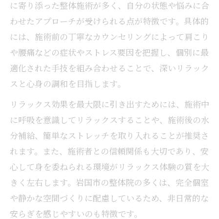
を解説
に寄り添った整体施術が多く、自分の状態や悩みに合
整体とカイロプラクティックの効果的な違
わせたアプローチが受けられる点が特徴です。具体的
いとは
には、施術前の丁寧なカウンセリングによって肩こり
骨盤矯正や筋膜リリースで得られる整体の
や腰痛などの症状やストレス要因を把握し、個別に最
効果
適化された手技を組み合わせることで、深いリラック
整体リラックスで不調緩和が期待できる理
スと心身の調和を目指します。
由
リラックス効果を最大限に引き出すためには、施術中
リラックスしたい時に整体が選ばれる理由
に呼吸を意識してリラックスすることや、施術後の水
整体がリラックスしたい女性に支持される
分補給、簡単なストレッチを取り入れることが推奨さ
背景
れます。また、施術者との信頼関係も大切であり、安
整体リラックスが心と体に与える安心感の
心して身を委ねられる環境がリラックス体験の質を大
秘密
きく左右します。岩国市の整体院の多くは、完全個室
整体院選びで重視すべきポイントと口コミ
や静かな空間づくりに配慮しているため、非日常的な
活用法
安らぎを感じやすいのも特徴です。