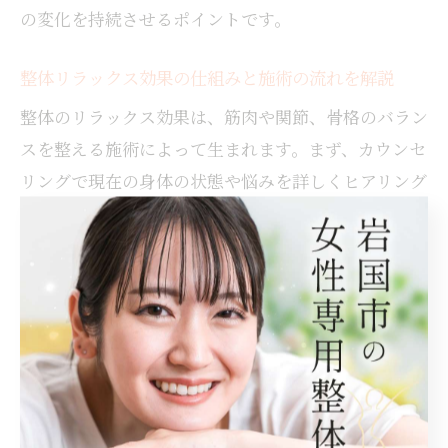
の変化を持続させるポイントです。
整体リラックス効果の仕組みと施術の流れを解説
整体のリラックス効果は、筋肉や関節、骨格のバラン
スを整える施術によって生まれます。まず、カウンセ
リングで現在の身体の状態や悩みを詳しくヒアリング
し、姿勢や動きのクセを確認します。これにより、
個々に最適なアプローチを選択できるのが整体の強み
です。
施術の流れは、筋肉の緊張をほぐす手技や、骨盤矯
正、筋膜リリースなどを組み合わせることが多いで
す。これらの技術によって血流やリンパの流れが良く
なり、リラックス効果が高まります。岩国市の整体院
では、痛みが少なくソフトな施術を重視する店舗も多