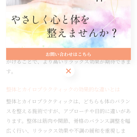
く、初めての方でも安心して受けられる点が魅力で
す。
施術後は、身体の変化を感じやすくなる一方で、稀に
一時的なだるさや眠気を感じることもあります。これ
は回復過程の一部であり、十分な水分補給や休息を心
お問い合わせはこちら
がけることで、より高いリラックス効果が期待できま
お問い合わせはこちら
す。
整体とカイロプラクティックの効果的な違いとは
整体とカイロプラクティックは、どちらも体のバラン
スを整える施術ですが、アプローチや目的に違いがあ
ります。整体は筋肉や関節、骨格のバランス調整を幅
広く行い、リラックス効果や不調の緩和を重視しま