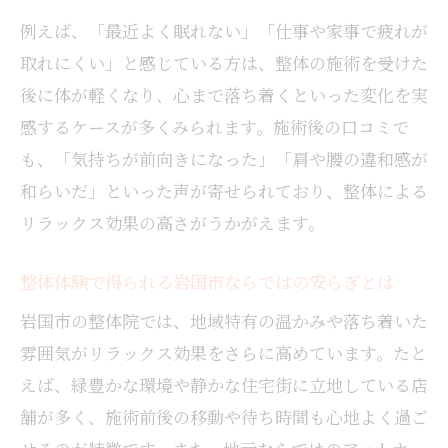
整体で得られる非日常の癒し空間の魅力と
例えば、「最近よく眠れない」「仕事や家事で疲れが
は
取れにくい」と感じている方は、整体の施術を受けた
リラックスを求める人が整体を選ぶ決め手
後に体が軽くなり、心まで落ち着くといった変化を実
とは
感するケースが多くみられます。施術後の口コミで
慢性的な不調緩和へ整体の実践ポイント
も、「気持ちが前向きになった」「肩や腰の違和感が
整体リラックス効果で慢性的な肩こりを改
和らいだ」といった声が寄せられており、整体による
善
リラックス効果の高さがうかがえます。
整体で腰痛や体の歪みを根本から見直す方
法
整体体験で得られる岩国市ならではの安らぎとは
整体の施術後に感じる心身の軽さを持続さ
岩国市の整体院では、地域特有の温かみや落ち着いた
せる
雰囲気がリラックス効果をさらに高めています。たと
整体通院を続けるコツとリラックス効果の
えば、緑豊かな環境や静かな住宅街に立地している店
維持
舗が多く、施術前後の移動や待ち時間も心地よく過ご
骨盤矯正や筋膜リリースを整体で取り入れ