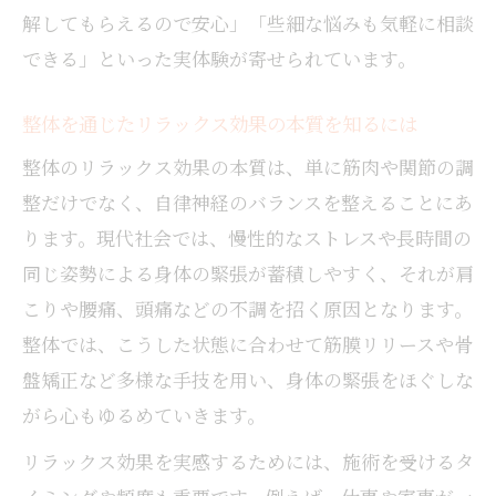
整体を受けるべきタイミングの見極め方
解してもらえるので安心」「些細な悩みも気軽に相談
忙しい女性に合わせた整体の通院スケジュ
できる」といった実体験が寄せられています。
ール
整体を通じたリラックス効果の本質を知るには
整体リラックス効果を長持ちさせる工夫
不調を感じたら整体を検討する理由とポイ
整体のリラックス効果の本質は、単に筋肉や関節の調
ント
整だけでなく、自律神経のバランスを整えることにあ
ります。現代社会では、慢性的なストレスや長時間の
同じ姿勢による身体の緊張が蓄積しやすく、それが肩
こりや腰痛、頭痛などの不調を招く原因となります。
整体では、こうした状態に合わせて筋膜リリースや骨
盤矯正など多様な手技を用い、身体の緊張をほぐしな
がら心もゆるめていきます。
リラックス効果を実感するためには、施術を受けるタ