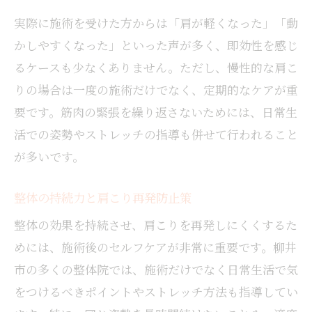
実際に施術を受けた方からは「肩が軽くなった」「動
かしやすくなった」といった声が多く、即効性を感じ
るケースも少なくありません。ただし、慢性的な肩こ
りの場合は一度の施術だけでなく、定期的なケアが重
要です。筋肉の緊張を繰り返さないためには、日常生
活での姿勢やストレッチの指導も併せて行われること
が多いです。
整体の持続力と肩こり再発防止策
整体の効果を持続させ、肩こりを再発しにくくするた
めには、施術後のセルフケアが非常に重要です。柳井
市の多くの整体院では、施術だけでなく日常生活で気
をつけるべきポイントやストレッチ方法も指導してい