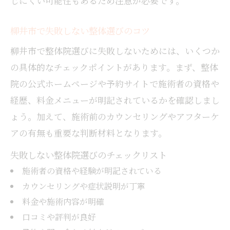
じにくい可能性もあるため注意が必要です。
柳井市で失敗しない整体選びのコツ
柳井市で整体院選びに失敗しないためには、いくつか
の具体的なチェックポイントがあります。まず、整体
院の公式ホームページや予約サイトで施術者の資格や
経歴、料金メニューが明記されているかを確認しまし
ょう。加えて、施術前のカウンセリングやアフターケ
アの有無も重要な判断材料となります。
失敗しない整体院選びのチェックリスト
施術者の資格や経験が明記されている
カウンセリングや症状説明が丁寧
料金や施術内容が明確
口コミや評判が良好