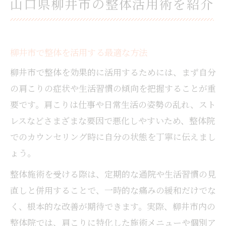
山口県柳井市の整体活用術を紹介
柳井市で整体を活用する最適な方法
柳井市で整体を効果的に活用するためには、まず自分
の肩こりの症状や生活習慣の傾向を把握することが重
要です。肩こりは仕事や日常生活の姿勢の乱れ、スト
レスなどさまざまな要因で悪化しやすいため、整体院
でのカウンセリング時に自分の状態を丁寧に伝えまし
ょう。
整体施術を受ける際は、定期的な通院や生活習慣の見
直しと併用することで、一時的な痛みの緩和だけでな
く、根本的な改善が期待できます。実際、柳井市内の
整体院では、肩こりに特化した施術メニューや個別ア