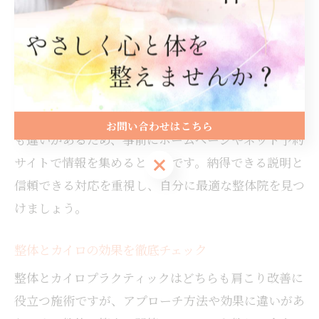
が充実している院など、特色はさまざまです。口コミ
や評判、実際の体験談を参考に、施術者の技術や説明
の丁寧さ、予約のしやすさなども比較ポイントとなり
ます。
また、院によっては料金や施術時間、院内の雰囲気に
お問い合わせはこちら
も違いがあるため、事前にホームページやネット予約
サイトで情報を集めると安心です。納得できる説明と
お問い合わせはこちら
信頼できる対応を重視し、自分に最適な整体院を見つ
けましょう。
整体とカイロの効果を徹底チェック
整体とカイロプラクティックはどちらも肩こり改善に
役立つ施術ですが、アプローチ方法や効果に違いがあ