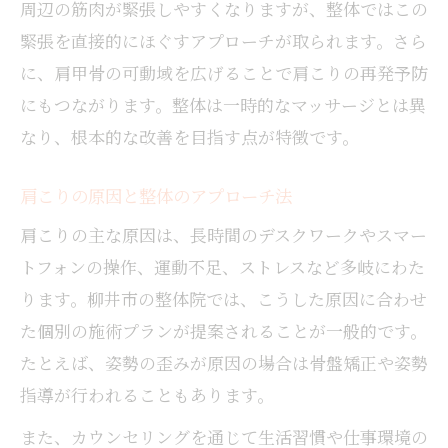
周辺の筋肉が緊張しやすくなりますが、整体ではこの
緊張を直接的にほぐすアプローチが取られます。さら
に、肩甲骨の可動域を広げることで肩こりの再発予防
にもつながります。整体は一時的なマッサージとは異
なり、根本的な改善を目指す点が特徴です。
肩こりの原因と整体のアプローチ法
肩こりの主な原因は、長時間のデスクワークやスマー
トフォンの操作、運動不足、ストレスなど多岐にわた
ります。柳井市の整体院では、こうした原因に合わせ
た個別の施術プランが提案されることが一般的です。
たとえば、姿勢の歪みが原因の場合は骨盤矯正や姿勢
指導が行われることもあります。
また、カウンセリングを通じて生活習慣や仕事環境の