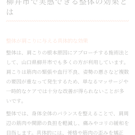
柳井市で実感できる整体の効果と
は
整体が肩こりに与える具体的な効果
整体は、肩こりの根本原因にアプローチする施術法と
して、山口県柳井市でも多くの方が利用しています。
肩こりは筋肉の緊張や血行不良、姿勢の悪さなど複数
の要因が重なって発生するため、単なるマッサージや
一時的なケアでは十分な改善が得られないことが多
いです。
整体では、身体全体のバランスを整えることで、肩周
辺の筋肉や関節の負担を軽減し、痛みやコリの緩和を
目指します。具体的には、骨格や筋肉の歪みを矯正