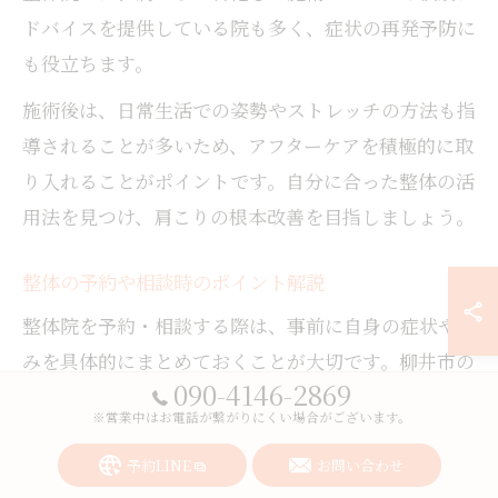
ドバイスを提供している院も多く、症状の再発予防に
も役立ちます。
施術後は、日常生活での姿勢やストレッチの方法も指
導されることが多いため、アフターケアを積極的に取
り入れることがポイントです。自分に合った整体の活
用法を見つけ、肩こりの根本改善を目指しましょう。
整体の予約や相談時のポイント解説
整体院を予約・相談する際は、事前に自身の症状や悩
みを具体的にまとめておくことが大切です。柳井市の
090-4146-2869
多くの整体院では、ネット予約や電話予約が可能で、
※営業中はお電話が繋がりにくい場合がございます。
初回時に症状や生活習慣について詳しくヒアリングし
てくれるところが多い傾向にあります。
予約LINE
お問い合わせ