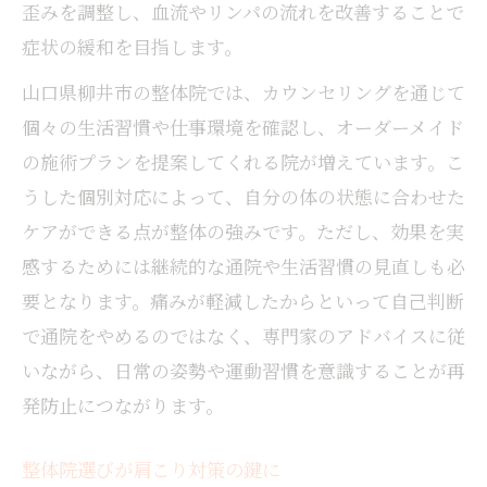
整体と整骨院の違いを理解しよう
歪みを調整し、血流やリンパの流れを改善することで
理想の整体選びで快適な毎日へ
症状の緩和を目指します。
整体院選びで重視したいポイント
山口県柳井市の整体院では、カウンセリングを通じて
口コミ評判から整体院を見極める
個々の生活習慣や仕事環境を確認し、オーダーメイド
整体・マッサージとの効果を比較
の施術プランを提案してくれる院が増えています。こ
整体施術者の資格や経験も大切
うした個別対応によって、自分の体の状態に合わせた
整体の事前相談で安心を得る方法
ケアができる点が整体の強みです。ただし、効果を実
山口県柳井市の整体活用術を紹介
感するためには継続的な通院や生活習慣の見直しも必
要となります。痛みが軽減したからといって自己判断
柳井市で整体を活用する最適な方法
で通院をやめるのではなく、専門家のアドバイスに従
整体の予約や相談時のポイント解説
いながら、日常の姿勢や運動習慣を意識することが再
整体とカイロプラクティックの違い
発防止につながります。
整体料金や初回の流れをチェック
整体院の口コミやレビュー活用法
整体院選びが肩こり対策の鍵に
整体とマッサージの違い徹底解説