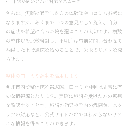
予約や問い合わせ対応がスムーズ
さらに、実際に通院した方の体験談や口コミも参考に
なりますが、あくまで一つの意見として捉え、自分
の症状や希望に合った院を選ぶことが大切です。複数
の整体院を比較検討し、不明点は事前に問い合わせて
納得した上で通院を始めることで、失敗のリスクを減
らせます。
整体の口コミや評判を活用しよう
柳井市内で整体院を選ぶ際、口コミや評判は非常に有
効な情報源となります。実際に施術を受けた方の感想
を確認することで、施術の効果や院内の雰囲気、スタ
ッフの対応など、公式サイトだけではわからないリア
ルな情報を得ることができます。