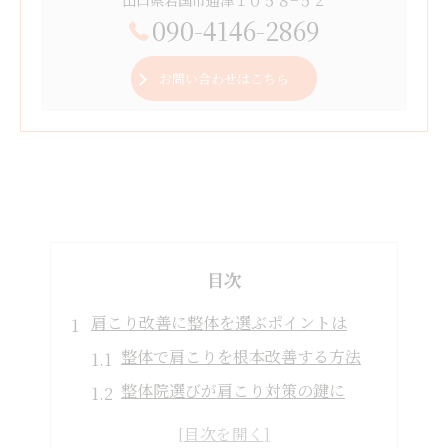
090-4146-2869
お問い合わせはこちら
目次
肩こり改善に整体を選ぶポイントは
整体で肩こりを根本改善する方法
整体院選びが肩こり対策の鍵に
柳井市で失敗しない整体選びのコツ