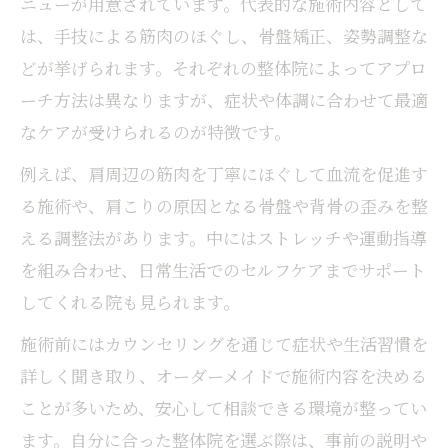
ニューが用意されています。代表的な施術内容として
は、手技による筋肉のほぐし、骨盤矯正、姿勢調整な
どが挙げられます。それぞれの整体院によってアプロ
ーチ方法は異なりますが、症状や体調に合わせて最適
なケアが受けられるのが特徴です。
例えば、肩周辺の筋肉を丁寧にほぐして血流を促進す
る施術や、肩こりの原因となる骨盤や背骨の歪みを整
える調整法があります。中にはストレッチや運動指導
を組み合わせ、日常生活でのセルフケアまでサポート
してくれる院も見られます。
施術前にはカウンセリングを通じて症状や生活習慣を
詳しく聞き取り、オーダーメイドで施術内容を決める
ことが多いため、安心して相談できる環境が整ってい
ます。自分に合った整体院を選ぶ際は、事前の説明や