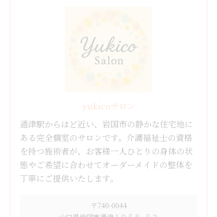
yukicoサロン
通津駅からほど近い、岩国市の静かな住宅地に
ある完全個室のサロンです。介護福祉士の資格
を持つ施術者が、お客様一人ひとりの身体の状
態やご希望に合わせてオーダーメイドの整体を
丁寧にご提供いたします。
〒740-0044
山口県岩国市通津１０５８−５２