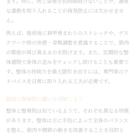
ます。特に、同じ姿勢を長時間続けないことや、適度
な運動を取り入れることが再発防止には欠かせませ
ん。
例えば、施術後に肩甲骨まわりのストレッチや、デス
クワーク時の休憩・姿勢調整を意識することで、筋肉
の緊張が再び高まるのを防げます。また、定期的な整
体通院で身体の歪みをチェックし続けることも重要で
す。整体の持続力を最大限引き出すには、専門家のア
ドバイスを日常に取り入れる工夫が必要です。
整体と整骨院の違いを理解しよう
整体と整骨院は似ているようで、それぞれ異なる特徴
があります。整体は主に手技によって全身のバランス
を整え、筋肉や関節の動きを改善することを目的と