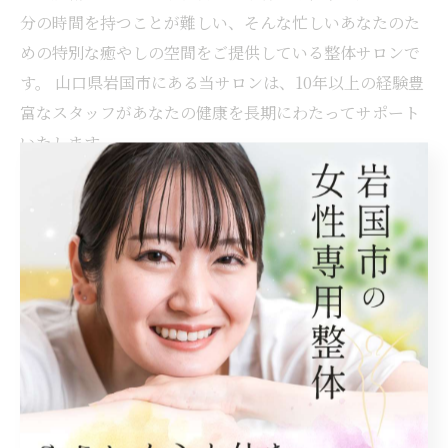
分の時間を持つことが難しい、そんな忙しいあなたのた
めの特別な癒やしの空間をご提供している整体サロンで
す。 山口県岩国市にある当サロンは、10年以上の経験豊
富なスタッフがあなたの健康を長期にわたってサポート
いたします。
岩国市で肩こりに寄り添うケア
岩国市で腰痛と向き合う
ケア
肩こり
腰痛
< 前のページ
一覧に戻る
次のページ >
関連タグ