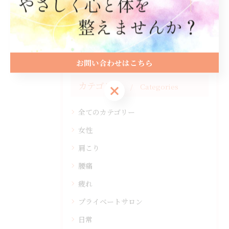
#整体
#岩国市
お問い合わせはこちら
カテゴリー
Categories
お問い合わせはこちら
全てのカテゴリー
女性
肩こり
腰痛
疲れ
プライベートサロン
日常