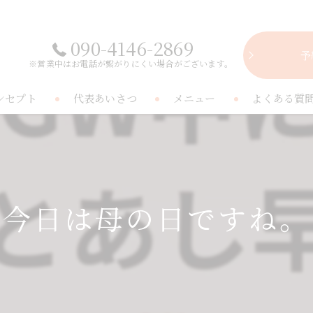
090-4146-2869
予
※営業中はお電話が繋がりにくい場合がございます。
ンセプト
代表あいさつ
メニュー
よくある質
今日は母の日ですね。