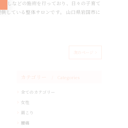
みほぐしなどの施術を行っており、日々の子育て
供している整体サロンです。 山口県岩国市に
。
次のページ >
カテゴリー
Categories
全てのカテゴリー
女性
肩こり
腰痛