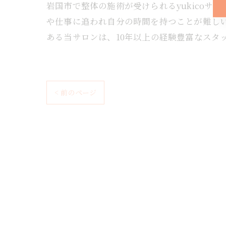
岩国市で整体の施術が受けられるyukico
や仕事に追われ自分の時間を持つことが難し
ある当サロンは、10年以上の経験豊富なスタ
< 前のページ