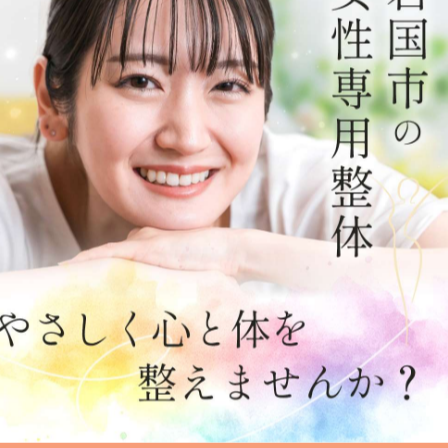
すね☺️
も、ちゃんと伝える日って大事ですね。
してほしい❣️
ね。