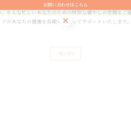
サロンは、腰痛や肩こりなどの症状に対応した整体や全身も
お問い合わせはこちら
い、そんな忙しいあなたのための特別な癒やしの空間をご提
お問い合わせはこちら
ッフがあなたの健康を長期にわたってサポートいたします
一覧に戻る