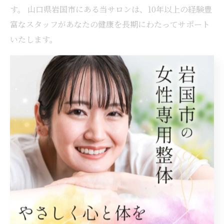
す。 山口県岩国市にある当サロンは、10年以上の経験豊
富なスタッフがあなたの健康を長期にわたってサポート
いたします。
岩国市で肩こりに寄り添うケア
岩国市で腰痛と向き合う
ケア
肩こり
腰痛
< 前のページ
一覧に戻る
次のページ >
関連タグ
#整体
#岩国市