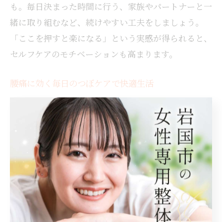
も。毎日決まった時間に行う、家族やパートナーと一
緒に取り組むなど、続けやすい工夫をしましょう。
「ここを押すと楽になる」という実感が得られると、
セルフケアのモチベーションも高まります。
腰痛に効く毎日のつぼケアで快適生活
腰痛に効くつぼ押しを毎日の習慣にすることで、日常
生活の質が向上したという実感を得る方が増えていま
す。特別な道具や強い力は必要なく、手軽にできるた
め、幅広い年代で取り入れやすいのが魅力です。特に
岩国市では、畑仕事やデスクワークなど腰へ負担がか
かる環境が多いため、セルフケアの重要性が高まって
います。
「毎日つぼを押すことで腰の重さが軽減した」「仕事