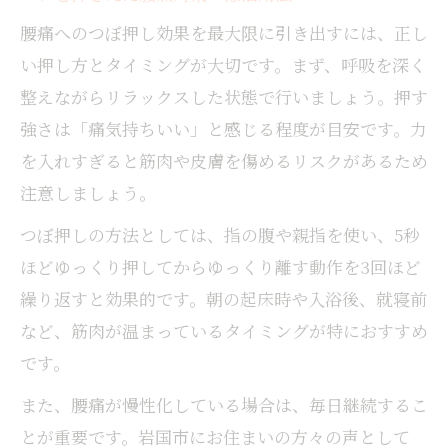
腰痛へのつぼ押し効果を最大限に引き出すには、正し
腰痛対策は毎日続けるつぼ習慣が大切
い押し方とタイミングが大切です。まず、呼吸を深く
腰痛予防に最適なつぼ押し継続の秘訣
整えながらリラックスした状態で行いましょう。押す
腰痛を繰り返さないつぼ習慣の始め方
強さは「痛気持ちいい」と感じる程度が目安です。力
腰痛改善へ無理なく続くつぼケア法
を入れすぎると筋肉や皮膚を傷めるリスクがあるため
腰痛に悩む方へおすすめのつぼ習慣作り
注意しましょう。
つぼ押しの方法としては、指の腹や親指を使い、5秒
ほどゆっくり押してからゆっくり離す動作を3回ほど
繰り返すと効果的です。朝の起床時や入浴後、就寝前
など、筋肉が温まっているタイミングが特におすすめ
です。
また、腰痛が慢性化している場合は、毎日継続するこ
とが重要です。岩国市にお住まいの方々の声として