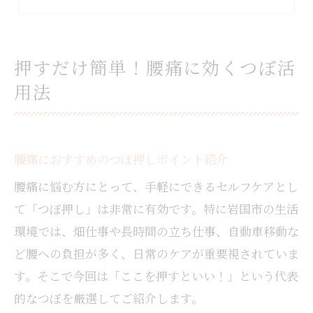
腰痛軽減へ！毎日できるつぼ刺激方法
腰痛が気になる方に人気のつぼ押し実践法
腰痛予防なら毎日できるセルフつぼケア
押すだけ簡単！腰痛に効くつぼ活
腰痛予防のための簡単セルフつぼケア法
用法
腰痛を遠ざける日常つぼ押しルーティン
腰痛対策におすすめのセルフケア習慣
腰痛を防ぐコツはつぼの継続ケアにあり
腰痛におすすめのつぼ押しポイント紹介
腰痛に効く毎日のつぼケアで快適生活
腰痛に悩む方にとって、手軽にできるセルフケアとし
知って得する腰痛改善のおすすめツボ
て「つぼ押し」は非常に有効です。特に岩国市の生活
腰痛改善に役立つおすすめツボ特集
環境では、畑仕事や長時間の立ち仕事、自動車移動な
腰痛に効くツボの場所と押し方を解説
ど腰への負担が多く、日常のケアが重要視されていま
腰痛が楽になるツボ押しの体験談紹介
す。そこで今回は「ここを押すといい！」という代表
腰痛対策のための定番ツボを徹底解説
的なつぼを厳選してご紹介します。