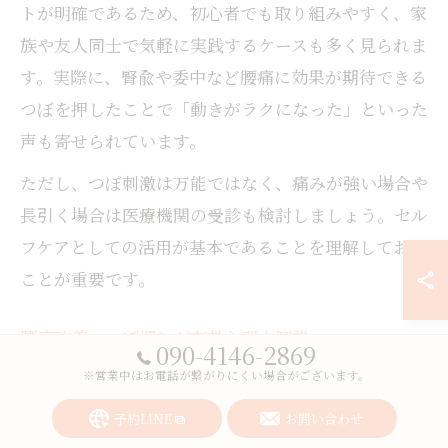
トが明確であるため、初心者でも取り組みやすく、家
族や友人同士で気軽に実践するケースも多く見られま
す。実際に、腎兪や委中など腰痛に効果が期待できる
つぼを押したことで「動きがラクになった」といった
声も寄せられています。
ただし、つぼ刺激は万能ではなく、痛みが強い場合や
長引く場合は医療機関の受診も検討しましょう。セル
フケアとしての活用が基本であることを理解しておく
ことが重要です。
腰痛改善へつぼ押しが有効な理由解説
090-4146-2869
腰痛改善においてつぼ押しが有効な理由は、日常的な
※営業中はお電話が繋がりにくい場合がございます。
筋肉のこりや血行不良をピンポイントに解消できる点
予約LINE
お問い合わせ
にあります。特に、慢性的な腰の重さやだるさは筋肉