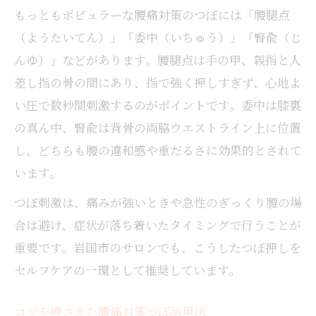
腰痛時に押してほしいツボを厳選紹介
もっともポピュラーな腰痛対策のつぼには「腰腿点
腰が重い方に伝えたいつぼ押しポイント
（ようたいてん）」「委中（いちゅう）」「腎兪（じ
腰が重い時に効くつぼ押しのコツ解説
んゆ）」などがあります。腰腿点は手の甲、親指と人
腰痛で重だるい方へおすすめのつぼ紹介
差し指の骨の間にあり、指で強く押しすぎず、心地よ
腰の重さをやわらげるつぼ押し方法
い圧で数秒間刺激するのがポイントです。委中は膝裏
腰痛が気になる方必見のつぼポイント
の真ん中、腎兪は背骨の両脇ウエストライン上に位置
腰が重い時に押したいツボを詳しく紹介
し、どちらも腰の違和感や重だるさに効果的とされて
つぼ刺激で腰痛がやわらぐ理由を解説
います。
腰痛がつぼ刺激で軽減するメカニズム
つぼ刺激は、痛みが強いときや急性のぎっくり腰の場
腰痛緩和に効くつぼ押しの科学的根拠
合は避け、症状が落ち着いたタイミングで行うことが
腰痛時につぼ刺激が選ばれる理由とは
重要です。岩国市のサロンでも、こうしたつぼ押しを
腰痛改善へつぼ押しが有効な理由解説
セルフケアの一環として推奨しています。
腰痛対策におすすめのつぼ刺激効果とは
コツを押さえた腰痛対策つぼ活用法
無理なく続く腰痛対策のつぼ習慣を提案