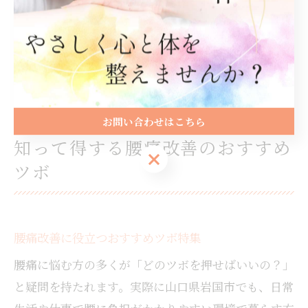
終わりにセルフケアをすると翌朝の調子が良い」とい
った声も多く、継続することで変化を感じやすくなり
ます。無理のない範囲で、ぜひ今日から腰痛予防のつ
ぼケアを生活に取り入れてみてください。
お問い合わせはこちら
知って得する腰痛改善のおすすめ
お問い合わせはこちら
ツボ
腰痛改善に役立つおすすめツボ特集
腰痛に悩む方の多くが「どのツボを押せばいいの？」
と疑問を持たれます。実際に山口県岩国市でも、日常