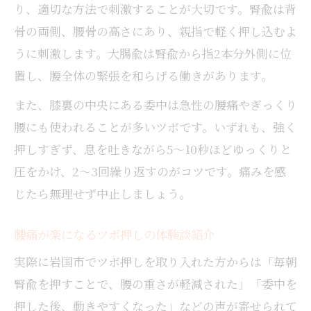
り、適切な方法で刺激することが大切です。腎兪は背
骨の両側、腰骨の高さにあり、親指で軽く押し込むよ
うに刺激します。大腸兪は腎兪から指2本分外側に位
置し、腰全体の緊張を和らげる働きがあります。
また、膝裏の中央にある委中は急性の腰痛やぎっくり
腰にも使われることが多いツボです。いずれも、強く
押しすぎず、息を吐きながら5〜10秒ほどゆっくりと
圧をかけ、2〜3回繰り返すのがコツです。痛みを感
じたら無理せず中止しましょう。
腰痛が楽になるツボ押しの体験談紹介
実際に岩国市でツボ押しを取り入れた方からは「毎朝
腎兪を押すことで、腰の重さが軽減された」「委中を
押した後、動きやすくなった」などの声が寄せられて