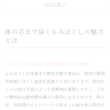
リンパマッサージと組み合わせるもみほぐ
しの効果
岩国の人気もみほぐし体験のポイントとは
もみほぐしで得られる健康メリットと持続
体の芯まで届くもみほぐしの魅力
力
とは
自宅ケアとプロのもみほぐしの違いを考え
る
自分に合うセラピスト選びの秘訣を解説
もみほぐしが深部まで疲労を癒す理由を解説
信頼できるセラピストの見極め方と体験談
もみほぐしが深部まで疲労を癒す理由は、筋肉の緊張
もみほぐし施術の質で選ぶセラピストの特
徴
を的確にほぐし血流を促進する点にあります。筋肉の
こりは血行不良によって老廃物が蓄積しやすく、これ
リラクゼーション重視でもみほぐしを選ぶ
コツ
が慢性的な疲労感や痛みの原因となるためです。例え
ば、長時間のデスクワークで固まった肩や首の筋肉を
もみほぐしとメンズ対応セラピストの選び