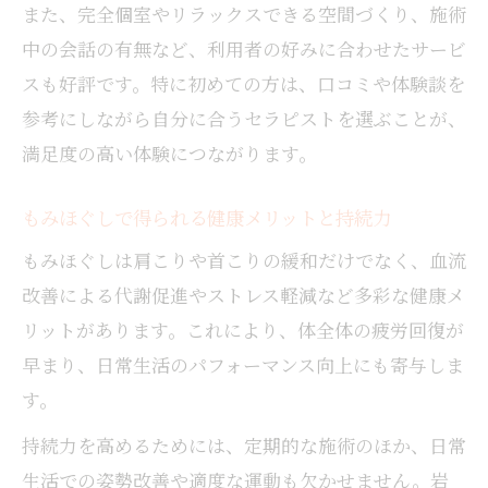
現
また、完全個室やリラックスできる空間づくり、施術
自宅でできる簡単もみほぐしセルフケア法
中の会話の有無など、利用者の好みに合わせたサービ
もみほぐしを日常に取り入れるコツと工夫
スも好評です。特に初めての方は、口コミや体験談を
参考にしながら自分に合うセラピストを選ぶことが、
仕事終わりにおすすめのもみほぐし活用法
満足度の高い体験につながります。
リラクゼーションと健康維持のもみほぐし
術
もみほぐしで得られる健康メリットと持続力
もみほぐしは肩こりや首こりの緩和だけでなく、血流
改善による代謝促進やストレス軽減など多彩な健康メ
リットがあります。これにより、体全体の疲労回復が
早まり、日常生活のパフォーマンス向上にも寄与しま
す。
持続力を高めるためには、定期的な施術のほか、日常
生活での姿勢改善や適度な運動も欠かせません。岩