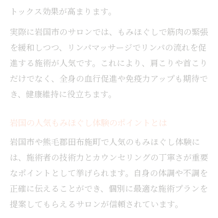
トックス効果が高まります。
もみほぐしで身体の疲れをしっかりリセッ
ト
実際に岩国市のサロンでは、もみほぐしで筋肉の緊張
岩国で人気の男性専用もみほぐし体験談
を緩和しつつ、リンパマッサージでリンパの流れを促
肩こり・首こり改善へ最適なケアの選び方
進する施術が人気です。これにより、肩こりや首こり
だけでなく、全身の血行促進や免疫力アップも期待で
もみほぐしで肩こりを根本からケアする方
法
き、健康維持に役立ちます。
首こり改善に効果的なもみほぐしのポイン
岩国の人気もみほぐし体験のポイントとは
ト
リンパマッサージと併用するもみほぐし術
岩国市や熊毛郡田布施町で人気のもみほぐし体験に
は、施術者の技術力とカウンセリングの丁寧さが重要
自分に合うもみほぐしコースの選び方とは
なポイントとして挙げられます。自身の体調や不調を
口コミで評判の肩こり向けもみほぐし法
正確に伝えることができ、個別に最適な施術プランを
毎日を快適にするもみほぐし活用術
提案してもらえるサロンが信頼されています。
もみほぐし習慣で疲れにくい体づくりを実