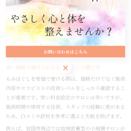
また、地元のサロンでは完全個室のプライベート空間
を提供し、リラックスしやすい環境づくりも進んでい
ます。加えて、男性向けの施術やメンズ専用メニュー
の導入も増え、岩国のマッサージ人気の一因となって
います。こうしたトレンドは、地域のライフスタイル
やニーズに応じたサービス充実を反映しています。
お問い合わせはこちら
お問い合わせはこちら
安い価格で受けられるもみほぐしの選び方
もみほぐしを安価で受ける際は、価格だけでなく施術
内容やセラピストの技術レベルをしっかり確認するこ
とが重要です。安い料金設定のサロンは多いですが、
施術時間や使用する技術、スタッフの経験に差がある
ため、口コミや評判を参考に選ぶと失敗を防げます。
例えば、岩国市周辺では地域密着型の小規模サロンが