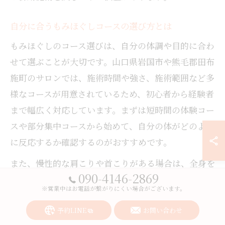
自分に合うもみほぐしコースの選び方とは
もみほぐしのコース選びは、自分の体調や目的に合わ
せて選ぶことが大切です。山口県岩国市や熊毛郡田布
施町のサロンでは、施術時間や強さ、施術範囲など多
様なコースが用意されているため、初心者から経験者
まで幅広く対応しています。まずは短時間の体験コー
スや部分集中コースから始めて、自分の体がどのよう
に反応するか確認するのがおすすめです。
また、慢性的な肩こりや首こりがある場合は、全身を
090-4146-2869
ほぐすコースを選ぶことでより効果的に疲労が解消さ
※営業中はお電話が繋がりにくい場合がございます。
れます。加えて、リンパマッサージやストレッチを組
み合わせた複合コースも人気で、体のバランスを整え
予約LINE
お問い合わせ