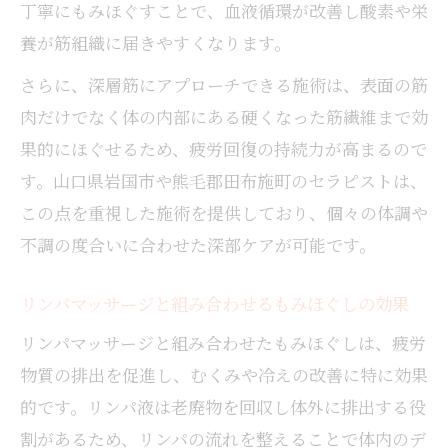
方
丁寧にもみほぐすことで、血液循環が改善し酸素や栄
養が筋組織に届きやすくなります。
口コミで分かる人気セラピストの共通点
岩国周辺で注目のもみほぐし方法まとめ
さらに、深層筋にアプローチできる施術は、表面の筋
岩国周辺のもみほぐし最新トレンドを紹介
肉だけでなく体の内部にある硬くなった筋繊維まで効
安い価格で受けられるもみほぐしの選び方
果的にほぐせるため、疲労回復の持続力が高まるので
出張対応もみほぐしのメリットと注意点
す。山口県岩国市や熊毛郡田布施町のセラピストは、
この点を重視した施術を提供しており、個々の体調や
中国式もみほぐしが支持される理由を解説
不調の度合いに合わせた深部ケアが可能です。
リンパマッサージとの組み合わせ施術が人
気
リンパマッサージと組み合わせるもみほぐしの効果
男性にも人気のリラクゼーション体験術
リンパマッサージと組み合わせたもみほぐしは、疲労
メンズ向けもみほぐしのリラクゼーション
物質の排出を促進し、むくみや冷えの改善に特に効果
効果
的です。リンパ液は老廃物を回収し体外に排出する役
男性が選ぶもみほぐしサロンの特徴と魅力
割があるため、リンパの流れを整えることで体内のデ
出張もみほぐしで叶うプライベートな癒し