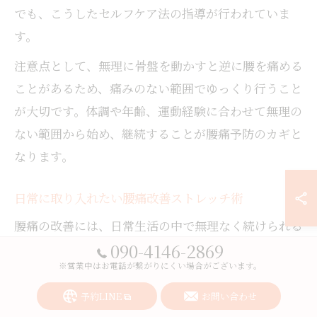
でも、こうしたセルフケア法の指導が行われていま
す。
注意点として、無理に骨盤を動かすと逆に腰を痛める
ことがあるため、痛みのない範囲でゆっくり行うこと
が大切です。体調や年齢、運動経験に合わせて無理の
ない範囲から始め、継続することが腰痛予防のカギと
なります。
日常に取り入れたい腰痛改善ストレッチ術
腰痛の改善には、日常生活の中で無理なく続けられる
090-4146-2869
ストレッチ術を取り入れることがポイントです。継続
※営業中はお電話が繋がりにくい場合がございます。
することで筋肉のこわばりがほぐれ、血流が良くな
り、腰への負担が軽減されます。特に朝や長時間同じ
予約LINE
お問い合わせ
姿勢が続いた後は、軽いストレッチを行うことで腰痛