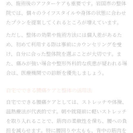
め、施術後のアフターケアも重要です。岩国市の整体
腰痛相談に利用できる地域支援サービス紹
院では、個々のライフスタイルや身体の状態に合わせ
介
たプランを提案してくれるところが増えています。
岩国市女性が安心できる腰痛サポートの選
び方
ただし、整体の効果や施術方法には個人差があるた
骨盤矯正や整体も頼れる地域の活用ポイン
め、初めて利用する際は事前にカウンセリングを受
ト
け、自分に合った整体院を選ぶことが大切です。ま
た、痛みが強い場合や整形外科的な疾患が疑われる場
合は、医療機関での診断を優先しましょう。
自宅でできる腰痛ケアと整体の活用法
自宅でできる腰痛ケアとしては、ストレッチや体操、
温熱療法が代表的です。朝や就寝前に軽いストレッチ
を取り入れることで、筋肉の柔軟性を保ち、腰への負
担を減らせます。特に腰回りや太もも、背中の筋肉を