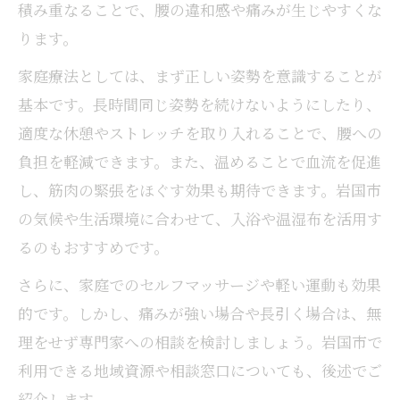
積み重なることで、腰の違和感や痛みが生じやすくな
提案
ります。
整体の知識を生かして腰痛緩和を自宅で実
家庭療法としては、まず正しい姿勢を意識することが
践
基本です。長時間同じ姿勢を続けないようにしたり、
腰痛を和らげるための家庭内ストレッチ紹
適度な休憩やストレッチを取り入れることで、腰への
介
負担を軽減できます。また、温めることで血流を促進
岩国市女性が実践しやすい腰痛緩和のコツ
し、筋肉の緊張をほぐす効果も期待できます。岩国市
ストレッチや骨盤ケアで維持する健康な腰
の気候や生活環境に合わせて、入浴や温湿布を活用す
腰痛予防に役立つストレッチの正しい方法
るのもおすすめです。
骨盤矯正と腰痛対策ストレッチで健康維持
さらに、家庭でのセルフマッサージや軽い運動も効果
岩国市整体院で学ぶストレッチの実践ポイ
的です。しかし、痛みが強い場合や長引く場合は、無
ント
理をせず専門家への相談を検討しましょう。岩国市で
女性におすすめ腰痛予防の骨盤セルフケア
利用できる地域資源や相談窓口についても、後述でご
法
紹介します。