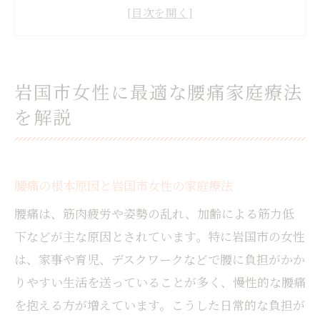
自宅でできる腰痛ケアと整体の活用法
女性に多い腰痛の症状別家庭療法を紹介
岩国市で安心できる腰痛整体選びのコツ
日常生活から始める腰痛予防の新習慣
岩国市女性に最適な腰痛家庭療法
腰痛予防に効果的な日常習慣とは何か
を解説
岩国市女性向け腰痛防止の生活アドバイス
腰痛の原因を知り日常でできる予防法実践
整体院と連携した腰痛予防のセルフケア紹
腰痛の根本原因と岩国市女性の家庭療法
介
腰痛は、筋肉疲労や姿勢の乱れ、加齢による筋力低
骨盤矯正で腰痛を防ぐための新しい習慣づ
下などが主な原因とされています。特に岩国市の女性
くり
は、家事や育児、デスクワークなどで腰に負担がかか
自宅ケアで実感する腰痛緩和の工夫
りやすい生活を送っていることが多く、慢性的な腰痛
自宅で簡単にできる腰痛ケアの方法と工夫
を抱える方が増えています。こうした日常的な負担が
腰痛が気になる女性へ毎日できる家庭療法