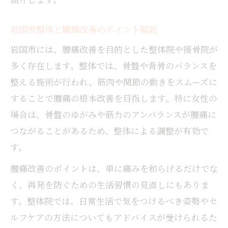
日常に取り入れたい腰痛改善ストレッチ術
腰痛と向き合うための正しいセルフケア術
岩国市整体と腰痛改善のポイント解説
腰痛に負けないセルフケアの基本と実践法
岩国市には、腰痛改善を目的とした整体院や接骨院が
岩国市女性が知っておきたい腰痛セルフケ
多く存在します。整体では、骨盤や背骨のバランスを
ア
整える施術が行われ、筋肉や関節の動きをスムーズに
整体と組み合わせる腰痛セルフ対策のコツ
することで腰痛の根本改善を目指します。特に女性の
日常生活でできる腰痛防止と改善セルフケ
場合は、骨盤のゆがみや筋力のアンバランスが腰痛に
ア
つながることがあるため、整体による調整が有効で
骨盤矯正を取り入れた腰痛対策セルフケア
す。
術
腰痛改善のポイントは、単に痛みを和らげるだけでな
困った時に役立つ岩国市の地域サポート情報
く、再発を防ぐための生活習慣の見直しにもありま
腰痛で悩む女性へ岩国市の相談窓口活用法
す。整体院では、日常生活で気をつけるべき姿勢やセ
整体院や相談先を探す岩国市のサポート情
ルフケアの方法についてもアドバイスが受けられるた
報