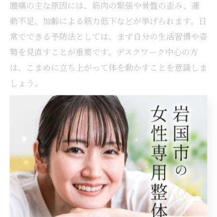
腰痛の主な原因には、筋肉の緊張や骨盤の歪み、運
動不足、加齢による筋力低下などが挙げられます。日
常でできる予防法としては、まず自分の生活習慣や姿
勢を見直すことが重要です。デスクワーク中心の方
は、こまめに立ち上がって体を動かすことを意識しま
しょう。
また、腰痛の引き金となる急な動きや無理な姿勢を避
けることも大切です。例えば、重いものを持つ際は膝
をしっかり曲げて持ち上げ、腰だけに負担をかけない
工夫をしましょう。さらに、腰回りの筋肉を強化する
簡単なエクササイズやストレッチも、毎日の予防に効
果的です。
実際に、岩国市の女性の中には「毎朝のストレッチで
腰痛が軽減した」との声があり、継続的な実践が症状