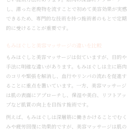
ダイエット効果も期待できるもみほぐし
し、滞った老廃物を流すことで初めて美容効果が実感
もみほぐしでダイエット効果が期待できる
できるため、専門的な技術を持つ施術者のもとで定期
理由
的に受けることが重要です。
もみほぐしでむくみと体型の変化を実感す
る法
もみほぐしと美容マッサージの違いを比較
もみほぐしが代謝を上げるメカニズム解説
もみほぐしと美容マッサージは似ていますが、目的や
ダイエットサポートにもみほぐしを活用す
手法に明確な違いがあります。もみほぐしは主に筋肉
る
のコリや緊張を解消し、血行やリンパの流れを促進す
もみほぐしとダイエット効果の最新知見紹
ることに重点を置いています。一方、美容マッサージ
介
は肌の表面にアプローチし、保湿や美白、リフトアッ
もみほぐしで見た目が変わる理由解明
プなど肌質の向上を目指す施術です。
もみほぐしで見た目が変わる科学的メカニ
例えば、もみほぐしは深層筋に働きかけることでむく
ズム
みや疲労回復に効果的ですが、美容マッサージは肌の
もみほぐし施術前後の印象変化を徹底検証