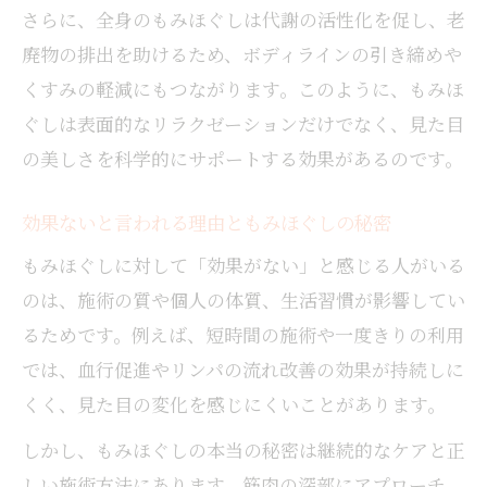
さらに、全身のもみほぐしは代謝の活性化を促し、老
整体と比べたもみほぐしのメリットと効果
廃物の排出を助けるため、ボディラインの引き締めや
もみほぐしと整体の違いを美容目線で解説
くすみの軽減にもつながります。このように、もみほ
もみほぐしが整体より優れる美容作用の理
ぐしは表面的なリラクゼーションだけでなく、見た目
由
の美しさを科学的にサポートする効果があるのです。
美容目的でもみほぐしを選ぶ際の注意点
リフトアップに役立つもみほぐし習慣
効果ないと言われる理由ともみほぐしの秘密
もみほぐし習慣でリフトアップ効果を実感
もみほぐしに対して「効果がない」と感じる人がいる
もみほぐしでフェイスラインを引き締める
のは、施術の質や個人の体質、生活習慣が影響してい
方法
るためです。例えば、短時間の施術や一度きりの利用
もみほぐし施術がたるみ予防に与える影響
では、血行促進やリンパの流れ改善の効果が持続しに
リフトアップを叶えるもみほぐし施術のコ
くく、見た目の変化を感じにくいことがあります。
ツ
しかし、もみほぐしの本当の秘密は継続的なケアと正
もみほぐしとリフトアップの関係性を解説
しい施術方法にあります。筋肉の深部にアプローチ