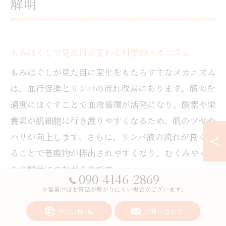
解明
もみほぐしで見た目が変わる科学的メカニズム
もみほぐしが見た目に変化をもたらす主なメカニズム
は、血行促進とリンパの流れ改善にあります。筋肉を
適度にほぐすことで血液循環が活発になり、酸素や栄
養素が肌細胞に行き渡りやすくなるため、肌のツヤや
ハリが向上します。さらに、リンパ液の流れが良くな
ることで老廃物が排出されやすくなり、むくみやくす
みの解消につながるのです。
090-4146-2869
また、筋肉の緊張が緩和されることで表情筋の動きが
※営業中はお電話が繋がりにくい場合がございます。
スムーズになり、顔のリフトアップ効果も期待できま
予約LINE
お問い合わせ
す。例えば、顔のもみほぐしを定期的に行うことで、