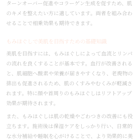
ターンオーバー促進やコラーゲン生成を促すため、肌
もみほぐしがもたらす美容の即効性を解説
のキメを整えたい方に適しています。両者を組み合わ
もみほぐしが与えるボディラインの変化と
せることで相乗効果も期待できます。
は
見た目の変化にもみほぐしが役立つ理由紹
もみほぐしで美肌を目指すための基礎知識
介
美肌を目指すには、もみほぐしによって血流とリンパ
の流れを良くすることが基本です。血行が改善される
と、肌細胞へ酸素や栄養が届きやすくなり、老廃物の
排出も促進されるため、肌のくすみやむくみが軽減さ
れます。特に顔や首周りのもみほぐしはリフトアップ
効果が期待されます。
また、もみほぐしは肌の乾燥やごわつきの改善にも役
立ちます。施術後は保湿ケアをしっかり行い、日常的
な水分補給や睡眠を心がけることで、より効果的に美