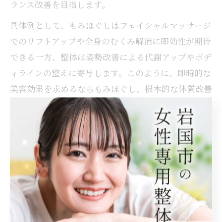
ランス改善を目指します。
具体例として、もみほぐしはフェイシャルマッサージ
でのリフトアップや全身のむくみ解消に即効性が期待
できる一方、整体は姿勢改善による代謝アップやボデ
ィラインの整えに寄与します。このように、即時的な
美容効果を求めるならもみほぐし、根本的な体質改善
を目指すなら整体が有効といえます。
整体と比べたもみほぐしのメリットと効果
もみほぐしの最大のメリットは、手軽に血行促進やリ
ンパ流改善ができる点にあります。これにより、肌の
ツヤアップやむくみの解消、さらにはセルライトの軽
減など、美容面での即効的な効果が期待できます。整
体のような骨格調整に比べて身体の負担が少なく、リ