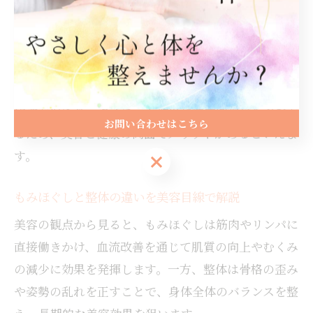
ラックス効果も高いのが特徴です。
例えば、30分程度のもみほぐし施術で顔のむくみが
取れ、フェイスラインがすっきりするケースも多く報
告されています。さらに、全身の筋肉をほぐすことで
代謝が促され、ダイエット効果や疲労回復にもつなが
お問い合わせはこちら
るため、美容と健康の両面でメリットがあるといえま
す。
お問い合わせはこちら
もみほぐしと整体の違いを美容目線で解説
美容の観点から見ると、もみほぐしは筋肉やリンパに
直接働きかけ、血流改善を通じて肌質の向上やむくみ
の減少に効果を発揮します。一方、整体は骨格の歪み
や姿勢の乱れを正すことで、身体全体のバランスを整