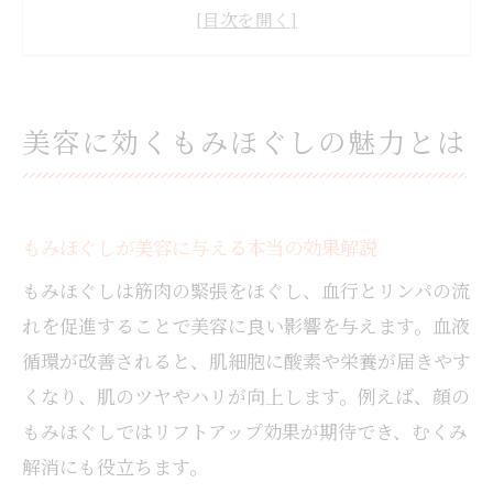
密
もみほぐしと美容マッサージの違いを比較
もみほぐしで美肌を目指すための基礎知識
もみほぐしの科学的根拠と美容への影響
美容に効くもみほぐしの魅力とは
肌を輝かせるもみほぐし活用術
もみほぐしで肌が綺麗になる理由と実感方
法
もみほぐしが美容に与える本当の効果解説
美肌のためのもみほぐし活用ポイント紹介
もみほぐしは筋肉の緊張をほぐし、血行とリンパの流
もみほぐしでターンオーバーを整えるコツ
れを促進することで美容に良い影響を与えます。血液
実践したいもみほぐしで肌ツヤを上げる方
循環が改善されると、肌細胞に酸素や栄養が届きやす
法
くなり、肌のツヤやハリが向上します。例えば、顔の
もみほぐしの効果を最大化するセルフケア
もみほぐしではリフトアップ効果が期待でき、むくみ
もみほぐしと整体の美容効果徹底比較
解消にも役立ちます。
もみほぐしと整体の美容効果を詳しく比較