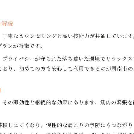
。
もみほぐしで心身のバランスを整える習慣作り
もみほぐしの頻度を自分のペースで調整する
を解説
定期ケアとしてのもみほぐし本当の魅力発見
、丁寧なカウンセリングと高い技術力が共通しています
定期的なもみほぐしが生活に与える変化
プランが特徴です。
慢性的なコリ対策にもみほぐしを活用しよう
もみほぐしで健康維持を目指す秘訣とは
、プライバシーが守られた落ち着いた環境でリラックス
ており、初めての方も安心して利用できるのが周南市の
定期ケアとしてもみほぐしが選ばれる理由
もみほぐしの継続で実感できるメリット
お問い合わせはこちら
お問い合わせはこちら
由
効果的なもみほぐしの続け方で生活が変わる
もみほぐし継続で実感できる生活の変化
、その即効性と継続的な効果にあります。筋肉の緊張を
効果を持続するためのもみほぐし活用法
無理なく続けるもみほぐしの頻度とコツ
蓄積しにくくなり、慢性的な肩こりの予防にもつながり
もみほぐしを習慣化して健康的な毎日へ