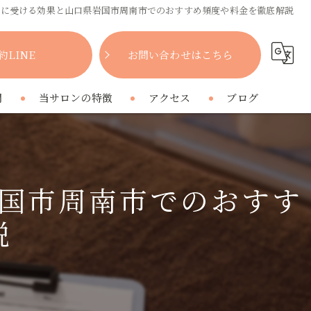
的に受ける効果と山口県岩国市周南市でのおすすめ頻度や料金を徹底解説
約LINE
お問い合わせはこちら
問
当サロンの特徴
アクセス
ブログ
女性
コラム
肩こり
国市周南市でのおすす
腰痛
説
疲れ
プライベートサロン