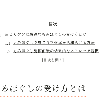
目次
肩こりケアに最適なもみほぐしの受け方とは
もみほぐしで肩こりを根本から和らげる方法
もみほぐし施術前後の効果的なストレッチ習慣
周南市で評判の良いもみほぐしの特徴を解説
肩こり改善にもみほぐしが選ばれる理由
個室で受けるもみほぐしがもたらす安心感
周南市で話題のもみほぐし効果と頻度の目安
もみほぐしの受け方とは
もみほぐしの理想的な頻度と効果の実感タイミン
月に何回もみほぐしを受けると良いかの目安