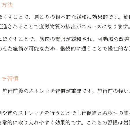
周南市で安いもみほぐしを賢く選ぶポイント
る方法
評判の高いもみほぐしのメリットを体験談で紹介
ほぐすことで、肩こりの根本的な緩和に効果的です。筋
もみほぐしを継続した人の肩こり変化とは
促進されることで疲労物質の排出がスムーズになります
お得に続けるもみほぐし料金の選び方ガイド
にほぐすことで、筋肉の緊張が緩和され、可動域の改善
もみほぐしの料金相場と安い店の見極め方
わせた施術が可能なため、継続的に通うことで慢性的な
定期的にもみほぐしを利用する際の料金比較
個室付きもみほぐしの料金メリットを解説
周南市でお得なもみほぐしを受けるコツ
ッチ習慣
もみほぐしは初回だけでなく継続料金も重要
、施術前後のストレッチ習慣が重要です。施術前の軽い
リラックス重視ならもみほぐしの頻度調整を
もみほぐしでリラックス効果を最大限に得るコツ
肩や首のストレッチを行うことで血行促進と柔軟性の維
疲労度や体調に合わせたもみほぐし頻度の工夫
日常的に取り入れやすく効果的です。これらの習慣は岩
リラクゼーション目的のもみほぐし活用法