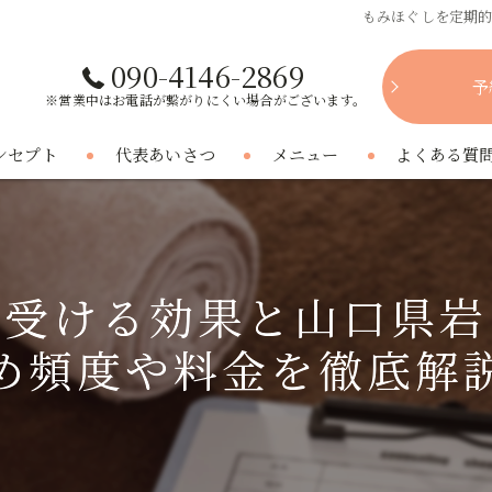
もみほぐしを定期
090-4146-2869
予
※営業中はお電話が繋がりにくい場合がございます。
ンセプト
代表あいさつ
メニュー
よくある質
に受ける効果と山口県岩
め頻度や料金を徹底解