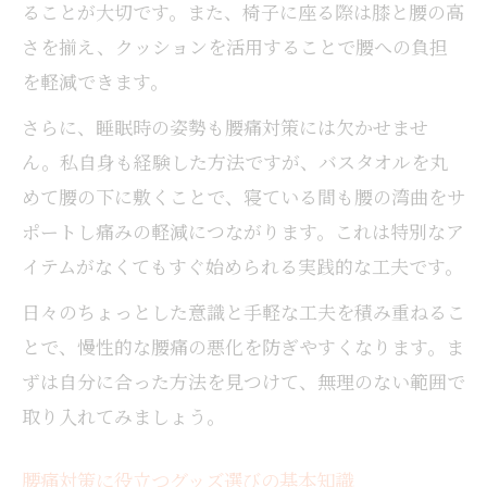
ることが大切です。また、椅子に座る際は膝と腰の高
授
さを揃え、クッションを活用することで腰への負担
バスタオル活用の腰痛対策が話題に
を軽減できます。
バスタオルを使った腰痛軽減法の実践ポイ
ント
さらに、睡眠時の姿勢も腰痛対策には欠かせませ
自宅でできるバスタオル腰痛ケアのメリッ
ん。私自身も経験した方法ですが、バスタオルを丸
ト
めて腰の下に敷くことで、寝ている間も腰の湾曲をサ
バスタオル活用で腰痛が楽になった体験談
ポートし痛みの軽減につながります。これは特別なア
共有
イテムがなくてもすぐ始められる実践的な工夫です。
腰痛を和らげるための簡単な習慣作りの方
日々のちょっとした意識と手軽な工夫を積み重ねるこ
法
とで、慢性的な腰痛の悪化を防ぎやすくなります。ま
岩国市内でも話題のバスタオル活用術の紹
ずは自分に合った方法を見つけて、無理のない範囲で
介
取り入れてみましょう。
無理なく続く岩国発の腰痛サポート法
腰痛を軽減するための無理ない習慣化ポイ
腰痛対策に役立つグッズ選びの基本知識