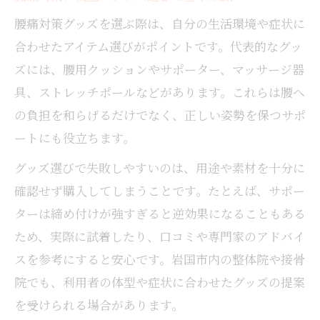
ント
腰痛対策グッズを選ぶ際は、自分の生活環境や症状に
岩国市でできる継続的な腰痛ケアの実践法
合わせたアイテム選びがポイントです。代表的なグッ
毎日続けやすい腰痛軽減グッズの選定基準
ズには、腰用クッションやサポーター、マッサージ器
腰痛の悩みに寄り添う岩国発サポート情報
具、ストレッチポールなどがあります。これらは腰へ
整体や接骨院以外の腰痛ケア方法が充実
の負担を和らげるだけでなく、正しい姿勢を保つサポ
整体以外にも役立つ腰痛軽減アイディア
ートにも役立ちます。
整体に頼らず腰痛を和らげるセルフケア術
グッズ選びで失敗しやすいのは、用途や素材を十分に
腰痛軽減に役立つ飲み物や温活の取り入れ
確認せず購入してしまうことです。たとえば、サポー
方
ターは締め付けが強すぎると逆効果になることもある
岩国市で人気の腰痛サポートアイテム紹介
ため、実際に試着したり、口コミや専門家のアドバイ
腰痛軽減のための生活習慣見直しポイント
スを参考にすると安心です。岩国市内の整体院や接骨
腰痛対策で注目されるマッサージ以外の方
院でも、利用者の体型や症状に合わせたグッズの提案
法
を受けられる場合があります。