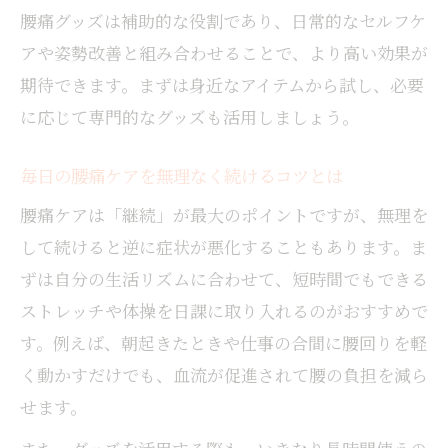
岩国市で知る暮らしに寄り添う腰痛対策
腰痛グッズは補助的な役割であり、日常的なセルフケ
岩国市の暮らしに合った腰痛対策を徹底解
アや姿勢改善と組み合わせることで、より高い効果が
説
期待できます。まずは身近なアイテムから試し、必要
腰痛を和らげる地域発のケア法が話題に
に応じて専門的なグッズも活用しましょう。
岩国市で手に入る腰痛軽減グッズの選び方
腰痛持ちが実践する続けやすいセルフケア
毎日の腰痛ケアを無理なく続けるコツとは
整体やカイロ以外の腰痛対策が広がる理由
腰痛ケアは「継続」が最大のポイントですが、無理を
して続けると逆に症状が悪化することもあります。ま
ずは自分の生活リズムに合わせて、短時間でもできる
ストレッチや体操を日課に取り入れるのがおすすめで
す。例えば、朝起きたときや仕事の合間に腰回りを軽
く動かすだけでも、血流が促進されて腰の負担を減ら
せます。