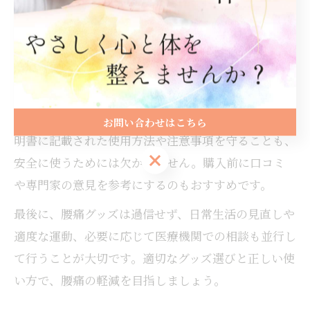
ントを押さえておくと失敗が少なくなります。まず、
自分の腰痛タイプや症状に合ったグッズかどうかを確
認しましょう。例えば、慢性的な腰痛にはサポーター
やクッション、寝具の見直しなどが効果的です。
次に、素材やサイズが自分の体に合っているか、洗濯
やお手入れが簡単かも重要なポイントです。また、説
お問い合わせはこちら
明書に記載された使用方法や注意事項を守ることも、
お問い合わせはこちら
安全に使うためには欠かせません。購入前に口コミ
や専門家の意見を参考にするのもおすすめです。
最後に、腰痛グッズは過信せず、日常生活の見直しや
適度な運動、必要に応じて医療機関での相談も並行し
て行うことが大切です。適切なグッズ選びと正しい使
い方で、腰痛の軽減を目指しましょう。