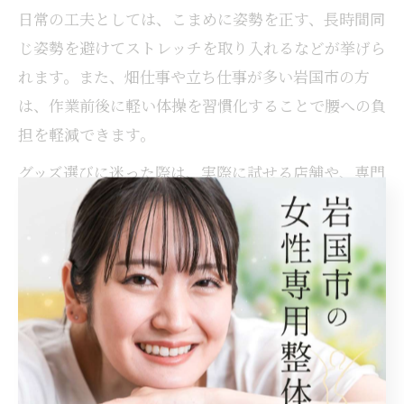
日常の工夫としては、こまめに姿勢を正す、長時間同
じ姿勢を避けてストレッチを取り入れるなどが挙げら
れます。また、畑仕事や立ち仕事が多い岩国市の方
は、作業前後に軽い体操を習慣化することで腰への負
担を軽減できます。
グッズ選びに迷った際は、実際に試せる店舗や、専門
家がアドバイスしてくれる整体院・接骨院を活用する
のも良い方法です。身近なアイテムと日常の心がけを
組み合わせ、無理なく続けられるケアを見つけましょ
う。
腰痛を和らげるグッズ購入時のチェックリスト
腰痛グッズを購入する際は、いくつかのチェックポイ