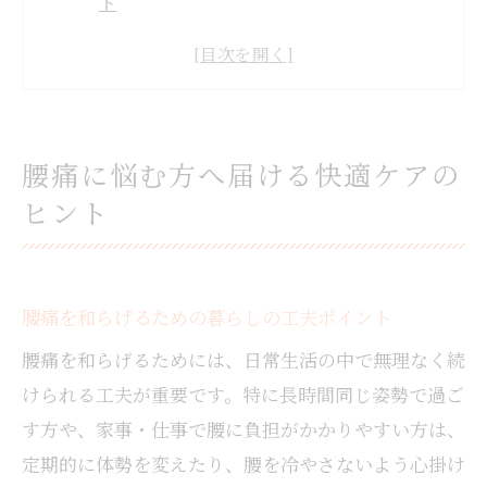
ト
腰痛対策に役立つグッズ選びの基本知識
毎日の腰痛ケアを無理なく続けるコツとは
腰痛経験者が実感したセルフケアの重要性
岩国市で注目される腰痛サポート情報紹介
腰痛に悩む方へ届ける快適ケアの
自宅で試せる腰痛軽減グッズの選び方
ヒント
腰痛軽減グッズの選び方と注意点を徹底解
説
バスタオルでできる腰痛セルフケア体験談
腰痛を和らげるための暮らしの工夫ポイント
腰痛対策のためのグッズ活用術と日常の工
腰痛を和らげるためには、日常生活の中で無理なく続
夫
けられる工夫が重要です。特に長時間同じ姿勢で過ご
腰痛を和らげるグッズ購入時のチェックリ
す方や、家事・仕事で腰に負担がかかりやすい方は、
スト
定期的に体勢を変えたり、腰を冷やさないよう心掛け
岩国市で手に入る腰痛グッズの探し方を伝