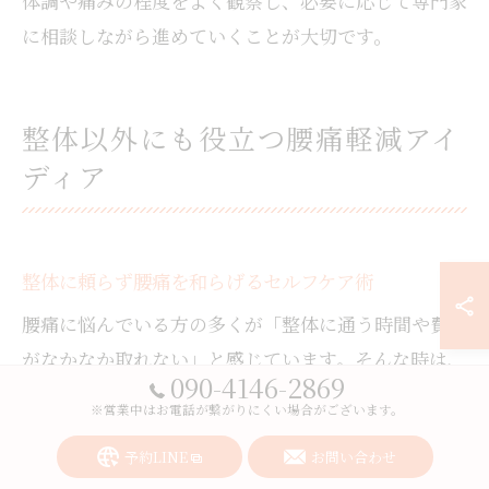
体調や痛みの程度をよく観察し、必要に応じて専門家
に相談しながら進めていくことが大切です。
整体以外にも役立つ腰痛軽減アイ
ディア
整体に頼らず腰痛を和らげるセルフケア術
腰痛に悩んでいる方の多くが「整体に通う時間や費用
がなかなか取れない」と感じています。そんな時は、
090-4146-2869
自宅で簡単にできるセルフケアを取り入れることが重
※営業中はお電話が繋がりにくい場合がございます。
要です。私自身も腰痛を経験し、夜寝るときにバスタ
予約LINE
お問い合わせ
オルを丸めて腰の下にあてて眠ることで、朝の痛みが