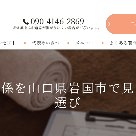
090-4146-2869
予
※営業中はお電話が繋がりにくい場合がございます。
ンセプト
代表あいさつ
メニュー
よくある質
関係を山口県岩国市で見
選び