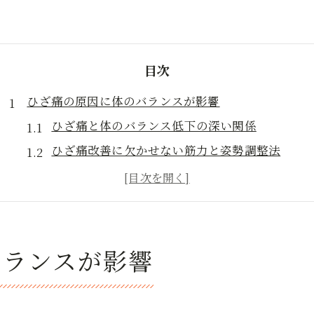
目次
ひざ痛の原因に体のバランスが影響
ひざ痛と体のバランス低下の深い関係
ひざ痛改善に欠かせない筋力と姿勢調整法
整体や接骨院でひざ痛バランスを見直す意義
岩国市整体人気の理由とひざ痛対策の特徴
カイロプラクティックが注目されるひざ痛予防
歩行が楽になるバランス改善法を解説
バランスが影響
ひざ痛緩和に効くバランス改善ストレッチ法
歩行が楽になるひざ痛対策と体幹強化ポイント