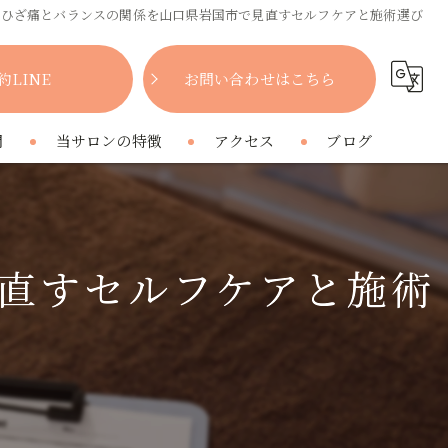
ひざ痛とバランスの関係を山口県岩国市で見直すセルフケアと施術選び
約LINE
お問い合わせはこちら
問
当サロンの特徴
アクセス
ブログ
女性
コラム
肩こり
直すセルフケアと施術
腰痛
疲れ
プライベートサロン