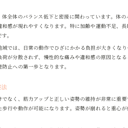
岩国市で人気の整体接骨院が推奨する運動法
日常でできるひざ痛予防の簡単セルフケア
、体全体のバランス低下と密接に関わっています。体の
ひざ痛とO脚の関係や足元バランスの重要性
違和感が現れやすくなります。特に加齢や運動不足、長
整形外科と整体で違うひざ痛ケア
です。
整形外科と整体のひざ痛アプローチ比較
地域では、日常の動作でひざにかかる負担が大きくなり
ひざ痛治療で重視すべき通院先の選び方
負荷が分散されず、慢性的な痛みや違和感の原因となる
岩国市で整骨院や接骨院の違いを知る
発防止への第一歩となります。
カイロプラクティックと針治療の特徴解説
自分に合うひざ痛ケアが見つかる比較ポイント
整法
自宅でできるひざ痛セルフケア術
けでなく、筋力アップと正しい姿勢の維持が非常に重要
ひざ痛セルフケアの基本とバランス維持法
た歩行や動作が可能になります。姿勢が崩れると重心が
膝周り筋肉を鍛える簡単ストレッチのすすめ
運動不足解消に役立つひざ痛対策の工夫