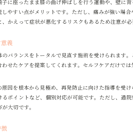
椅子に座ったまま膝の曲げ伸ばしを行う運動や、壁に背
足首回しと日常動作でひざ痛緩和を目指す
続しやすい点がメリットです。ただし、痛みが強い場合
整体接骨院推奨の家庭用セルフケア紹介
と、かえって症状が悪化するリスクもあるため注意が必
岩国市での施術選びのポイント紹介
ひざ痛改善に強い岩国市の施術選び基準
す意義
通いやすさと口コミで見る岩国市整体人気
体のバランスをトータルで見直す施術を受けられます。
カイロプラクティックや針治療の活用法
合わせたケアを提案してくれます。セルフケアだけでは
整体接骨院選びで重視すべきポイント
。
岩国市で評判の施術法と自分に合う選択肢
お問い合わせはこちら
お問い合わせはこちら
の原因を根本から見極め、再発防止に向けた指導を受け
再発防止に役立つひざ痛改善の秘訣
けるポイントなど、個別対応が可能です。ただし、通院
ひざ痛再発を防ぐためのバランス維持習慣
びが大切です。
整体や整骨院による長期的なひざ痛予防策
自宅ケアと施術を組み合わせる継続法
特徴
口コミ高評価のひざ痛改善方法を検証