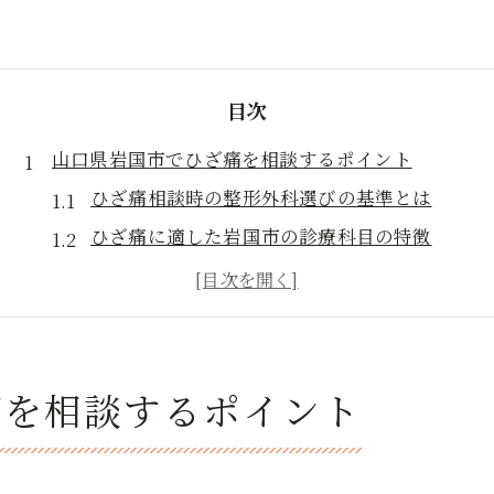
目次
山口県岩国市でひざ痛を相談するポイント
ひざ痛相談時の整形外科選びの基準とは
ひざ痛に適した岩国市の診療科目の特徴
ひざ痛改善に役立つ通院のポイント紹介
岩国市でひざ痛相談時の予約方法を解説
ひざ痛対応クリニックの口コミ活用法
ひざ痛リハビリに強い岩国市内の医療機関とは
痛を相談するポイント
ひざ痛リハビリ特化の医療機関を選ぶコツ
岩国市で受けられるひざ痛リハビリの種類