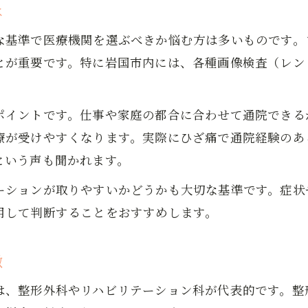
リハビリに強い岩国市の整形外科の特徴
は
MRI対応など検査体制でひざ痛を見極める
な基準で医療機関を選ぶべきか悩む方は多いものです。
ひざ痛に効果的なリハビリ施設の選び方
とが重要です。特に岩国市内には、各種画像検査（レン
リハビリ通院がスムーズになる岩国市の選び方
ひざ痛通院のしやすさで医療機関を比較
ポイントです。仕事や家庭の都合に合わせて通院できる
岩国市のひざ痛リハビリ受付時間の確認法
療が受けやすくなります。実際にひざ痛で通院経験のあ
ひざ痛対応のネット予約可クリニック活用
という声も聞かれます。
アクセス良好な岩国市施設の見極め方
ーションが取りやすいかどうかも大切な基準です。症状
ひざ痛患者が重視する通院負担の減らし方
用して判断することをおすすめします。
口コミで見る岩国市のひざ痛対応状況
ひざ痛治療で役立つ岩国市の口コミ活用術
徴
リハビリ実績が評価される医療機関の傾向
は、整形外科やリハビリテーション科が代表的です。整
岩国市ひざ痛対応病院の評判ポイント解説