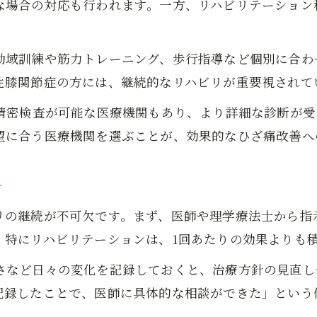
な場合の対応も行われます。一方、リハビリテーション
口コミランキングから見る整形外科の特徴
ひざ痛改善例が多い施設の口コミチェック法
動域訓練や筋力トレーニング、歩行指導など個別に合わ
岩国市で自分に合うひざ痛リハビリ先を探すコツ
性膝関節症の方には、継続的なリハビリが重要視されて
ひざ痛リハビリの相性確認ポイントまとめ
る精密検査が可能な医療機関もあり、より詳細な診断が
症状別に選ぶ岩国市のひざ痛リハビリ施設
望に合う医療機関を選ぶことが、効果的なひざ痛改善へ
ひざ痛と生活導線を考えた通院先の探し方
リハビリ受付や予約制度の比較と選び方
介
通いやすさ重視のひざ痛施設選択法紹介
お問い合わせはこちら
お問い合わせはこちら
ひざ痛を改善へ導く岩国市リハビリ事情まとめ
リの継続が不可欠です。まず、医師や理学療法士から指
岩国市ひざ痛リハビリの最新事情を解説
。特にリハビリテーションは、1回あたりの効果よりも
リハビリ通院で得られるひざ痛改善の実感
さなど日々の変化を記録しておくと、治療方針の見直し
岩国市で広がるひざ痛リハビリの選択肢
記録したことで、医師に具体的な相談ができた」という
ひざ痛改善を目指すための施設選びの要点