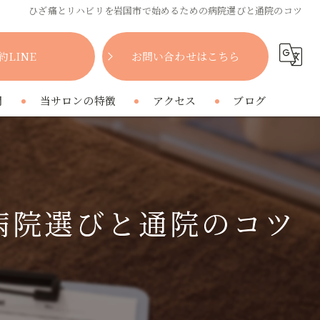
ひざ痛とリハビリを岩国市で始めるための病院選びと通院のコツ
約LINE
お問い合わせはこちら
問
当サロンの特徴
アクセス
ブログ
女性
コラム
肩こり
病院選びと通院のコツ
腰痛
疲れ
プライベートサロン