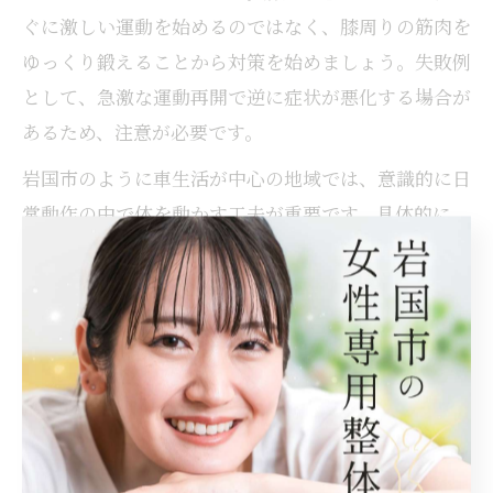
ぐに激しい運動を始めるのではなく、膝周りの筋肉を
ゆっくり鍛えることから対策を始めましょう。失敗例
として、急激な運動再開で逆に症状が悪化する場合が
あるため、注意が必要です。
岩国市のように車生活が中心の地域では、意識的に日
常動作の中で体を動かす工夫が重要です。具体的に
は、エレベーターより階段を選ぶ、家事の合間に足踏
みをするなど、小さな積み重ねが膝痛予防につながり
ます。
日常でできる膝痛予防の小さな習慣
膝痛を予防するには、日常生活の中に無理なく続けら
れる小さな習慣を取り入れることが大切です。例え