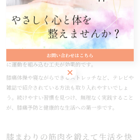
ば、朝起きた時や就寝前に膝周りのストレッチを行う
ことで、関節の柔軟性が保たれます。
また、座っている時間が長くなりがちな場合は、1時
間ごとに立ち上がって軽く足を動かすだけでも血流促
進や筋力維持に役立ちます。岩国市での生活の中で
も、散歩や買い物ついでに遠回りするなど、日常動作
お問い合わせはこちら
に運動を組み込む工夫が効果的です。
お問い合わせはこちら
膝痛体操や寝ながらできるストレッチなど、テレビや
雑誌で紹介されている方法も取り入れやすいでしょ
う。続けやすい習慣を見つけ、無理なく実践すること
が、膝痛予防と健康的な生活への第一歩です。
膝まわりの筋肉を鍛えて生活を快