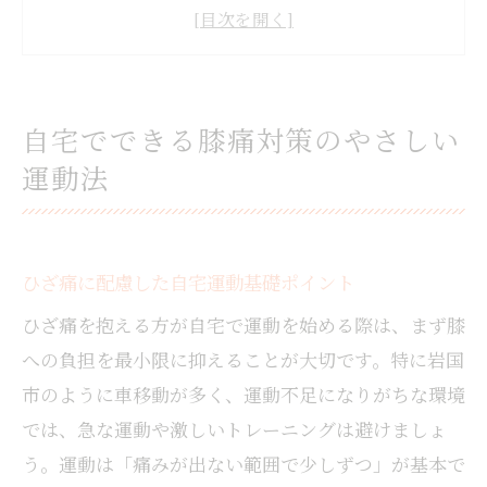
運動不足とひざ痛の悪循環を断つ工夫
膝に負担かけない筋トレのコツと注意点
高齢者にも安心な膝痛対策トレーニング
運動不足を感じたとき膝を守るポイント
自宅でできる膝痛対策のやさしい
ひざ痛を防ぐ正しい運動再開のステップ
運動法
膝に優しい有酸素運動の選び方と実践法
膝周りの筋肉トレーニングの始め方解説
運動不足がひざ痛に与える影響と対策
ひざ痛に配慮した自宅運動基礎ポイント
日常でできる膝痛予防の小さな習慣
ひざ痛を抱える方が自宅で運動を始める際は、まず膝
膝まわりの筋肉を鍛えて生活を快適に
への負担を最小限に抑えることが大切です。特に岩国
膝周りの筋肉を鍛える基本トレーニング法
市のように車移動が多く、運動不足になりがちな環境
ひざ痛対策に役立つ太もも筋トレのコツ
では、急な運動や激しいトレーニングは避けましょ
変形性膝関節症にもおすすめの筋トレ実践
う。運動は「痛みが出ない範囲で少しずつ」が基本で
法