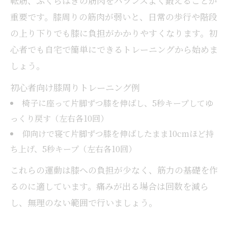
転筋、ふくらはぎの筋肉をバランスよく鍛えることが
ひざ痛と運動不足を同時に改善するストレ
重要です。膝周りの筋肉が弱いと、日常の歩行や階段
ッチ
の上り下りでも膝に負担がかかりやすくなります。初
太ももを意識した膝痛緩和エクササイズ
心者でも自宅で簡単にできるトレーニングから始めま
ひざ痛軽減に役立つ太もも筋トレの基本
しょう。
膝に優しい太ももエクササイズの実施方法
膝周りの筋肉を鍛えて痛み予防するコツ
初心者向け膝周りトレーニング例
椅子に座って片脚ずつ膝を伸ばし、5秒キープしてゆ
膝に負担かけない筋トレのフォーム解説
っくり戻す（左右各10回）
太もも強化で膝痛緩和を目指す運動習慣
仰向けで寝て片脚ずつ膝を伸ばしたまま10cmほど持
ひざ痛を悪化させない日々の動き方の工夫
ち上げ、5秒キープ（左右各10回）
ひざ痛を予防する正しい歩き方のポイント
これらの運動は膝への負担が少なく、筋力の基礎を作
膝に負担が少ない生活動作の工夫と実践例
るのに適しています。痛みが出る場合は回数を減ら
運動不足解消に役立つ日常動作の改善策
し、無理のない範囲で行いましょう。
重いものを持つときの膝痛対策アドバイス
座り作業が多い方のひざ痛予防法まとめ