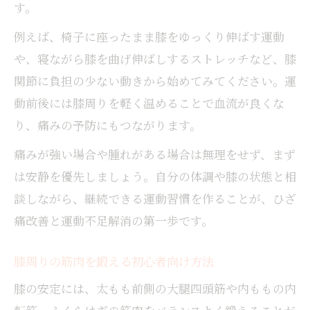
す。
ためしてガッテン流膝痛体操の活用ポイン
例えば、椅子に座ったまま膝をゆっくり伸ばす運動
ト
や、寝ながら膝を曲げ伸ばしするストレッチなど、膝
日常生活に筋肉トレーニングを取り入れる
関節に負担の少ない動きから始めてみてください。運
方法
動前後には膝周りを軽く温めることで血流が良くな
寝ながらできる膝に優しいストレッチ紹介
り、痛みの予防にもつながります。
変形性膝関節症にも対応した寝ながらスト
痛みが強い場合や腫れがある場合は無理をせず、まず
レッチ
は安静を優先しましょう。自分の体調や膝の状態と相
ひざ痛緩和に役立つ簡単寝たまま体操の方
談しながら、継続できる運動習慣を作ることが、ひざ
法
痛改善と運動不足解消の第一歩です。
膝に負担をかけないストレッチの実践ポイ
ント
膝周りの筋肉を鍛える初心者向け方法
寝ながらできる膝周り筋肉の柔軟性アップ
膝の安定には、太もも前側の大腿四頭筋や内ももの内
法