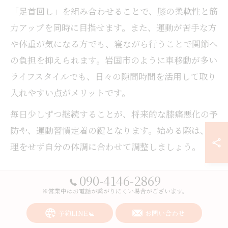
「足首回し」を組み合わせることで、膝の柔軟性と筋
力アップを同時に目指せます。また、運動が苦手な方
や体重が気になる方でも、寝ながら行うことで関節へ
の負担を抑えられます。岩国市のように車移動が多い
ライフスタイルでも、日々の隙間時間を活用して取り
入れやすい点がメリットです。
毎日少しずつ継続することが、将来的な膝痛悪化の予
防や、運動習慣定着の鍵となります。始める際は、無
理をせず自分の体調に合わせて調整しましょう。
090-4146-2869
太ももを意識した膝痛緩和エクサ
※営業中はお電話が繋がりにくい場合がございます。
サイズ
予約LINE
お問い合わせ