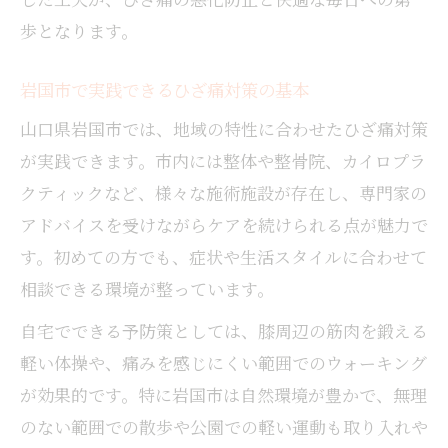
案
歩となります。
女性にも安心な岩国市のひざ痛予防メソッド
岩国市で実践できるひざ痛対策の基本
女性向けひざ痛予防のセルフケア実践法
山口県岩国市では、地域の特性に合わせたひざ痛対策
岩国市の整体院で受ける安心ケアの特徴
が実践できます。市内には整体や整骨院、カイロプラ
日常生活で膝への負担を減らすコツ集
クティックなど、様々な施術施設が存在し、専門家の
口コミ人気の整体接骨院を賢く選ぶ方法
アドバイスを受けながらケアを続けられる点が魅力で
自宅トレーニングと整体の併用メリット
す。初めての方でも、症状や生活スタイルに合わせて
相談できる環境が整っています。
自宅でできる予防策としては、膝周辺の筋肉を鍛える
軽い体操や、痛みを感じにくい範囲でのウォーキング
が効果的です。特に岩国市は自然環境が豊かで、無理
のない範囲での散歩や公園での軽い運動も取り入れや