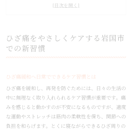
整体や骨盤矯正で始める新しいひざ痛ケア
女性にも安心なひざ痛セルフケアの選び方
口コミで人気の整体接骨院の特徴を解説
寝ながらできる簡単なひざ痛対策トレーニング
ひざ痛をやさしくケアする岩国市
寝ながらできるひざ痛予防体操のコツ
での新習慣
無理なく続く膝周り筋トレの始め方
太ももやふくらはぎを鍛える簡単運動法
膝痛時も安心なストレッチと実践ポイント
ひざ痛緩和へ日常でできるケア習慣とは
寝ながら膝筋を鍛える具体的な運動手順
ひざ痛を緩和し、再発を防ぐためには、日々の生活の
膝が痛む時の筋肉強化ポイントを徹底解説
中に無理なく取り入れられるケア習慣が重要です。痛
膝が痛い時に鍛えるべき筋肉部位の解説
みを感じると動かすのが不安になるものですが、適度
ひざ痛改善に役立つ筋トレメニュー紹介
な運動やストレッチは筋肉の柔軟性を保ち、関節への
膝への負担を減らす筋力強化の方法とは
負担を和らげます。とくに寝ながらできるひざ周りの