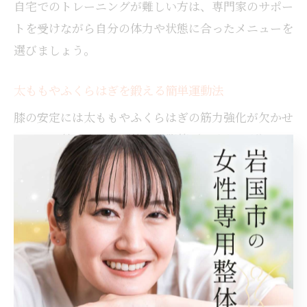
自宅でのトレーニングが難しい方は、専門家のサポー
トを受けながら自分の体力や状態に合ったメニューを
選びましょう。
太ももやふくらはぎを鍛える簡単運動法
膝の安定には太ももやふくらはぎの筋力強化が欠かせ
ません。特に大腿四頭筋や腓腹筋（ふくらはぎ）
は、日常生活の中で膝を支える重要な役割を果たしま
す。簡単にできる運動としては、椅子に座ったままつ
ま先立ちを繰り返す「カーフレイズ」や、両膝をそろ
えて太ももに力を入れる「クッション挟み運動」など
が挙げられます。
これらの運動は、毎日数分程度でも継続することで筋
力アップが期待でき、膝への負担軽減につながりま