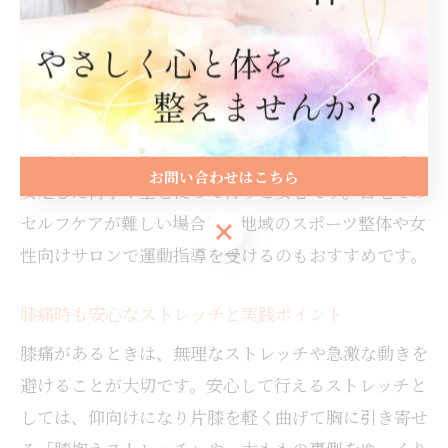
す。運動前後には軽いストレッチを取り入れ、筋肉や
関節をほぐしておくとより効果的です。もしも痛みや
違和感が出た場合は無理せず中止し、必要に応じて岩
国市内の整体や整骨院で相談しましょう。
運動初心者や高齢の方は、転倒リスクを減らすために
お問い合わせはこちら
安定した椅子や壁を使って行うと安心です。自宅での
セルフケアが難しい場合は、地域のスポーツ整体や女
お問い合わせはこちら
性向けサロンで運動指導を受けるのもおすすめです。
膝痛時も安心なストレッチと実践ポイント
膝痛があるときは、無理なストレッチや急激な動きを
避けることが大切です。安心して行えるストレッチと
しては、仰向けになり片膝を軽く曲げて胸に引き寄せ