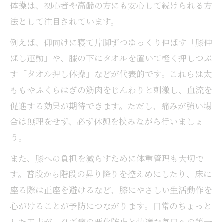
ふくらはぎや股関節のトレーニング効果
体操は、初心者や高齢の方にも安心して続けられる方
痛みが強い日もできる筋肉サポート術
法として注目されています。
岩国市で注目される整体でのひざ痛ケア体験
例えば、仰向けに寝て片脚ずつゆっくり伸ばす「膝伸
岩国市の整体で受けられるひざ痛施術例
ばし運動」や、膝の下にタオルを置いて軽く押しつぶ
スポーツ整体の特徴とひざ痛緩和の実感
す「タオル押し体操」などが代表的です。これらは太
骨盤矯正によるバランス調整のメリット
ももやふくらはぎの筋肉をじんわりと刺激し、血流を
口コミで評判の施術院の選び方ポイント
促進する効果が期待できます。ただし、痛みが強い場
女性専用整体で安心して受けるひざ痛ケア
合は無理をせず、必ず休憩を挟みながら行いましょ
受診前に知りたい膝痛セルフケアと運動法
う。
ひざ痛を感じた時の応急セルフケア方法
また、膝への負担を減らすために体重管理も大切で
受診前にできる膝痛予防と筋力維持運動
す。普段から階段の昇り降りを控えめにしたり、床に
整形外科や整体選びの判断基準を解説
座る際は正座を避けるなど、膝にやさしい生活動作を
膝痛で受診すべき診療科と相談のポイント
心がけることが予防につながります。日常のちょっと
セルフケアと通院のベストな組み合わせ提
した工夫が、ひざ痛の悪化防止と快適な毎日への第一