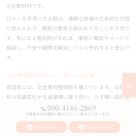
も比較材料です。
口コミを参考にする際は、過剰な評価や広告的な内容
に惑わされず、複数の意見を読み比べることが大切で
す。気になる施術院があれば、事前に電話やメールで
相談し、不安や疑問を解消してから予約すると安心で
す。
女性専用整体で安心して受けるひざ痛ケア
岩国市には、女性専用整体院も増えています。女性特
有の体調変化や生活環境に寄り添い、ひざ痛に悩む女
090-4146-2869
性が安心して施術を受けられるよう配慮されていま
※営業中はお電話が繋がりにくい場合がございます。
す。プライベート空間での施術や、女性スタッフによ
るカウンセリングが特徴です。
予約LINE
お問い合わせ