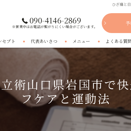
ひざ痛と
090-4146-2869
予
※営業中はお電話が繋がりにくい場合がございます。
ンセプト
代表あいさつ
メニュー
よくある質
両立術山口県岩国市で快
フケアと運動法