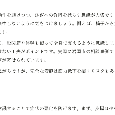
痛みを和らげる日々のひざ痛ストレッチ
ひざ痛を感じた時のセルフケア実践法
動作を避けつつ、ひざへの負担を減らす意識が大切です
ひざ痛管理に役立つ日常のリフレッシュ法
集中しないように気をつけましょう。例えば、椅子から
無理せず膝と向き合う生活の知恵
ます。
ひざ痛と無理せず歩む生活の工夫
く、股関節や体幹も使って全身で支えるように意識しま
ひざ痛がある日の過ごし方と注意点
けない工夫がポイントです。実際に岩国市の相談事例で
ひざ痛時の休養判断と行動の選び方
声が寄せられています。
ひざ痛と向き合う優しい日常生活術
えがちですが、完全な安静は筋力低下を招くリスクもあ
ひざ痛と共存するための心がけと工夫
運動選びに悩む方へひざ痛と動き方のコツ
ひざ痛でも安全な運動選びのポイント
ト
ひざ痛時におすすめの動き方と体操法
意識することで症状の悪化を防げます。まず、歩幅はや
ひざ痛がある人の運動前後の注意点