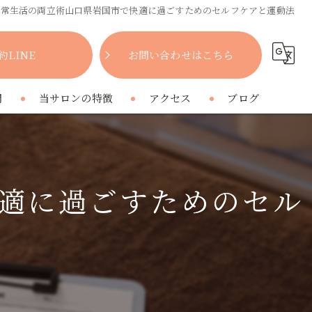
日常生活の両立術山口県岩国市で快適に過ごすためのセルフケアと運動法
約LINE
お問い合わせはこちら
問
当サロンの特徴
アクセス
ブログ
女性
コラム
肩こり
適に過ごすためのセル
腰痛
疲れ
プライベートサロン