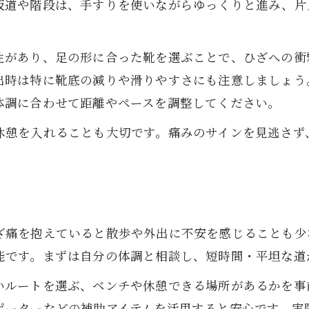
坂道や階段は、手すりを使いながらゆっくりと進み、片
痛みと相談しながらできる運動アドバイス
ひざ痛を考慮した無理のない運動習慣
性があり、足の形に合った靴を選ぶことで、ひざへの衝
食事とセルフケアでひざ痛をサポートする
出時は特に靴底の減りや滑りやすさにも注意しましょう
ひざ痛予防に役立つ栄養素と食生活
体調に合わせて距離やペースを調整してください。
ひざ痛を和らげる食事の選び方と工夫
休憩を入れることも大切です。痛みのサインを見逃さず
ひざ痛改善に欠かせないセルフケア方法
膝の健康を守る日常の食事管理術
ひざ痛対策におすすめの栄養バランス
お問い合わせはこちら
お問い合わせはこちら
岩国の整体やケア方法で膝の健康を守る
ひざ痛で頼れる整体院やケア方法の選び方
ざ痛を抱えていると散歩や外出に不安を感じることも少
ひざ痛に対応する整体施術の特徴と効果
能です。まずは自分の体調と相談し、短時間・平坦な道
女性も安心の岩国市整体でひざ痛サポート
いルートを選ぶ、ベンチや休憩できる場所があるかを事
ひざ痛改善に役立つ整体や針治療の活用法
ポーターなどの補助アイテムを活用すると安心です。実