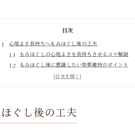
目次
心地よさ長持ちへもみほぐし後の工夫
もみほぐしの心地よさを長持ちさせるコツ解説
もみほぐし後に意識したい効果維持のポイント
もみほぐし後におすすめの簡単セルフケア方法
もみほぐし施術後の体調変化と理想の過ごし方
もみほぐし効果が実感できる日常の工夫集
岩国や柳井で実感するもみほぐし効果
みほぐし後の工夫
もみほぐし効果を岩国や柳井で実感する理由
もみほぐしで期待できる体調変化を徹底解説