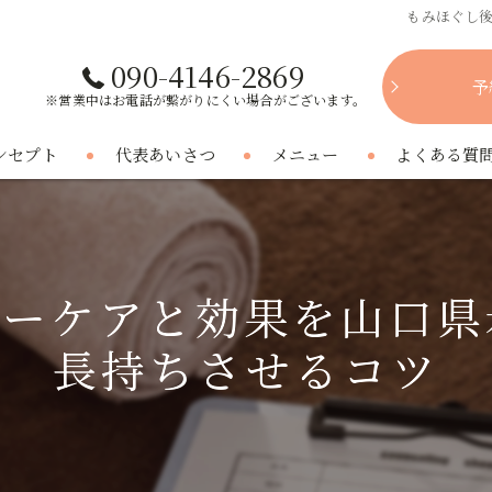
もみほぐし
090-4146-2869
予
※営業中はお電話が繋がりにくい場合がございます。
ンセプト
代表あいさつ
メニュー
よくある質
ターケアと効果を山口県
長持ちさせるコツ