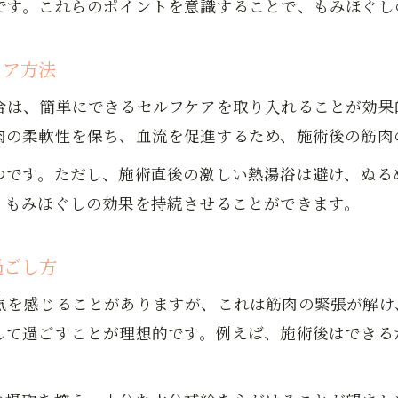
です。これらのポイントを意識することで、もみほぐし
もみほぐし後の適切な休息と睡眠確保の重要性
もみほぐしで得たリラックスを保つ生活習慣
ケア方法
もみほぐしを受ける人へのおすすめ習慣
合は、簡単にできるセルフケアを取り入れることが効果
もみほぐし習慣を続けるコツと頻度の目安
肉の柔軟性を保ち、血流を促進するため、施術後の筋肉
もみほぐしが向いている人の特徴を解説
もみほぐし前後で心がけたい行動ポイント
つです。ただし、施術直後の激しい熱湯浴は避け、ぬる
、もみほぐしの効果を持続させることができます。
もみほぐしと他のマッサージ施術の違い比較
もみほぐし効果が持続する生活リズムとは
お問い合わせはこちら
お問い合わせはこちら
過ごし方
体調維持に役立つアフターケアの方法
もみほぐし後の体調維持に大切なアフターケア
気を感じることがありますが、これは筋肉の緊張が解け
もみほぐしの効果を支える毎日のケア術
して過ごすことが理想的です。例えば、施術後はできる
もみほぐし後の体調管理で快適な毎日を実現
もみほぐし効果を維持するための簡単セルフケア