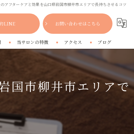
後のアフターケアと効果を山口県岩国市柳井市エリアで長持ちさせるコツ
約LINE
お問い合わせはこちら
問
当サロンの特徴
アクセス
ブログ
女性
コラム
肩こり
岩国市柳井市エリアで
腰痛
疲れ
プライベートサロン