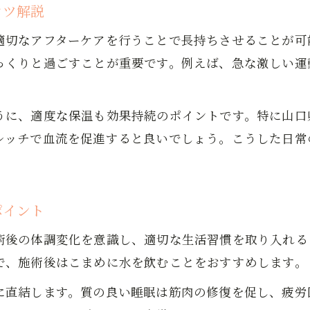
もみほぐしの効果が続く期間と持続のポイント
コツ解説
もみほぐしは慢性的な疲れやコリにどう効く？
適切なアフターケアを行うことで長持ちさせることが可
もみほぐしの効果が高い人の共通点とは
っくりと過ごすことが重要です。例えば、急な激しい運
もみほぐしなら施術後の過ごし方が重要
もみほぐし後の過ごし方が効果を左右する理由
うに、適度な保温も効果持続のポイントです。特に山口
もみほぐし施術後におすすめの生活習慣とは
レッチで血流を促進すると良いでしょう。こうした日常
もみほぐし後の入浴はタイミングが大切
もみほぐし後の食事や水分補給のコツを紹介
もみほぐし後に避けたい行動と注意点まとめ
ポイント
効果を無駄にしない日常ケアの秘訣
術後の体調変化を意識し、適切な生活習慣を取り入れる
もみほぐし効果を高める日常ケアの基本
で、施術後はこまめに水を飲むことをおすすめします。
もみほぐし後のストレッチで持続力アップ
に直結します。質の良い睡眠は筋肉の修復を促し、疲労
もみほぐしの効果を維持する習慣づくりのコツ