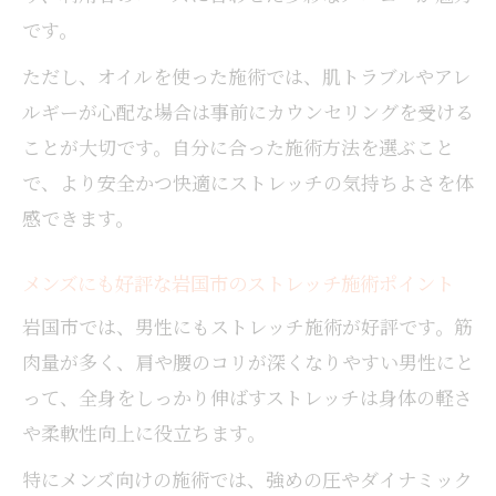
日常生活にストレッチを取り入れるおすす
です。
め時間帯
ただし、オイルを使った施術では、肌トラブルやアレ
リラクゼーション効果を高めるストレッチ
ルギーが心配な場合は事前にカウンセリングを受ける
の工夫
ことが大切です。自分に合った施術方法を選ぶこと
継続が苦手な人でもできるストレッチの工
で、より安全かつ快適にストレッチの気持ちよさを体
夫
感できます。
メンズにも好評な岩国市のストレッチ施術ポイント
岩国市では、男性にもストレッチ施術が好評です。筋
肉量が多く、肩や腰のコリが深くなりやすい男性にと
って、全身をしっかり伸ばすストレッチは身体の軽さ
や柔軟性向上に役立ちます。
特にメンズ向けの施術では、強めの圧やダイナミック