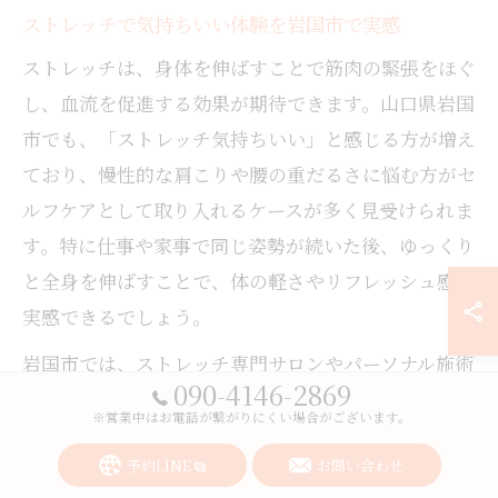
ストレッチで気持ちいい体験を岩国市で実感
ストレッチは、身体を伸ばすことで筋肉の緊張をほぐ
し、血流を促進する効果が期待できます。山口県岩国
市でも、「ストレッチ気持ちいい」と感じる方が増え
ており、慢性的な肩こりや腰の重だるさに悩む方がセ
ルフケアとして取り入れるケースが多く見受けられま
す。特に仕事や家事で同じ姿勢が続いた後、ゆっくり
と全身を伸ばすことで、体の軽さやリフレッシュ感を
実感できるでしょう。
岩国市では、ストレッチ専門サロンやパーソナル施術
090-4146-2869
が増えており、プロの指導のもとで正しい方法を学ぶ
※営業中はお電話が繋がりにくい場合がございます。
ことができます。初心者でも安心して体験できるサロ
予約LINE
お問い合わせ
ンが多く、体の硬さや不調を感じている方にもおすす