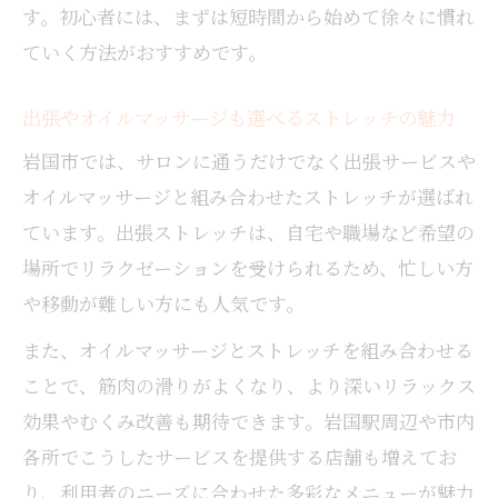
ストレッチで気持ちいい体験を岩国市で実
す。初心者には、まずは短時間から始めて徐々に慣れ
感
ていく方法がおすすめです。
口コミで話題のストレッチとマッサージの
出張やオイルマッサージも選べるストレッチの魅力
魅力
ストレッチ体験で睡眠の質や可動域が格段
岩国市では、サロンに通うだけでなく出張サービスや
に向上
オイルマッサージと組み合わせたストレッチが選ばれ
岩国市の人気ストレッチ施術の選び方とポ
ています。出張ストレッチは、自宅や職場など希望の
イント
場所でリラクゼーションを受けられるため、忙しい方
出張ストレッチサービスで自宅リラクゼー
や移動が難しい方にも人気です。
ション
また、オイルマッサージとストレッチを組み合わせる
ストレッチ効果を最大に活かす続け方ガイド
ことで、筋肉の滑りがよくなり、より深いリラックス
毎日続くストレッチ習慣を身につけるコツ
効果やむくみ改善も期待できます。岩国駅周辺や市内
ストレッチとマッサージで効果を実感する
各所でこうしたサービスを提供する店舗も増えてお
方法
り、利用者のニーズに合わせた多彩なメニューが魅力