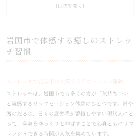
岩国のストレッチとマッサージ併用で心身
リフレッシュ
出張やオイルマッサージも選べるストレッ
チの魅力
岩国市で体感する癒しのストレッ
メンズにも好評な岩国市のストレッチ施術
チ習慣
ポイント
もみほぐしと組み合わせたストレッチで癒
される方法
ストレッチで岩国市の人気リラクゼーション体験
ストレッチがもたらす快適な毎日へ
ストレッチで岩国市の日常が快適に変わる
ストレッチは、岩国市でも多くの方が「気持ちいい」
理由
と実感するリラクゼーション体験のひとつです。肩や
慢性的な疲労や肩こり改善に効果的なスト
腰のだるさ、日々の疲労感が蓄積しやすい現代人にと
レッチ
って、全身をゆっくりと伸ばすことで心身ともにリフ
ストレッチとマッサージの相乗効果で毎日
レッシュできる時間が人気を集めています。