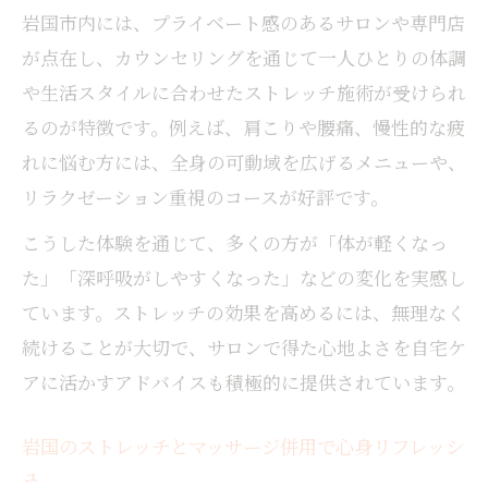
がより快適に
岩国市内には、プライベート感のあるサロンや専門店
オイルマッサージと併用したストレッチの
が点在し、カウンセリングを通じて一人ひとりの体調
癒し体験
や生活スタイルに合わせたストレッチ施術が受けられ
仕事帰りに立ち寄れるストレッチ施設の選
るのが特徴です。例えば、肩こりや腰痛、慢性的な疲
び方
れに悩む方には、全身の可動域を広げるメニューや、
自宅でも続けやすい岩国市のストレッチ法
リラクゼーション重視のコースが好評です。
自宅でできるストレッチの簡単な始め方と
こうした体験を通じて、多くの方が「体が軽くなっ
継続法
た」「深呼吸がしやすくなった」などの変化を実感し
ストレッチとリラクゼーションを両立する
ています。ストレッチの効果を高めるには、無理なく
自宅ケア
続けることが大切で、サロンで得た心地よさを自宅ケ
動画やオンラインで学ぶ岩国市ストレッチ
アに活かすアドバイスも積極的に提供されています。
のコツ
ストレッチメニューは家族や友人とも楽し
岩国のストレッチとマッサージ併用で心身リフレッシ
める内容
ュ