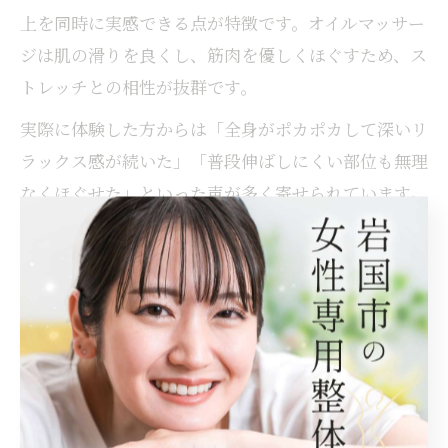
上を同時に実感できる点が特徴です。オイルマッサー
ジは肌の滑りを良くし、筋肉を優しくほぐすため、ス
トレッチとの相性が抜群です。
実際に体験した方からは「全身がポカポカして深いリ
ラックス感が続いた」「普段伸ばしにくい部位も無理
なくほぐせた」といった声が多く寄せられています。
アロマの香りや心地よいタッチとともに、日常のスト
レスや疲れを癒す特別な時間を過ごせるのも魅力で
す。
仕事帰りに立ち寄れるストレッチ施設の選び方
岩国市でストレッチを気軽に取り入れたい方には、仕
事帰りに立ち寄れるストレッチ施設やマッサージサロ