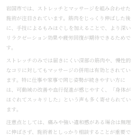
マッサージとの違いを知って効果を高める
岩国市では、ストレッチとマッサージを組み合わせた
方法
施術が注目されています。筋肉をじっくり伸ばした後
リラクゼーションを高める身体ケアの秘訣
に、手技によるもみほぐしを加えることで、より深い
ストレッチとマッサージでリラクゼーショ
リラクゼーション効果や疲労回復が期待できるためで
ンを最大化
す。
疲労回復に役立つストレッチの正しいタイ
ストレッチのみでは届きにくい深部の筋肉や、慢性的
ミング
なコリに対してもマッサージの併用は有効とされてい
オイルマッサージとの併用で深いリラック
ます。特に仕事や家事で同じ姿勢が続きやすい方に
ス効果
は、可動域の改善や血行促進が感じやすく、「身体が
人気のストレッチ法で心身のバランスを整
ほぐれてスッキリした」という声も多く寄せられてい
える
ます。
もみほぐし施術との違いを理解して選ぶポ
イント
注意点としては、痛みや強い違和感がある場合は無理
気持ちいい体験なら岩国市のストレッチ
に伸ばさず、施術者としっかり相談することが重要で