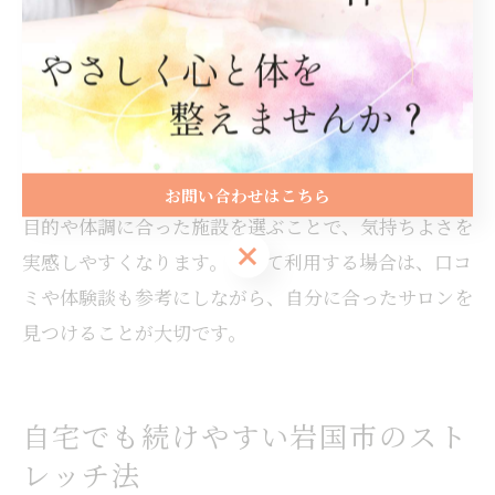
ンの活用がおすすめです。選ぶ際は、営業時間やアク
セスの良さ、スタッフの資格・経験、メニュー内容を
チェックしましょう。
特に岩国駅周辺やアクセスの良い立地のサロンは、通
いやすく継続しやすいというメリットがあります。ま
た、メンズ専門やオイルマッサージ併設など、自分の
お問い合わせはこちら
目的や体調に合った施設を選ぶことで、気持ちよさを
お問い合わせはこちら
実感しやすくなります。初めて利用する場合は、口コ
ミや体験談も参考にしながら、自分に合ったサロンを
見つけることが大切です。
自宅でも続けやすい岩国市のスト
レッチ法