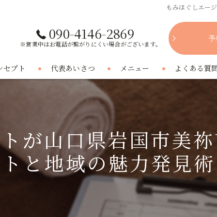
もみほぐしエー
090-4146-2869
予
※営業中はお電話が繋がりにくい場合がございます。
ンセプト
代表あいさつ
メニュー
よくある質
ントが山口県岩国市美祢
トと地域の魅力発見術