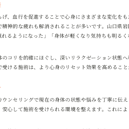
癒やしを深めるもみほぐしのリズムと流れ
談
もみほぐしで日常に癒やしを取り入れる方法
らげ、血行を促進することで心身にさまざまな変化をも
施術中に感じるもみほぐしの温かさと安心感
で精神的な疲れも解消されることが多いです。山口県岩
手技のもみほぐしでリセットする方法
眠れるようになった」「身体が軽くなり気持ちも明るく
手技のもみほぐしで心身をリセットする秘訣
もみほぐし施術前後の体の変化を比較しよう
体のコリを的確にほぐし、深いリラクゼーション状態へ
もみほぐしでリセットできる疲労と緊張の特徴
で受ける施術は、より心身のリセット効果を高めること
体のリズムを整えるもみほぐしの活用ポイント
もみほぐしで日々の蓄積疲労をリセット実感
介
心身の緊張に寄り添うリラクゼーション提案
カウンセリングで現在の身体の状態や悩みを丁寧に伝え
もみほぐしが心身の緊張に与えるリラックス効果
、安心して施術を受けられる環境を整えます。これによ
リラクゼーションに最適なもみほぐしの受け方
もみほぐしで心も身体も柔らかくなる理由