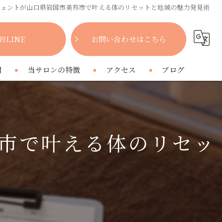
ジェントが山口県岩国市美祢市で叶える体のリセットと地域の魅力発見術
約LINE
お問い合わせはこちら
問
当サロンの特徴
アクセス
ブログ
女性
コラム
肩こり
市で叶える体のリセッ
腰痛
疲れ
プライベートサロン