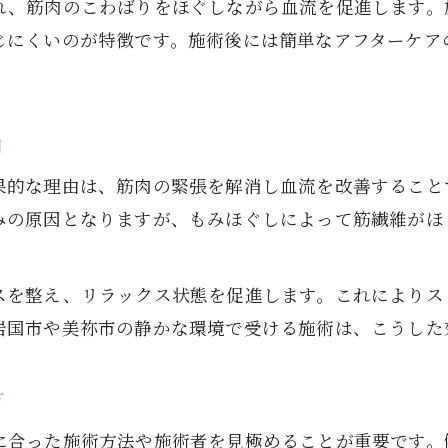
れ、筋肉のこわばりをほぐしながら血流を促進します。
緊張を和らげるもみほぐしの施術ポイント
じにくいのが特徴です。施術後には簡単なアフターケア
もみほぐしでストレス解消への第一歩を踏み出す
深いリラックスをもたらすもみほぐしの秘密
もみほぐしが深いリラックスを生むメカニズム
由
手技ならではのもみほぐしで安心感を得る方法
果的な理由は、筋肉の緊張を解消し血流を改善すること
深いリラックスへ導くもみほぐしの技術と工夫
みの原因となりますが、もみほぐしによって筋繊維がほ
もみほぐし施術がもたらす安らぎの時間とは
もみほぐしで忙しい心に静けさを届ける理由
お問い合わせはこちら
お問い合わせはこちら
スを整え、リラックス状態を促進します。これによりス
日常の不調改善にもみほぐしが効果的な理由
岩国市や美祢市の静かな環境で受ける施術は、こうした
もみほぐしが日常不調を改善する理由を解説
肩こりや腰痛に効果的なもみほぐしの特徴
方
もみほぐしで感じる体調変化とその実感例
日常の疲れに対応するもみほぐし活用法
に合った施術方法や施術者を見極めることが重要です。