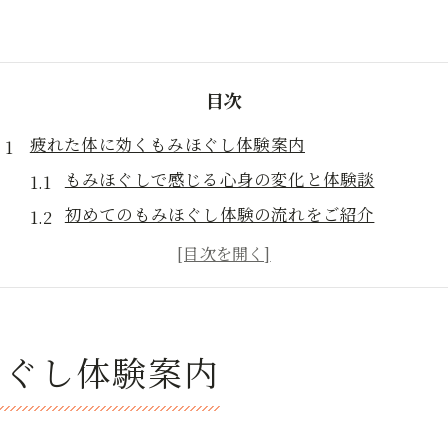
目次
疲れた体に効くもみほぐし体験案内
もみほぐしで感じる心身の変化と体験談
初めてのもみほぐし体験の流れをご紹介
もみほぐしが疲れやストレスに効く理由
体調や悩みに合わせたもみほぐし選び方
もみほぐし体験後に得られる安心感とは
心地よいもみほぐしが叶える癒やし術
ほぐし体験案内
もみほぐしで心地よい癒やしを味わう工夫
手技によるもみほぐしの優しさと効果実感