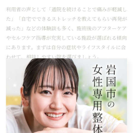
利用者の声として「通院を続けることで痛みが軽減し
た」「自宅でできるストレッチを教えてもらい再発が
減った」などの体験談も多く、施術後のアフターケア
やセルフケア指導が充実している施設が選ばれる傾向
にあります。まずは自分の症状やライフスタイルに合
わせて、相談しやすい院を選びましょう。
岩国市の保険適用腰痛施術のポイント
岩国市で腰痛の施術を保険適用で受けたい場合は、整
形外科や整骨院が主な選択肢となります。特に整骨院
では、捻挫や打撲など外傷性の腰痛に対して健康保険
が適用可能ですが、慢性的な腰痛や疲労性の症状には
保険が適用されないケースが多いので注意が必要で