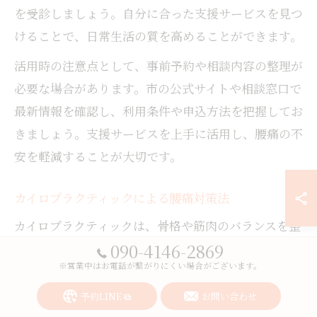
を受診しましょう。自分に合った支援サービスを見つ
けることで、日常生活の質を高めることができます。
活用時の注意点として、事前予約や相談内容の整理が
必要な場合があります。市の公式サイトや相談窓口で
最新情報を確認し、利用条件や申込方法を把握してお
きましょう。支援サービスを上手に活用し、腰痛の不
安を軽減することが大切です。
カイロプラクティックによる腰痛対策法
カイロプラクティックは、骨格や筋肉のバランスを整
090-4146-2869
えることで腰痛を根本から改善する手法として注目さ
※営業中はお電話が繋がりにくい場合がございます。
れています。岩国市内にもカイロプラクティックを専
門とする施設があり、慢性的な腰痛や姿勢の歪みを抱
予約LINE
お問い合わせ
える方に多く利用されています。