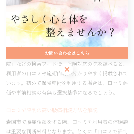
す。
保険適用で施術を受ける際は、医師の診断書が必要な
場合や、施術内容に制限がある点も理解しておきまし
ょう。施術前に必ず窓口で保険適用の可否や必要書類
について確認することが大切です。
お問い合わせはこちら
また、岩国市の「岩国 整体 保険」や「岩国市 整骨
院」などの検索ワードで、保険対応の院を調べると、
お問い合わせはこちら
利用者の口コミや施術内容が分かりやすく掲載されて
います。初めて保険施術を利用する場合は、口コミ評
価や事前相談の有無も選択基準になるでしょう。
口コミで評判の高い腰痛相談方法を解説
岩国市で腰痛相談をする際、口コミや利用者の体験談
は重要な判断材料となります。とくに「口コミで評判