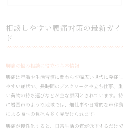
整形外科や整体院で受けられる腰痛相談
岩国市の腰痛支援サービスの使い方
岩国で腰痛に悩む女性のための選択肢
相談しやすい腰痛対策の最新ガイ
女性の腰痛改善に適した整体院の特徴
ド
岩国市で女性が安心できる腰痛相談先
腰痛に悩む女性が選ぶ整体と整骨院活用法
岩国市の保険適用腰痛施術のポイント
腰痛の悩み相談に役立つ基本情報
口コミで評判の高い腰痛相談方法を解説
腰痛は年齢や生活習慣に関わらず幅広い世代に発症し
慢性的な腰痛なら地域支援の活用を
やすい症状で、長時間のデスクワークや立ち仕事、重
慢性腰痛に向けた地域サポートの活用法
い荷物の持ち運びなどが主な原因とされています。特
岩国市の腰痛相談窓口を賢く利用する方法
に岩国市のような地域では、畑仕事や日常的な車移動
腰痛支援を受ける際の注意点と疑問解消
による腰への負担も多く見受けられます。
相談しやすい窓口を探すための情報収集術
腰痛が慢性化すると、日常生活の質が低下するだけで