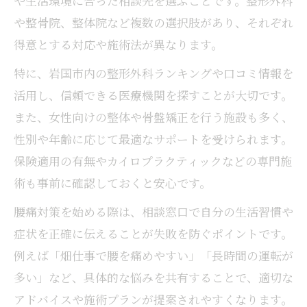
や生活環境に合った相談先を選ぶことです。整形外科
や整骨院、整体院など複数の選択肢があり、それぞれ
信頼できる腰痛相談窓口の見極め方
得意とする対応や施術法が異なります。
腰痛に関する無料相談サービスの活用例
岩国市で評判の腰痛相談先を知る方法
特に、岩国市内の整形外科ランキングや口コミ情報を
女性目線で選ぶ腰痛支援窓口の特徴
活用し、信頼できる医療機関を探すことが大切です。
腰痛改善のための効果的な相談ステップ
また、女性向けの整体や骨盤矯正を行う施設も多く、
性別や年齢に応じて最適なサポートを受けられます。
保険適用の有無やカイロプラクティックなどの専門施
術も事前に確認しておくと安心です。
腰痛対策を始める際は、相談窓口で自分の生活習慣や
症状を正確に伝えることが失敗を防ぐポイントです。
例えば「畑仕事で腰を痛めやすい」「長時間の運転が
多い」など、具体的な悩みを共有することで、適切な
アドバイスや施術プランが提案されやすくなります。