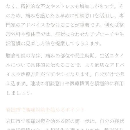
公的支援で腰痛の不安を軽減するコツ
なく、精神的な不安やストレスも増加しがちです。そ
岩国市で注目される腰痛相談の方法
のため、痛みを感じたら早めに相談窓口を活用し、専
今注目の腰痛相談方法と選び方のコツ
門家のアドバイスを受けることが重要です。例えば整
岩国市で人気の整体院や整骨院を活用
形外科や整体院では、症状に合わせたアプローチや生
腰痛相談で得られる専門的なアドバイス
活習慣の見直し方法を提案してもらえます。
岩国エリアの腰痛支援サービス活用術
腰痛相談の際は、痛みの部位や発生時期、生活スタイ
カイロプラクティックによる腰痛対策法
ルについて具体的に伝えることで、より適切なアドバ
骨盤矯正を通じ腰痛と向き合うコツ
イスや治療方針が立てやすくなります。自分だけで抱
骨盤矯正が腰痛改善に与えるメリット
え込まず、地域の相談窓口や医療機関を積極的に利用
岩国市の整体院で受けられる骨盤矯正
しましょう。
女性におすすめの骨盤矯正施術法とは
岩国市で腰痛対策を始めるポイント
腰痛対策としての骨盤ケアのポイント
保険適用の骨盤矯正とその活用方法
岩国市で腰痛対策を始める際の第一歩は、自分の症状
この記事で安心の腰痛相談窓口を紹介