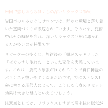
説
岩国で感じるもみほぐしの深いリラックス効果
肩こりや腰痛にもみほぐしが有効な根拠
岩国市のもみほぐしサロンでは、静かな環境と落ち着
完全個室で叶える静かなもみほぐしのひととき
いた空間づくりが徹底されています。そのため、施術
もみほぐしサロンの個室がリピーターに支
中は外の喧騒を忘れ、深いリラックス状態に導かれ
持される理由
る方が多いのが特徴です。
静かな空間でもみほぐしに集中できるメリ
ット
リピーターの多くは、施術後の「頭がスッキリした」
「夜ぐっすり眠れた」といった変化を実感していま
個室で感じるもみほぐしの癒し効果を紹介
す。これは、筋肉の緊張がほぐれることで自律神経の
もみほぐしの施術環境が心身に与える影響
バランスも整いやすくなるためです。特にストレス社
完全個室で叶うプライベートなもみほぐし
会に生きる現代人にとって、こうした心身のリセット
体験
効果は大きな魅力といえるでしょう。
注意点としては、リラックスしすぎて帰宅後に眠気が