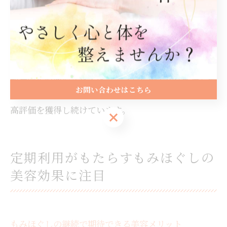
くなる工夫が多いのが特徴です。
また、価格設定やアクセスのしやすさ、男性専用・女
性専用スペースの有無など、利用者のニーズに応じた
多様な選択肢が用意されています。
顧客満足の高いサロンは、こうした細やかな配慮と継
お問い合わせはこちら
続的なコミュニケーションにより、リピーターからの
高評価を獲得し続けています。
お問い合わせはこちら
定期利用がもたらすもみほぐしの
美容効果に注目
もみほぐしの継続で期待できる美容メリット