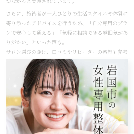
つながると実感されています。
さらに、施術者が一人ひとりの生活スタイルや体質に
寄り添ったアドバイスを行うため、「自分専用のプラ
ンで安心して通える」「気軽に相談できる雰囲気があ
りがたい」といった声も。
サロン選びの際は、口コミやリピーターの感想も参考
に、自分に合う店舗を見つけることが大切です。
岩国市もみほぐしの違いと顧客満足の要素
岩国市のもみほぐしサロンは、施術技術だけでなく、
利用者の気持ちに寄り添う接客やきめ細やかなサービ
スで差別化を図っています。
例えば、定期利用者には体調管理のアドバイスや季節
ごとの特別メニューを提案するなど、長く通い続けた