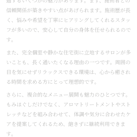
通するいくつかの魅力があります。まず、施術者との
もみほぐしの効果を高める信頼関係の築き
信頼関係が築きやすい点があげられます。施術歴が長
方
く、悩みや希望を丁寧にヒアリングしてくれるスタッ
施術者との相性が左右するもみほぐしの満
フが多いので、安心して自分の身体を任せられるので
足度
す。
リピーターが重視するもみほぐしの安心感
また、完全個室や静かな住宅街に立地するサロンが多
もみほぐしで叶う心身ともに癒される時間
いことも、長く通いたくなる理由の一つです。周囲の
もみほぐしのプロによる丁寧な施術が魅力
目を気にせずリラックスできる環境は、心から癒され
身体が軽くなる理由を探るもみほぐしの魅力
る時間を求める方にとって理想的です。
もみほぐしが身体の軽さを実感させる仕組
さらに、複合的なメニュー展開も魅力のひとつです。
み
もみほぐしだけでなく、アロマトリートメントやスト
リピーターが語るもみほぐしの効果的な理
レッチなどを組み合わせて、体調や気分に合わせたケ
由
アを提案してくれるため、飽きずに継続利用できま
もみほぐしで得られる身体の変化とは何か
す。
疲労回復にもみほぐしが選ばれる理由を解