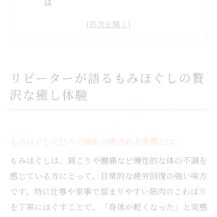
は
リピーターが選ぶもみほぐしの魅力に迫る
岩国で感じるもみほぐしの深いリラックス
効果
もみほぐしの体験が心身に与える満足度
リピーターが語るもみほぐしの贅
口コミで広がるもみほぐしの癒し体験を解
沢な癒し体験
説
岩国市で選ばれるもみほぐしの満足ポイントと
は
もみほぐしで日々の疲れが癒される実感とは
もみほぐしが岩国市で支持される理由を紹
介
もみほぐしは、肩こりや腰痛など慢性的な体の不調を
岩国のもみほぐしで得られる安心感の秘密
感じている方にとって、日常的な疲労回復の強い味方
です。特に仕事や家事で溜まりやすい筋肉のこわばり
もみほぐしの施術環境と満足度の高い特徴
を丁寧にほぐすことで、「身体が軽くなった」と実感
利用者が感じるもみほぐしのおすすめポイ