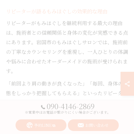
リピーターが語るもみほぐしの効果的な理由
リピーターがもみほぐしを継続利用する最大の理由
は、施術者との信頼関係と身体の変化が実感できる点
にあります。岩国市のもみほぐしサロンでは、施術前
の丁寧なカウンセリングを重視し、一人ひとりの体調
や悩みに合わせたオーダーメイドの施術が受けられま
す。
「前回より肩の動きが良くなった」「毎回、身体の状
態をしっかり把握してもらえる」といったリピーター
の体験談も多く、安心感が継続利用につながっていま
090-4146-2869
す。また、静かな個室空間やプライバシーが守られる
※営業中はお電話が繋がりにくい場合がございます。
環境も、リラックスして通い続けられる理由です。
予約LINE
お問い合わせ