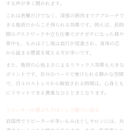
する声が多く聞かれます。
ント
岩国市もみほぐしの違いと顧客満足の要素
これは表層だけでなく、深部の筋肉までアプローチで
定期利用がもたらすもみほぐしの美容効果に注
きる施術だからこそ得られる効果です。例えば、長時
目
間のデスクワークや立ち仕事でガチガチになった肩や
もみほぐしの継続で期待できる美容メリッ
背中も、もみほぐし後は血行が促進され、身体の芯
ト
から温まる感覚を覚える方が多いです。
リピーターが語るもみほぐしの美肌効果と
また、施術の心地よさによるリラックス効果も大きな
は
ポイントです。自分のペースで受けられる静かな空間
もみほぐしで美容と健康を両立させる方法
で、日々のストレスから解放される時間は、心身とも
もみほぐしがもたらす若々しさの秘密を解
にリセットできる貴重なひとときとなります。
明
美容目的でもみほぐしを活用するポイント
リピーターが選ぶもみほぐしの魅力に迫る
信頼できる施術者と深める心身のリラックス時
岩国市でリピーターが多いもみほぐしサロンには、共
間