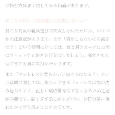
に悩む方はまず試してみる価値があります。
肩こり対策には寝具の定期的な見直しが重
要
肩こりが和らぐ寝具選びの失敗しないコツ
湿度差を考えた寝具の選び方徹底解説
肩こり対策の寝具選びで失敗しないためには、いくつ
肩こり予防に役立つ湿度対応寝具の選び方
かの注意点があります。まず「肩がこらない枕の高さ
湿度変化に強い寝具で肩こりを軽減する方
は？」という疑問に対しては、首と肩のカーブに自然
法
にフィットする高さを目安にしましょう。高すぎても
肩こり対策には寝具の通気性と調湿性が大
低すぎても肩に負担がかかります。
切
梅雨時期にも適した肩こりケア寝具の特徴
また「マットレスが柔らかいと肩こりになる？」とい
う質問に関しては、柔らかすぎるマットレスは体が沈
肩こりに効く季節ごとの寝具調整テクニッ
ク
み込みやすく、正しい寝姿勢を保てなくなるため注意
が必要です。硬すぎず柔らかすぎない、体圧分散に優
れたタイプを選ぶことが大切です。