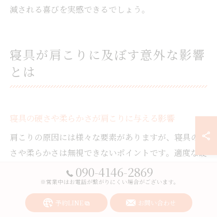
減される喜びを実感できるでしょう。
寝具が肩こりに及ぼす意外な影響
とは
寝具の硬さや柔らかさが肩こりに与える影響
肩こりの原因には様々な要素がありますが、寝具の硬
さや柔らかさは無視できないポイントです。適度な硬
さの寝具は身体をしっかり支え、寝ている間に肩や
090-4146-2869
首へ余計な負担をかけにくくします。逆に、柔らかす
※営業中はお電話が繋がりにくい場合がございます。
ぎる寝具は体が沈み込みやすく、肩や首の筋肉に負担
予約LINE
お問い合わせ
が集中しやすくなります。