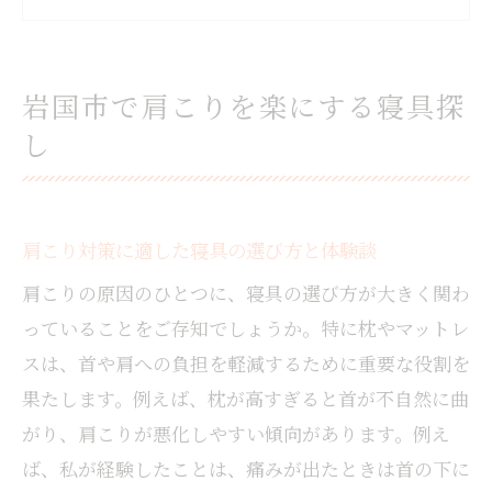
肩こりが和らぐ寝具選びの失敗しないコツ
岩国市で評判の肩こり対策寝具を試すメリ
ット
岩国市で肩こりを楽にする寝具探
寝具体験サービス活用で肩こり軽減を目指
し
すコツ
肩こり改善に最適な寝具のポイント
肩こりを和らげる寝具選びの基準を徹底解
肩こり対策に適した寝具の選び方と体験談
説
肩こりの原因のひとつに、寝具の選び方が大きく関わ
肩こりにおすすめの枕と敷布団の選び方の
秘訣
っていることをご存知でしょうか。特に枕やマットレ
スは、首や肩への負担を軽減するために重要な役割を
肩こりが楽になる寝具素材とサイズのポイ
ント
果たします。例えば、枕が高すぎると首が不自然に曲
がり、肩こりが悪化しやすい傾向があります。例え
寝具の高さや硬さが肩こりに与える影響と
は
ば、私が経験したことは、痛みが出たときは首の下に