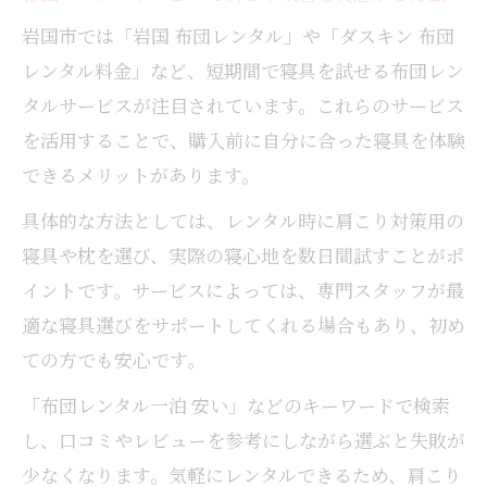
肩こりが快眠に与える影響を正しく理解す
岩国市では「岩国 布団レンタル」や「ダスキン 布団
る
レンタル料金」など、短期間で寝具を試せる布団レン
寝具の工夫で肩こりと睡眠の質を同時に向
タルサービスが注目されています。これらのサービス
上
を活用することで、購入前に自分に合った寝具を体験
肩こり対策を意識した快眠環境の整え方
できるメリットがあります。
肩こりを意識した寝具選びで睡眠の質を高
具体的な方法としては、レンタル時に肩こり対策用の
める
寝具や枕を選び、実際の寝心地を数日間試すことがポ
寝具が肩こりに及ぼす意外な影響とは
イントです。サービスによっては、専門スタッフが最
寝具の硬さや柔らかさが肩こりに与える影
適な寝具選びをサポートしてくれる場合もあり、初め
響
ての方でも安心です。
肩こり悪化を防ぐための寝具選びの盲点
「布団レンタル一泊 安い」などのキーワードで検索
肩こりを招く間違った寝具使用法に注意
し、口コミやレビューを参考にしながら選ぶと失敗が
寝具のメンテナンスが肩こり予防に役立つ
少なくなります。気軽にレンタルできるため、肩こり
理由