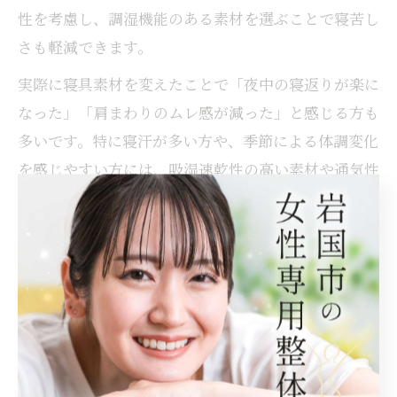
性を考慮し、調湿機能のある素材を選ぶことで寝苦し
さも軽減できます。
実際に寝具素材を変えたことで「夜中の寝返りが楽に
なった」「肩まわりのムレ感が減った」と感じる方も
多いです。特に寝汗が多い方や、季節による体調変化
を感じやすい方には、吸湿速乾性の高い素材や通気性
の良い寝具が適しています。素材・サイズの見直しで
肩こり改善を目指しましょう。
寝具の高さや硬さが肩こりに与える影響とは
寝具の「高さ」「硬さ」は肩こりの原因や悪化に直結
します。枕が高すぎると首が不自然に曲がり、肩や首
の筋肉が緊張しやすくなります。一方、低すぎる場合