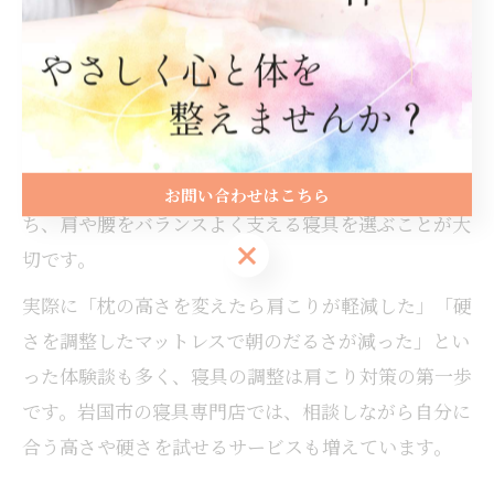
も首や肩へのサポートが不足し、寝ている間に肩こり
が悪化することがあります。
敷布団やマットレスの硬さも重要です。柔らかすぎる
と体が沈み込み、肩が圧迫されやすくなります。逆に
硬すぎると寝返りが打ちにくくなり、肩や背中の筋肉
に余計な負担がかかります。適度な硬さと反発力を持
お問い合わせはこちら
ち、肩や腰をバランスよく支える寝具を選ぶことが大
お問い合わせはこちら
切です。
実際に「枕の高さを変えたら肩こりが軽減した」「硬
さを調整したマットレスで朝のだるさが減った」とい
った体験談も多く、寝具の調整は肩こり対策の第一歩
です。岩国市の寝具専門店では、相談しながら自分に
合う高さや硬さを試せるサービスも増えています。