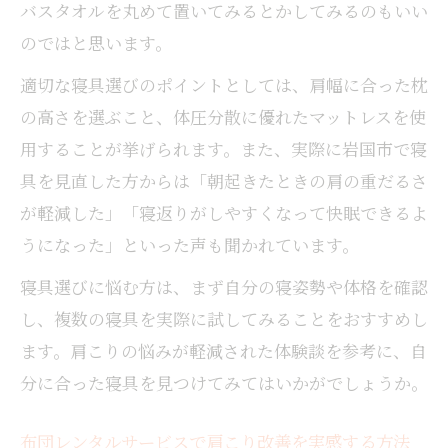
バスタオルを丸めて置いてみるとかしてみるのもいい
専門家が教える肩こりに強い寝具の特徴ま
とめ
のではと思います。
朝の不快感は寝具選びで変わる理由
適切な寝具選びのポイントとしては、肩幅に合った枕
肩こりと朝の目覚めの関係を徹底解説
の高さを選ぶこと、体圧分散に優れたマットレスを使
寝具の種類が肩こりと体調に与える効果と
用することが挙げられます。また、実際に岩国市で寝
は
具を見直した方からは「朝起きたときの肩の重だるさ
肩こり解消には寝具の見直しが重要な理由
が軽減した」「寝返りがしやすくなって快眠できるよ
快適な寝具が肩こり軽減と朝の爽快感に直
うになった」といった声も聞かれています。
結
寝具選びに悩む方は、まず自分の寝姿勢や体格を確認
肩こり対策で朝の不快感をスッキリ改善す
し、複数の寝具を実際に試してみることをおすすめし
る方法
ます。肩こりの悩みが軽減された体験談を参考に、自
快眠を求めるなら肩こり対策も重要
分に合った寝具を見つけてみてはいかがでしょうか。
肩こり軽減と快眠に効く寝具の選び方ガイ
ド
布団レンタルサービスで肩こり改善を実感する方法