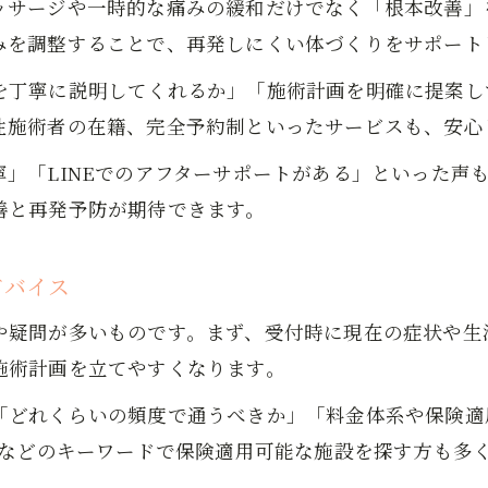
ッサージや一時的な痛みの緩和だけでなく「根本改善」
腰痛を悪化させないための座り方と工夫
みを調整することで、再発しにくい体づくりをサポート
腰痛改善に役立つ岩国市整体のアドバイス
を丁寧に説明してくれるか」「施術計画を明確に提案し
腰痛を根本解決するための施術方法と流れ
性施術者の在籍、完全予約制といったサービスも、安心
腰痛改善で注目される整体の施術ステップ
」「LINEでのアフターサポートがある」といった声
岩国市整体院の腰痛施術の流れを徹底解説
善と再発予防が期待できます。
腰痛の根本原因にアプローチする施術法とは
腰痛改善のためのオーダーメイド施術の効果
ドバイス
整体・整骨院で体感できる腰痛根本ケア体験
お問い合わせはこちら
お問い合わせはこちら
通院頻度や回数の目安を知り安心して改善へ
や疑問が多いものです。まず、受付時に現在の症状や生
腰痛改善に必要な整体通院頻度と目安
施術計画を立てやすくなります。
腰痛の症状別に異なる通院回数の考え方
「どれくらいの頻度で通うべきか」「料金体系や保険適
岩国市整体で推奨される腰痛改善プラン
」などのキーワードで保険適用可能な施設を探す方も多
腰痛を根本から改善するための継続通院法