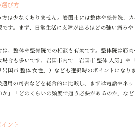
腰痛改善に整体と整骨院どちらが合うか見極め方
の選び方
腰痛に保険が使える整骨院の特徴と注意点
う方は少なくありません。岩国市には整体や整骨院、カ
女性に向けた腰痛ケアの整体・整骨院選び
要です。まず、日常生活に支障が出るほどの強い痛みや
山口県岩国市で受けられる女性向け腰痛改善法
女性専用の腰痛整体が岩国市で選ばれる理由
合は、整体や整骨院での相談も有効です。整体院は筋肉
女性施術者による腰痛ケアの安心ポイント
場合も多いです。岩国市内で「岩国市 整体 人気」や
岩国市の腰痛整体で人気のソフト施術の魅力
岩国市 整体 女性」）なども選択時のポイントになり
女性の腰痛に特化した整体の施術事例を紹介
険適用の可否などを総合的に比較し、まずは電話やネッ
腰痛が不安な方へ岩国市で選ぶ女性向け整体
のか」「どのくらいの頻度で通う必要があるのか」など
無理のない腰痛予防に役立つ生活習慣の工夫
腰痛予防に取り入れたい姿勢改善のコツ
腰痛を防ぐための日々のセルフケア方法
ポイント
整体と連携した腰痛予防の生活習慣が大切