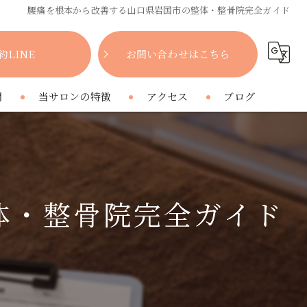
腰痛を根本から改善する山口県岩国市の整体・整骨院完全ガイド
約LINE
お問い合わせはこちら
問
当サロンの特徴
アクセス
ブログ
女性
コラム
肩こり
体・整骨院完全ガイド
腰痛
疲れ
プライベートサロン