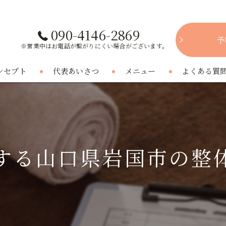
090-4146-2869
予
※営業中はお電話が繋がりにくい場合がございます。
ンセプト
代表あいさつ
メニュー
よくある質
する山口県岩国市の整