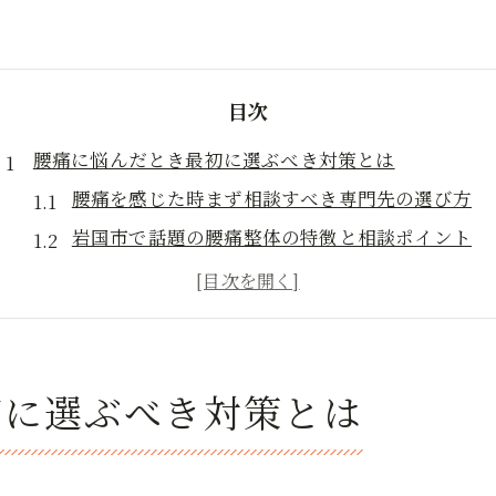
目次
腰痛に悩んだとき最初に選ぶべき対策とは
腰痛を感じた時まず相談すべき専門先の選び方
岩国市で話題の腰痛整体の特徴と相談ポイント
腰痛対策で迷わないための初回受診アドバイス
腰痛を放置しないための早期ケアの重要性
腰痛改善を目指す岩国市の整体人気傾向とは
整体と整骨院で異なる腰痛ケアの特徴
初に選ぶべき対策とは
腰痛対策で整体と整骨院を比較するポイント
岩国市で受けられる整体・整骨院の腰痛施術法