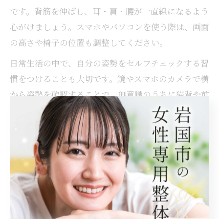
です。背筋を伸ばし、耳・肩・腰が一直線になるよう
心がけましょう。スマホやパソコンを使う際は、画面
の高さや椅子の位置も調整してください。
日常生活の中で、自分の姿勢をセルフチェックする習
慣をつけることも大切です。鏡やスマホのカメラで横
から姿勢を確認することで、無意識のうちに猫背や前
傾姿勢になっていないかチェックできます。
正しい姿勢を保つことで、肩や首への負担が軽減さ
れ、肩こりの予防につながります。もしセルフケアで
なかなか改善しない場合は、岩国市内の整体やマッサ
ージ、整骨院の専門家に相談するのも一つの方法で
す。