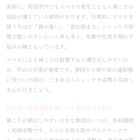
岩国市で注目の肩こりケアが話題に
実際に、岩国市内でもスマホの普及とともに肩こりの
岩国市で人気の肩こりケアの特徴と選び方
相談が増えている傾向があります。日常的にスマホを
女性向けの肩こりケアが岩国市で注目され
使う方ほど「肩が重い」「首が固まる」といった不快
る理由
感を感じやすいという声も多く、年齢や性別を問わず
肩こり専門のケアサービスの最新トレンド
悩みの種となっています。
口コミで話題の肩こりケア体験談をチェッ
スマホによる肩こりは放置すると慢性化しやすいた
ク
め、早めの対策が重要です。普段から肩や首の違和感
肩こり改善をサポートする店舗の選び方ガ
に気づいた時は、こまめなストレッチや姿勢の見直し
イド
を心がけましょう。
女性のための肩こり解消ポイントを紹介
女性が悩みやすい肩こりの特徴を徹底解説
長時間の前傾姿勢が肩こりを悪化させる理由
肩こり解消に役立つ女性専用セルフケア法
肩こりが悪化しやすい大きな要因の一つが、長時間続
女性の体質に合った肩こり対策のヒント集
く前傾姿勢です。スマホを見る際やデスクワークで
肩こりが気になる女性におすすめの習慣