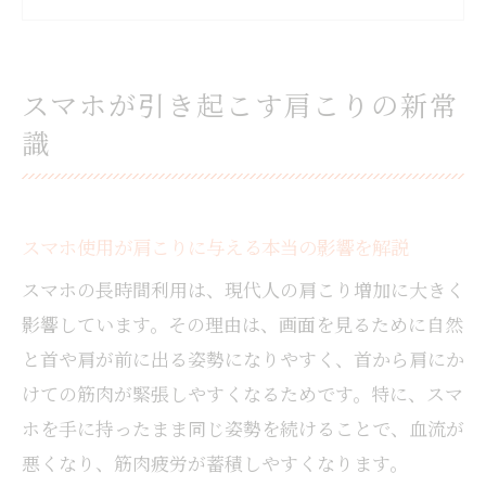
由
岩国市で増加中のスマホ肩こりの特徴とは
肩こり悪化を防ぐスマホの使い方のポイン
スマホが引き起こす肩こりの新常
ト
識
スマホ首が原因の肩こりとその見分け方
肩こり対策に役立つセルフケア法とは
自宅でできる肩こりセルフケアの基本を紹
スマホ使用が肩こりに与える本当の影響を解説
介
スマホの長時間利用は、現代人の肩こり増加に大きく
肩こり緩和に役立つ簡単ストレッチのコツ
影響しています。その理由は、画面を見るために自然
スマホ利用時に意識したいセルフケア習慣
と首や肩が前に出る姿勢になりやすく、首から肩にか
肩こり対策のため毎日続けたいセルフケア
けての筋肉が緊張しやすくなるためです。特に、スマ
術
ホを手に持ったまま同じ姿勢を続けることで、血流が
肩こりを予防する正しい姿勢とセルフチェ
悪くなり、筋肉疲労が蓄積しやすくなります。
ック