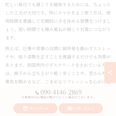
忙しい毎日でも肩こりを緩和するためには、ちょっと
した工夫が大切です。特にスマホをよく使う方は、使
用時間を意識して定期的に手を休める習慣をつけまし
ょう。短い時間でも積み重ねが肩こり対策につながり
ます。
例えば、仕事や家事の合間に肩甲骨を動かすストレッ
チや、座り姿勢を正すことを意識するだけでも効果が
あります。岩国市内でデスクワークをされている方
は、椅子から立ち上がり軽く歩くことや、窓から外の
景色を眺めるなど、こまめなリフレッシュを心がけま
しょう。
090-4146-2869
※営業中はお電話が繋がりにくい場合がございます。
「時間がない」と感じやすいですが、1分間の肩回し
や呼吸法でも十分です。継続することで肩こりの悪化
予約LINE
お問い合わせ