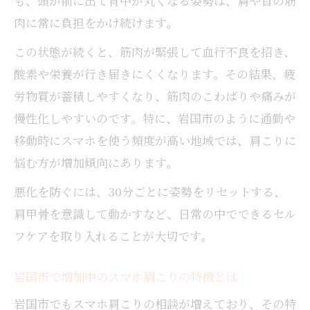
も、頭が前に出て背中が丸くなる姿勢は、肩や首の筋
ホルモンバランスと肩こりの関係性とは
肉に常に負担をかけ続けます。
肩こりが辛い日に試したい過ごし方
この状態が続くと、筋肉が緊張して血行不良を招き、
肩こりが辛いときに心掛けたいリラックス
酸素や栄養が行き届きにくくなります。その結果、疲
法
労物質が蓄積しやすくなり、筋肉のこわばりや痛みが
忙しい日でもできる肩こり緩和の過ごし方
慢性化しやすいのです。特に、岩国市のように通勤や
肩こり時におすすめのセルフケアタイム割
移動時にスマホを使う頻度が高い地域では、肩こりに
り
悩む方が増加傾向にあります。
肩こりによる不調を和らげる日常の工夫
悪化を防ぐには、30分ごとに姿勢をリセットする、
肩こりがひどい時の対処と休息の取り方
肩甲骨を意識して動かすなど、日常の中でできるセル
スマホ使用時に注意すべき姿勢の秘密
フケアを取り入れることが大切です。
肩こり予防に効果的なスマホ姿勢の基本
首や肩に負担をかけないスマホ操作の工夫
岩国市で増加中のスマホ肩こりの特徴とは
肩こりを悪化させるNG姿勢を知って予防
岩国市でもスマホ肩こりの相談が増えており、その特