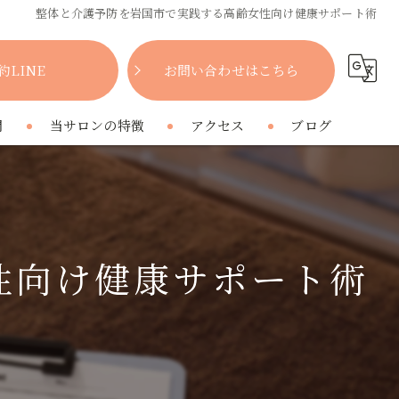
整体と介護予防を岩国市で実践する高齢女性向け健康サポート術
約LINE
お問い合わせはこちら
問
当サロンの特徴
アクセス
ブログ
女性
コラム
肩こり
性向け健康サポート術
腰痛
疲れ
プライベートサロン