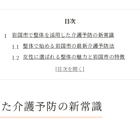
目次
岩国市で整体を活用した介護予防の新常識
整体で始める岩国市の最新介護予防法
女性に選ばれる整体の魅力と岩国市の特徴
岩国市の整体で人気が高まる健康管理術
腰痛予防に整体を活かす岩国市の取り組み
整体とマッサージで介護予防を実現する方法
女性のための岩国整体と健康維持のコツ
した介護予防の新常識
女性向け整体で無理なく健康を維持する秘訣
岩国市の整体が高齢女性に支持される理由
整体と骨盤矯正で女性の体を整える方法