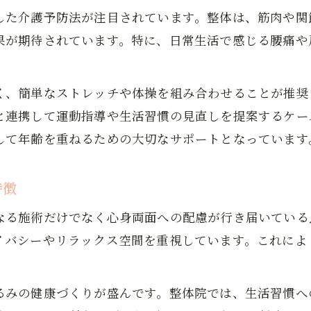
整体で女性特有の悩みをケアする実践法
した介護予防法が注目されています。整体は、筋肉や関
整体やマッサージで日常の疲れを癒す工夫
果が期待されています。特に、日常生活で感じる腰痛や
整体と運動で叶える自立した毎日
整体と運動習慣で自立した生活を目指す方法
く、簡単なストレッチや体操を組み合わせることが推奨
岩国市で整体を活用した転倒予防のポイント
と連携して運動指導や生活習慣の見直しを提案するケー
腰痛に整体と運動の両面アプローチが効果的
して年齢を重ねるための大切なサポートとなっています
整体と骨盤矯正で安定した歩行をサポート
自宅でできる整体的ストレッチ実践例
特徴
はつらつ体操を取り入れた痛み予防法
なる施術だけでなく心身両面への配慮が行き届いている
整体と連携したはつらつ体操の効果とは
イバシーやリラックス空間を重視しています。これによ
毎日続ける整体的体操で痛みを予防するコツ
高齢女性におすすめの整体式ストレッチ法
るみの健康づくりが盛んです。整体院では、生活習慣へ
はつらつ体操で腰痛予防と整体の相乗効果