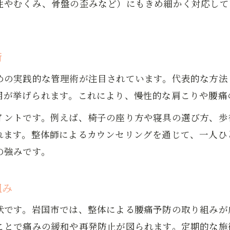
性やむくみ、骨盤の歪みなど）にもきめ細かく対応して
整体と体操で無理なく健康をキープする方法
。
腰痛や肩こり改善に整体をどう活かすか
整体で腰痛や肩こりを根本から改善するコツ
術
岩国市の整体で女性が実感する体の変化
めの実践的な管理術が注目されています。代表的な方法
整体と保険を活用した賢いケアの進め方
用が挙げられます。これにより、慢性的な肩こりや腰痛
腰痛整体とマッサージで快適な毎日へ
イントです。例えば、椅子の座り方や寝具の選び方、歩
整体とセルフケアで肩こり予防を徹底する方法
れます。整体師によるカウンセリングを通じて、一人ひ
骨盤矯正やはりきゅうも介護予防の味方
お問い合わせはこちら
お問い合わせはこちら
の強みです。
骨盤矯正と整体で姿勢を整える健康習慣
整体と岩国市はりきゅう券の賢い使い方
組み
女性の介護予防に整体とはりきゅうを活用
骨盤矯正と整体で体の歪みを改善する効果
状です。岩国市では、整体による腰痛予防の取り組みが
ことで痛みの緩和や再発防止が図られます。定期的な施
整体と保険制度を上手に利用するポイント