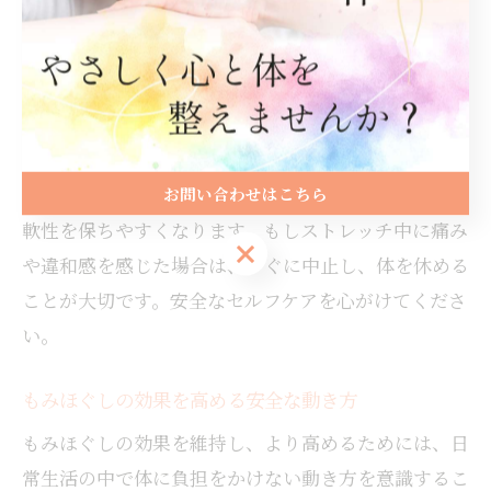
ストレッチは呼吸を止めず、無理のない範囲でゆっく
りと行うことがポイントです。岩国市内の整体院や接
骨院でも、施術後におすすめのストレッチ方法を指導
してもらえる場合があります。自宅で行う際は、肩や
腰に過度な負担をかけないよう注意しましょう。
ストレッチは毎日数分でも継続することで、筋膜の柔
お問い合わせはこちら
軟性を保ちやすくなります。もしストレッチ中に痛み
お問い合わせはこちら
や違和感を感じた場合は、すぐに中止し、体を休める
ことが大切です。安全なセルフケアを心がけてくださ
い。
もみほぐしの効果を高める安全な動き方
もみほぐしの効果を維持し、より高めるためには、日
常生活の中で体に負担をかけない動き方を意識するこ