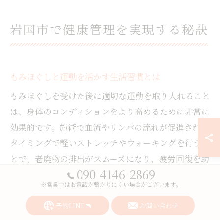
岩国市で健康管理を実現する秘訣
もみほぐしと運動を活かす生活習慣とは
もみほぐしを受けた後に適切な運動を取り入れること
は、身体のコンディションをより高めるために非常に
効果的です。施術で血流やリンパの流れが促進された
タイミングで軽いストレッチやウォーキングを行うこ
とで、老廃物の排出がスムーズになり、疲労回復を助
090-4146-2869
けます。
※営業中はお電話が繋がりにくい場合がございます。
特に、日常生活の中で肩こりや腰の重さを感じやすい
予約LINE
お問い合わせ
方は、もみほぐし後のリラックス状態を活かして、無