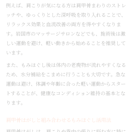
例えば、肩こりが気になる方は肩甲骨まわりのストレ
酸素カプセル後のもみほぐし相乗効果とは
ッチや、ゆっくりとした深呼吸を取り入れることで、
もみほぐし後のセルフストレッチポイント
リラックス効果と血流改善の両方を得やすくなりま
身体を整えた後の適切なストレッチ法
す。岩国市のマッサージサロンなどでも、施術後は激
もみほぐし後のストレッチで疲労回復を促
しい運動を避け、軽い動きから始めることを推奨して
進
います。
筋膜リリースとストレッチの組み合わせ方
また、もみほぐし後は体内の老廃物が流れやすくなる
肩甲骨周りの柔軟性を高める運動ポイント
ため、水分補給をこまめに行うことも大切です。急な
もみほぐしとストレッチ両立のメリット解
運動は避け、体調や年齢に合った軽い運動からスター
説
トすることが、健康なコンディション維持の基本とな
施術後に安全なストレッチを行うコツ
ります。
岩国市で健康管理を実現する秘訣
もみほぐしと運動を活かす生活習慣とは
肩甲骨はがしと組み合わせるもみほぐし活用法
岩国市のおすすめ運動法とリラクゼーショ
肩甲骨はがしは、肩こりや背中の張りに悩む方に特に