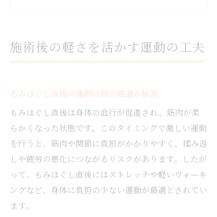
筋膜リリース後の身体でおすすめの運動例
酸素カプセル利用後のもみほぐし運動の効
果
施術後の軽さを活かす運動の工夫
もみほぐしで得た軽さを維持するポイント
もみほぐし後におすすめの動きと注意点
もみほぐし後に適したウォーキングのコツ
もみほぐし直後の運動は何が最適か解説
マッサージ直後は激しい運動を避ける理由
もみほぐし直後は身体の血行が促進され、筋肉が柔
施術後に感じる揉み返し対策のポイント
らかくなった状態です。このタイミングで激しい運動
筋膜リリース後のストレッチで負担を軽減
を行うと、筋肉や関節に負担がかかりやすく、揉み返
もみほぐしの効果を高める安全な動き方
しや疲労の悪化につながるリスクがあります。したが
コンディション維持に役立つ運動術紹介
って、もみほぐし直後にはストレッチや軽いウォーキ
もみほぐし効果持続に効果的な日常運動
ングなど、身体に負担の少ない運動が最適とされてい
肩甲骨はがしと連動したセルフケア方法
ます。
筋膜リリースを取り入れた運動の進め方