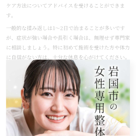
ケア方法についてアドバイスを受けることができま
す。
一般的な揉み返しは1～2日で治まることが多いです
が、症状が強い場合や長引く場合は、無理せず専門家
に相談しましょう。特に初めて施術を受けた方や体力
に自信がない方は、十分な休息を心がけてください。
筋膜リリース後のストレッチで負担を軽減
筋膜リリースを受けた後は、筋肉や筋膜がほぐれた状
態になっているため、適度なストレッチを行うことで
柔軟性の向上や再発予防につながります。特に肩甲骨
や腰回りのストレッチは、もみほぐしの効果を持続さ
せるうえで有効です。