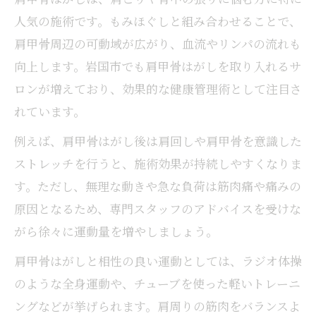
ン
人気の施術です。もみほぐしと組み合わせることで、
肩甲骨はがしを取り入れたケアのすすめ
肩甲骨周辺の可動域が広がり、血流やリンパの流れも
筋膜リリース後のセルフ管理ポイント紹介
向上します。岩国市でも肩甲骨はがしを取り入れるサ
もみほぐし施術後の健康維持の工夫を解説
ロンが増えており、効果的な健康管理術として注目さ
運動を通じてもみほぐし効果を高める方法
れています。
もみほぐし後の運動で血流促進を図る秘訣
例えば、肩甲骨はがし後は肩回しや肩甲骨を意識した
筋膜リリース効果を長持ちさせる運動法
ストレッチを行うと、施術効果が持続しやすくなりま
肩甲骨はがしと運動の相乗効果に注目
す。ただし、無理な動きや急な負荷は筋肉痛や痛みの
日常生活で実践できる簡単な運動術
原因となるため、専門スタッフのアドバイスを受けな
もみほぐし後の身体ケアで疲労を防ぐ工夫
がら徐々に運動量を増やしましょう。
肩甲骨はがしと相性の良い運動としては、ラジオ体操
のような全身運動や、チューブを使った軽いトレーニ
ングなどが挙げられます。肩周りの筋肉をバランスよ