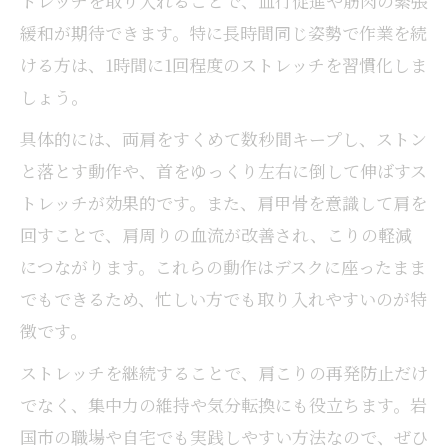
トレッチを取り入れることで、血行促進や筋肉の緊張
肩こりを和らげる定期的なメンテナンス習
緩和が期待できます。特に長時間同じ姿勢で作業を続
慣
ける方は、1時間に1回程度のストレッチを習慣化しま
女性に人気の肩こりケアサービスの選び方
しょう。
肩こりの根本改善を目指すサロン活用術
具体的には、両肩をすくめて数秒間キープし、ストン
仕事や家事に負けない肩こり防止ポイント
と落とす動作や、首をゆっくり左右に倒して伸ばすス
肩こりを防ぐための家事中の工夫を紹介
トレッチが効果的です。また、肩甲骨を意識して肩を
仕事中に肩こりを溜めない姿勢維持のコツ
回すことで、肩周りの血流が改善され、こりの軽減
肩こり予防に役立つ休憩と動作の取り方
につながります。これらの動作はデスクに座ったまま
忙しい女性のための肩こり対策スケジュー
でもできるため、忙しい方でも取り入れやすいのが特
ル
徴です。
家事や育児中でも実践できる肩こり対策
ストレッチを継続することで、肩こりの再発防止だけ
でなく、集中力の維持や気分転換にも役立ちます。岩
国市の職場や自宅でも実践しやすい方法なので、ぜひ