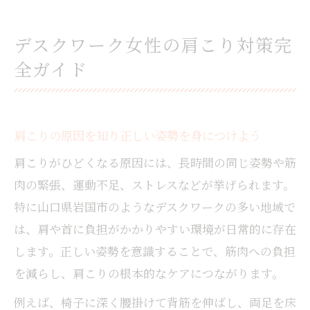
肩こりを軽減するデスク環境の整え方
女性に多い肩こりとホルモンバランスの関
デスクワーク女性の肩こり対策完
係
全ガイド
肩こりを悪化させない日常の動作ポイント
慢性肩こりがひどい時に見直したい習慣
肩こり悪化を招く生活習慣を見直すコツ
肩こりの原因を知り正しい姿勢を身につけよう
毎日の姿勢が肩こりの慢性化を左右する理
肩こりがひどくなる原因には、長時間の同じ姿勢や筋
由
肉の緊張、運動不足、ストレスなどが挙げられます。
睡眠と肩こりの関係性を意識した改善方法
特に山口県岩国市のようなデスクワークの多い地域で
慢性肩こりを防ぐ食生活と水分補給の工夫
は、肩や首に負担がかかりやすい環境が日常的に存在
肩こりが辛い時のリラックス法とは
します。正しい姿勢を意識することで、筋肉への負担
肩や首の疲れを癒す新しいケア習慣
を減らし、肩こりの根本的なケアにつながります。
肩こり改善に効果的なセルフマッサージ法
例えば、椅子に深く腰掛けて背筋を伸ばし、両足を床
首の凝りも和らぐストレッチの取り入れ方