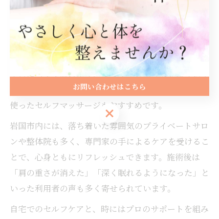
肩こりが辛い時のリラックス法とは
肩こりがひどい時は、無理に動かすよりもリラックス
して筋肉を緩めることが大切です。温かいタオルを肩
や首に当てて温めたり、ゆっくりと深呼吸を繰り返す
お問い合わせはこちら
だけでも、緊張が和らぎます。また、アロマオイルを
使ったセルフマッサージもおすすめです。
お問い合わせはこちら
岩国市内には、落ち着いた雰囲気のプライベートサロ
ンや整体院も多く、専門家の手によるケアを受けるこ
とで、心身ともにリフレッシュできます。施術後は
「肩の重さが消えた」「深く眠れるようになった」と
いった利用者の声も多く寄せられています。
自宅でのセルフケアと、時にはプロのサポートを組み