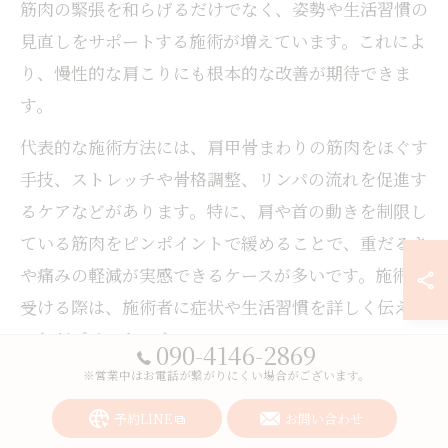
筋肉の緊張を和らげるだけでなく、姿勢や生活習慣の
見直しをサポートする施術が増えています。これによ
り、慢性的な肩こりにも根本的な改善が期待できま
す。
代表的な施術方法には、肩甲骨まわりの筋肉をほぐす
手技、ストレッチや骨格調整、リンパの流れを促進す
るケアなどがあります。特に、肩や首の動きを制限し
ている筋肉をピンポイントで緩めることで、重だるさ
や痛みの軽減が実感できるケースが多いです。施術を
受ける際は、施術者に症状や生活習慣を詳しく伝える
ことがポイントです。
090-4146-2869
※営業中はお電話が繋がりにくい場合がございます。
また、肩こり改善のためには一度の施術だけでなく、
継続的なケアが大切です。仕事や家事で同じ姿勢を続
予約LINE
お問い合わせ
ける方、慢性的な疲労を感じている方は、プロによる