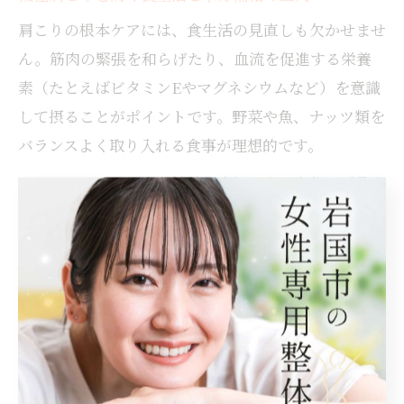
肩こりの根本ケアには、食生活の見直しも欠かせませ
ん。筋肉の緊張を和らげたり、血流を促進する栄養
素（たとえばビタミンEやマグネシウムなど）を意識
して摂ることがポイントです。野菜や魚、ナッツ類を
バランスよく取り入れる食事が理想的です。
さらに、こまめな水分補給も大切です。水分が不足す
ると血液がドロドロになり、筋肉への酸素や栄養が届
きにくくなります。特にデスクワークや外出時は、意
識的に水やお茶を飲む習慣をつけましょう。
岩国市の方々の中でも、食事や水分補給を見直した結
果、肩こりの頻度が減ったという声が多く聞かれま
す。食と水分のバランスを整えることで、内側から健
康的な肩こり対策が可能です。