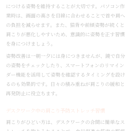
につける姿勢を維持することが大切です。パソコン作
肩こりケアに役立つ呼吸法のポイント
業時は、画面の高さを目線に合わせることで首や肩へ
日常生活で気軽にできる肩こり対策
の負担を減らせます。また、猫背や前傾姿勢が続くと
肩こりを癒すリラクゼーションの新習慣
肩こりが悪化しやすいため、意識的に姿勢を正す習慣
もし肩こりが悪化したら知っておきたい知識
を身につけましょう。
肩こりがひどい時に考えたい受診タイミン
姿勢改善は一朝一夕には身につきませんが、鏡で自分
グ
の姿勢をチェックしたり、スマートフォンのリマイン
危険な肩こりのサインを見極める方法
ダー機能を活用して姿勢を確認するタイミングを設け
肩こりが悪化する前にできるセルフケア
るのも効果的です。日々の積み重ねが肩こりの緩和と
肩こりと他の症状の関係を知る大切さ
再発防止に役立ちます。
肩こりで病院へ行くべきケースの判断基準
つらい肩こりを軽減する岩国市おすすめ法
デスクワーク中の肩こり予防ストレッチ習慣
肩こり改善に役立つ施術の特徴を解説
肩こりがひどい方は、デスクワークの合間に簡単なス
岩国市で受けられる肩こり専門ケアの魅力