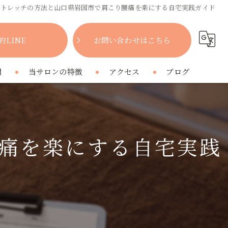
ストレッチの方法と山口県岩国市で肩こり腰痛を楽にする自宅実践ガイド
約LINE
お問い合わせはこちら
問
当サロンの特徴
アクセス
ブログ
女性
コラム
肩こり
痛を楽にする自宅実践
腰痛
疲れ
プライベートサロン