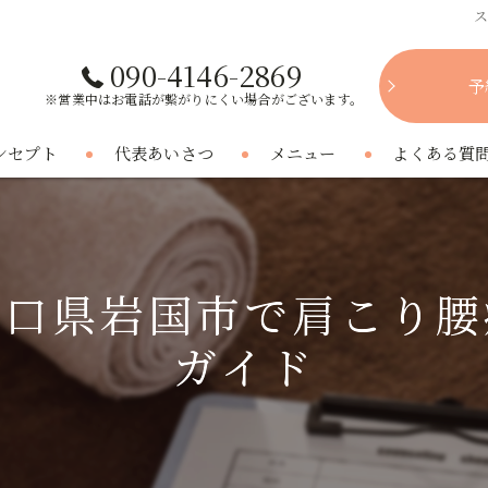
090-4146-2869
予
※営業中はお電話が繋がりにくい場合がございます。
ンセプト
代表あいさつ
メニュー
よくある質
山口県岩国市で肩こり腰
ガイド