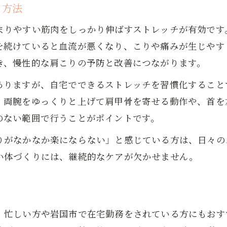
無理なく続けられるストレッチ習慣づくりの工夫
る方法
ストレッチで柔軟性を高めるための具体的ステッ
まりやすい筋肉をしっかり伸ばすストレッチが有効です
日常の動作にストレッチを取り入れるコツとは
を続けていると血流が悪くなり、こりや痛みが生じやす
筋膜リリースに効く簡単ストレッチ法
き、慢性的な肩こりの予防と改善につながります。
筋膜リリースを意識したストレッチの基礎知識
ありますが、自宅でできるストレッチを習慣化すること
ストレッチで筋膜の柔軟性を高める実践法
、両腕をゆっくりと上げて肩甲骨を寄せる動作や、首を
自宅で筋膜リリースを体感するストレッチ手順
のない範囲で行うことがポイントです。
筋膜リリースとストレッチの効果的な組み合わせ
りがなかなか楽にならない」と感じている方は、日々の
ストレッチで筋膜のコリや張りを和らげる方法
い体づくりには、継続的なケアが欠かせません。
日常の不調には柔軟性向上ストレッチ
ストレッチで日常のこわばりや痛みを和らげる
柔軟性向上がもたらす体調改善のメリット
、忙しい方や岩国市で在宅勤務をされている方にもおす
ストレッチを使った不調対策の具体例を紹介