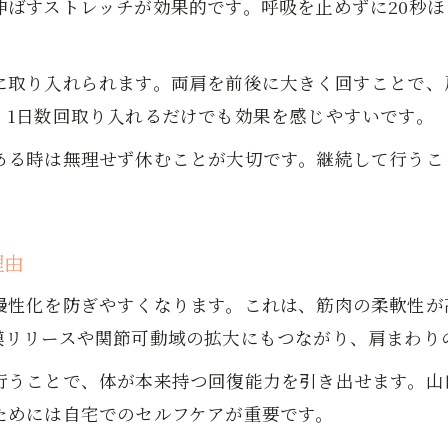
伸ばすストレッチが効果的です。呼吸を止めずに20秒
毎日のストレッチで体のバランスを整える方法
不調を感じた時に役立つストレッチ実践法
に取り入れられます。両肩を前後に大きく回すことで、
肩や腰の緊張をほぐす実践的な方法
、1日数回取り入れるだけでも効果を感じやすいです。
肩や腰の緊張をストレッチで緩めるコツ
ある時は無理せず休むことが大切です。継続して行うこ
日々のストレッチが腰痛予防に役立つ理由
ストレッチと自宅マッサージの併用効果
ストレッチで筋肉のこわばりを改善する方法
理由
肩と腰のストレッチ実践例で柔らかさを実感
お問い合わせはこちら
お問い合わせはこちら
毎日のセルフケアで体の軽さを実感
慢性化を防ぎやすくなります。これは、筋肉の柔軟性が
ストレッチを活用した毎日のセルフケア法
膜リリースや関節可動域の拡大にもつながり、肩まわり
日常生活に取り入れるストレッチのタイミング
行うことで、体が本来持つ回復能力を引き出せます。山
ストレッチで体が軽くなった実感を得る方法
ためには自宅でのセルフケアが重要です。
セルフケアとして続けやすいストレッチ紹介