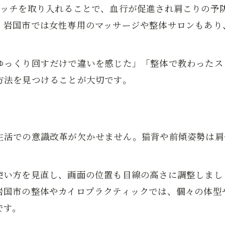
レッチを取り入れることで、血行が促進され肩こりの予
岩国で評判の筋膜リリース体験の魅力
。岩国市では女性専用のマッサージや整体サロンもあり
カイロプラクティックによる肩こり対策
肩こり改善に役立つ毎日のセルフケアポイント
肩こりに効くストレッチと正しい実践法
ゆっくり回すだけで違いを感じた」「整体で教わったス
方法を見つけることが大切です。
デスクワーク女性のための肩こり予防法
肩こり軽減へ筋膜リリースを取り入れる方法
肩こりを和らげる入浴と呼吸法のコツ
肩こり対策のための姿勢改善トレーニング
生活での意識改革が欠かせません。猫背や前傾姿勢は肩
お問い合わせはこちら
お問い合わせはこちら
生活習慣の見直しで肩こりを予防するコツ
肩こり予防には習慣化が大切な理由
使い方を見直し、画面の位置も目線の高さに調整しまし
肩こり対策に効果的な生活リズムの作り方
岩国市の整体やカイロプラクティックでは、個々の体型
肩こりを防ぐ食事と睡眠の工夫
です。
肩こりの一番効く予防法と注意点