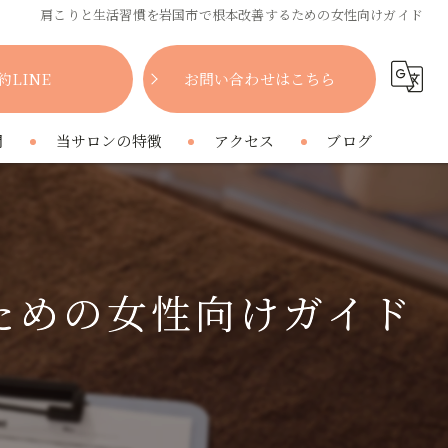
肩こりと生活習慣を岩国市で根本改善するための女性向けガイド
約LINE
お問い合わせはこちら
問
当サロンの特徴
アクセス
ブログ
女性
コラム
肩こり
ための女性向けガイド
腰痛
疲れ
プライベートサロン