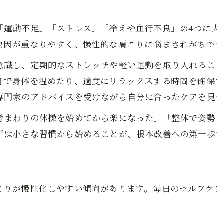
肩甲骨はがしを活用した肩こり解消術
肩こりの根本改善に役立つ整骨院活用法
「運動不足」「ストレス」「冷えや血行不良」の4つに
鍼灸院で肩こりを和らげる最新ケア事情
要因が重なりやすく、慢性的な肩こりに悩まされがちで
慢性的な肩こりは生活習慣がカギとなる理由
意識し、定期的なストレッチや軽い運動を取り入れるこ
肩こりと生活習慣の深い関係性を解説
舟で身体を温めたり、適度にリラックスする時間を確保
慢性肩こりを招く悪い習慣の見分け方
専門家のアドバイスを受けながら自分に合ったケアを見
肩こり予防に必要な日常動作のポイント
骨まわりの体操を始めてから楽になった」「整体で姿勢
肩こり改善に食事と睡眠が重要な理由
ずは小さな習慣から始めることが、根本改善への第一歩
肩こりを悪化させる要因と対処のコツ
安心して通える岩国の肩こりケアの魅力
女性が安心できる岩国市整体院の特徴
こりが慢性化しやすい傾向があります。毎日のセルフケ
肩こり改善で注目の女性施術者在籍サロン
整体・整骨院選びで重視したいポイント