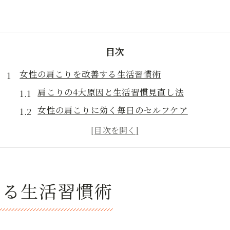
目次
女性の肩こりを改善する生活習慣術
肩こりの4大原因と生活習慣見直し法
女性の肩こりに効く毎日のセルフケア
肩こりを防ぐための姿勢と意識改革
肩こりがひどい時に避けたいNG行動
肩こり解消に役立つ睡眠とリラックス習慣
岩国で肩こり悩みを根本から見直す方法
する生活習慣術
肩こり改善に岩国の整体サロンを選ぶポイント
女性向け岩国市整体院の肩こりアプローチ