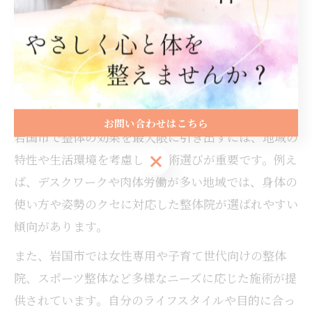
なった」「仕事中の不快感が減少した」といった具体
的な変化が挙げられています。こうした体験を積み重
ねることで、根本的な改善へとつなげることが可能で
す。
整体 効果を左右する岩国市ならではのポイント
お問い合わせはこちら
岩国市で整体の効果を最大限に引き出すには、地域の
お問い合わせはこちら
特性や生活環境を考慮した施術選びが重要です。例え
ば、デスクワークや肉体労働が多い地域では、身体の
使い方や姿勢のクセに対応した整体院が選ばれやすい
傾向があります。
また、岩国市では女性専用や子育て世代向けの整体
院、スポーツ整体など多様なニーズに応じた施術が提
供されています。自分のライフスタイルや目的に合っ