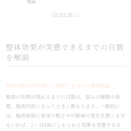
検証
岩国市で整体効果が現れるまでの平均的な
期間
整体施術の効果を実感するまでの流れと注
意点
整体効果が実感できるまでの日数
整体 効果が出る日数に影響する生活習慣と
を解説
は
女性が整体 効果を実感しやすいタイミング
の目安
整体効果は何日後から実感できるのか徹底検証
岩国市で整体を受けて変化を感じる瞬間
整体を受けてどんな瞬間に効果を感じるの
整体の効果が現れるまでの日数は、悩みの種類や体
か解説
質、施術内容によって大きく異なります。一般的に
岩国市の整体施術で女性に多い実感ポイン
は、施術直後に身体の軽さや可動域の変化を感じる方
ト
もいれば、2～3日後にじわじわと効果を実感する方