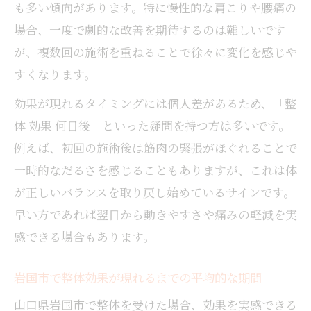
整体効果を感じる期間と身体の変化の特徴
も多い傾向があります。特に慢性的な肩こりや腰痛の
腰痛や肩こり改善に整体が役立つ瞬間に注
場合、一度で劇的な改善を期待するのは難しいです
目
が、複数回の施術を重ねることで徐々に変化を感じや
整体 効果を左右する岩国市ならではのポイ
すくなります。
ント
効果が現れるタイミングには個人差があるため、「整
整体の効能が現れるタイミングはいつ
体 効果 何日後」といった疑問を持つ方は多いです。
整体の効能は施術後何日目で現れやすいの
例えば、初回の施術後は筋肉の緊張がほぐれることで
か
一時的なだるさを感じることもありますが、これは体
岩国市の整体院で期待できる効果発現の目
が正しいバランスを取り戻し始めているサインです。
安
早い方であれば翌日から動きやすさや痛みの軽減を実
整体 効果の継続期間と実感しやすい時期
感できる場合もあります。
整体施術後の身体の回復サイクルと特徴
岩国市で整体効果が現れるまでの平均的な期間
女性が意識すべき整体 効果のタイミング解
説
山口県岩国市で整体を受けた場合、効果を実感できる