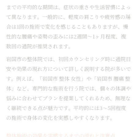
女性目線で見る整体利用のメリット集
までの平均的な期間は、症状の重さや生活習慣によっ
整体 効果で女性が得られる美容と健康の魅
て異なります。一般的に、軽度の肩こりや疲労感の場
力
合は1回の施術で変化を感じることもありますが、慢
岩国市の整体院が女性に選ばれる理由と特
性的な腰痛や姿勢の歪みには2週間～1ヶ月程度、複
徴
数回の通院が推奨されます。
整体施術で姿勢改善や小顔効果を目指す女
岩国市の整体院では、初回カウンセリング時に通院目
性へ
安や効果の現れ方について詳しく説明する院が多いで
整体 効果で生理痛や冷え性が楽になるポイ
す。例えば、「岩国市 整体 女性」や「岩国市 腰痛 整
ント
体」など、専門的な施術を行う院では、個々の体調や
女性向け整体の効能と実感のタイミングに
悩みに合わせてプランを提案してくれるため、無理な
ついて
く継続できる点が魅力です。平均的には3～5回程度
整体施術の効果を維持する秘訣とは
の施術で身体の変化を実感しやすくなります。
整体 効果を長持ちさせるための生活習慣の
工夫
整体施術の効果を実感するまでの流れと注意点