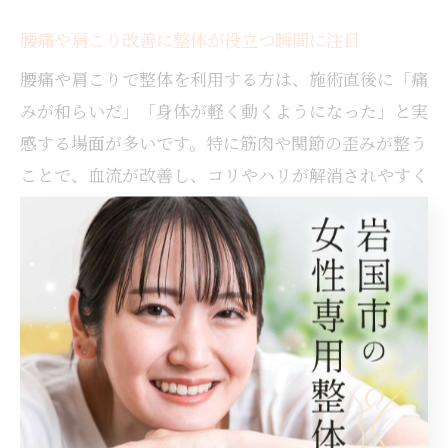
腰痛や肩こり改善に整体が役立つ瞬間に注目
腰痛や肩こりで整体を利用する方は、施術直後に「痛
みが和らいだ」「身体が軽く動くようになった」と実
感する場面が多いです。特に筋肉や関節の歪みが整う
ことで、血流が改善し、コリやハリが解消されやすく
なります。
一方、慢性的な腰痛や肩こりの場合は、日常の姿勢や
生活習慣も影響するため、1回の施術だけでなく複数
回の継続が重要です。岩国市の整体院では、施術後の
セルフケアや姿勢改善のアドバイスも提供されてお
り、再発防止や長期的な健康維持に役立ちます。
利用者の声として、「施術後数日間は痛みが出にくく