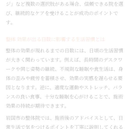
ジ」など複数の選択肢がある場合、信頼できる院を選
目安
び、継続的なケアを受けることが成功のポイントで
女性におすすめの腰痛・肩こり整体 効果体
す。
験談
整体 効果が出る日数に影響する生活習慣とは
整体の効果が現れるまでの日数には、日頃の生活習慣
が大きく関わっています。例えば、長時間のデスクワ
ークや同じ姿勢の継続、不規則な睡眠や食生活は、身
体の歪みや疲労を蓄積させ、効果の実感を遅らせる要
因となります。逆に、適度な運動やストレッチ、バラ
ンスの良い食事、十分な睡眠を心がけることで、施術
効果の持続が期待できます。
岩国市の整体院では、施術後のアドバイスとして、日
常生活で気をつけるポイントを丁寧に説明してくれる