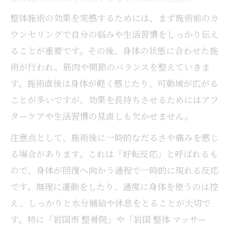
岩国市で整体 効果を持続させるサポート術
整体施術の効果を実感するためには、まず施術前のカ
整体施術後のアフターケアで効果を実感し
ウンセリングで自分の悩みや生活習慣をしっかり伝え
続ける
ることが重要です。その後、身体の状態に合わせた施
整体 効果を維持するためのセルフケアポイ
術が行われ、筋肉や関節のバランスを整えていきま
ント
す。施術直後は身体が軽く感じたり、可動域が広がる
女性が整体の効果を保つためにできること
ことが多いですが、効果を長持ちさせるためにはアフ
腰痛や肩こりに効く整体の真価を探る
ターケアや生活習慣の見直しも欠かせません。
整体 効果で腰痛や肩こりが改善する理由解
注意点として、施術後に一時的なだるさや痛みを感じ
説
る場合があります。これは「好転反応」と呼ばれるも
岩国市の整体院で受ける根本改善の施術と
ので、身体が回復へ向かう過程で一時的に現れる反応
は
です。無理に運動をしたり、過度に身体を使うのは控
慢性的な不調に整体 効果を実感するまでの
え、しっかりと水分補給や休息をとることが大切で
流れ
す。特に「岩国市 整骨院」や「岩国 整体 マッサー
整体施術で肩や腰が楽になるタイミングの