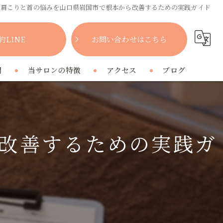
肩こりと首の悩みを山口県岩国市で根本から改善するための実践ガイド
約LINE
お問い合わせはこちら
問
当サロンの特徴
アクセス
ブログ
女性
コラム
肩こり
改善するための実践ガ
腰痛
疲れ
プライベートサロン