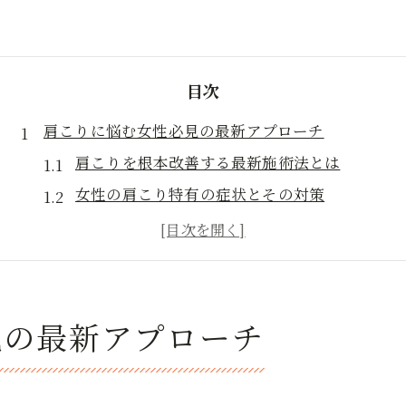
目次
肩こりに悩む女性必見の最新アプローチ
肩こりを根本改善する最新施術法とは
女性の肩こり特有の症状とその対策
肩こり緩和のための整体院選びのポイント
肩こりと首の連動性を見極めたケア方法
日常生活で肩こりが悪化する要因と対策
首の違和感と肩こりへ優しい整体法紹介
見の最新アプローチ
首と肩こりに効くやさしい整体手技の特徴
女性が安心できる首肩こり整体の選び方