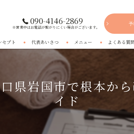
090-4146-2869
予
※営業中はお電話が繋がりにくい場合がございます。
ンセプト
代表あいさつ
メニュー
よくある質
山口県岩国市で根本から
イド