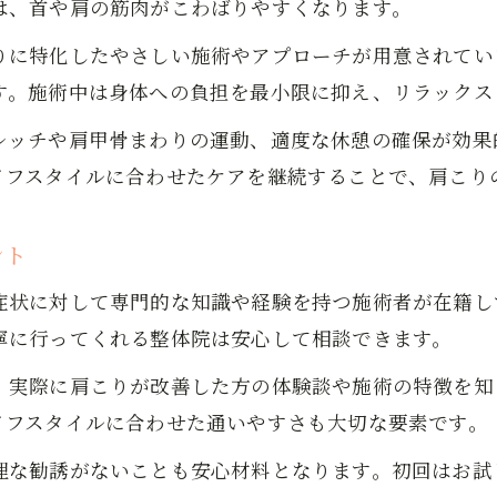
は、首や肩の筋肉がこわばりやすくなります。
肩こり首の悩みに効果的な施術体験談
りに特化したやさしい施術やアプローチが用意されてい
肩こりに強い整体院の選び方と注意点
す。施術中は身体への負担を最小限に抑え、リラックス
姿勢改善がもたらす肩こり軽減の理由
肩こりと姿勢の関係を徹底解説します
レッチや肩甲骨まわりの運動、適度な休憩の確保が効果
イフスタイルに合わせたケアを継続することで、肩こり
正しい姿勢が肩こり改善に与える効果
肩こり首の不調を招く悪い姿勢チェック
ント
肩こり軽減へ導く姿勢矯正ストレッチ法
肩こり予防のための日常姿勢アドバイス
症状に対して専門的な知識や経験を持つ施術者が在籍し
お問い合わせはこちら
お問い合わせはこちら
首こりから解放される生活習慣とは
寧に行ってくれる整体院は安心して相談できます。
首こりと肩こりの原因になる習慣を見直す
、実際に肩こりが改善した方の体験談や施術の特徴を知
肩こり首のための正しいデスクワーク姿勢
イフスタイルに合わせた通いやすさも大切な要素です。
首こり予防に役立つ毎日の生活リズムとは
理な勧誘がないことも安心材料となります。初回はお試
肩こり首の悩みを減らす睡眠環境の整え方