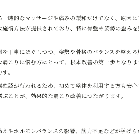
首こりを伴う肩こりの原因と対処法解説
痛みの少ない肩こり整体法のメリットとは
る一時的なマッサージや痛みの緩和だけでなく、原因に
肩こり・首の悩みに多い整体施術の流れ
な施術方法が提供されており、特に骨盤や姿勢の歪みを
日常の疲れ解消に役立つセルフケア術
肩こり予防に効く毎日のセルフケア方法
張を丁寧にほぐしつつ、姿勢や骨格のバランスを整える
簡単にできる肩こり解消ストレッチ紹介
な肩こりに悩む方にとって、根本改善の第一歩となりま
肩こりと首の疲れに効くリラックス習慣
です。
肩こり悪化を防ぐ生活リズムの工夫とは
態確認が行われるため、初めて整体を利用する方も安心
肩こり首の不調を防ぐ睡眠のポイント
選ぶことが、効果的な肩こり改善につながります。
山口県岩国市で話題の根本改善メソッド
肩こり改善に人気の整体メソッドの特徴
岩国市で受けられる肩こり根本ケアとは
冷えやホルモンバランスの影響、筋力不足などが挙げら
肩こりを再発させない施術技術の実際