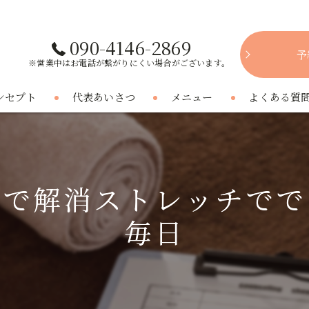
090-4146-2869
予
※営業中はお電話が繋がりにくい場合がございます。
ンセプト
代表あいさつ
メニュー
よくある質
市で解消ストレッチでで
毎日