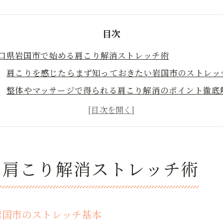
目次
口県岩国市で始める肩こり解消ストレッチ術
肩こりを感じたらまず知っておきたい岩国市のストレッ
整体やマッサージで得られる肩こり解消のポイント徹底
人気整体院がすすめる肩こりストレッチの選び方と実践
肩こり予防に役立つ自宅ストレッチのコツと注意点
スポーツ整体のプロが教える肩まわりケアの秘訣
こりをほぐす岩国市発ストレッチ習慣
る肩こり解消ストレッチ術
肩こり改善に効果的な岩国市オリジナルのストレッチ法
整体マッサージが提案する肩こり対策の新習慣に注目
女性向け肩こりストレッチでリラックスできる秘訣
岩国市のストレッチ基本