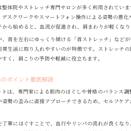
肩こり経験者が実感したおすすめストレッチ習慣
は整体院やストレッチ専門サロンが多く利用されていま
カイロプラクティックで肩こりをほぐす日常の工夫
、デスクワークやスマートフォン操作による姿勢の悪化
けやすい自宅ストレッチで肩こり対策
チから始めると、血流が促進され、肩まわりが軽くなり
肩こり解消へ導く続けやすい自宅ストレッチの工夫
や、首を左右にゆっくり傾ける「首ストレッチ」などが
岩国市の整体が伝授する毎日できる肩こりケア習慣
日常生活に取り入れやすいのが特徴です。ストレッチの
ストレッチ初心者でも安心の肩こり対策ポイント
やすく、肩こりの予防や軽減に役立ちます。
女性に人気の肩こりセルフケアの始め方を紹介
肩こりと腰痛を同時にケアできる自宅ストレッチ
消のポイント徹底解説
のつらさに悩むなら岩国市流のケアを
ットは、専門家による筋肉のほぐしや骨格のバランス調
肩こりがつらい方に岩国市流セルフケアを徹底解説
や姿勢の歪みに直接アプローチできるため、セルフケア
整体や整骨院で学ぶ肩こり対策のベストアドバイス
岩国市発のカイロプラクティック式肩こりケア術
を丁寧にほぐすことで、血行やリンパの流れが良くなり
肩こりや腰痛の原因から見直す日常生活のポイント