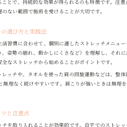
ることで、持続的な効果が得られるのも特徴です。注意
女性も実践したい肩こりセルフケアのコツ紹介
理のない範囲で施術を受けることが大切です。
適な毎日に導く肩こりストレッチの極意
肩こり改善へ快適生活を実現するストレッチの極意
チの選び方と実践法
整体・マッサージ活用で肩こり知らずの毎日へ
生活習慣に合わせて、個別に適したストレッチメニュー
肩こり予防に欠かせない正しいストレッチ習慣とは
り、姿勢の崩れ、動かしにくさなど）を理解し、それに
スポーツ整体から学ぶ肩こりケアの新常識を紹介
安全なストレッチから始めることがポイントです。
女性に嬉しい肩こりストレッチで美姿勢をサポート
トレッチや、タオルを使った肩の回旋運動などは、整体
国市で人気の肩こりセルフケア方法
お問い合わせはこちら
お問い合わせはこちら
うと無理なく続けやすいです。肩こりが強いときは無理
肩こりセルフケアで岩国市の女性に支持される方法
整体院おすすめ肩こりストレッチのポイントを公開
肩こりに悩む方へ人気の自宅ケアを徹底伝授
コツと注意点
口コミで話題の肩こり解消ストレッチ実践ガイド
ッチを取り入れることが効果的です。自宅でのストレッ
岩国市整体発セルフケアで肩こり卒業を目指そう