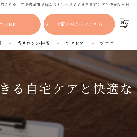
肩こりを山口県岩国市で解消ストレッチでできる自宅ケアと快適な毎日
約LINE
お問い合わせはこちら
問
当サロンの特徴
アクセス
ブログ
女性
コラム
肩こり
きる自宅ケアと快適な
腰痛
疲れ
プライベートサロン