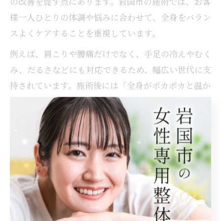
の改善を促す点にあります。岩国市の施術では、お客
様一人ひとりの体調や悩みに合わせて、全身をバラン
スよくケアすることを重視しています。
例えば、肩こりや腰痛だけでなく、手足の冷えやむく
み、だるさなどにも対応できるため、幅広い世代に支
持されています。施術後には「全身がポカポカと温か
く感じた」「身体のめぐりが良くなった」といった実
感が多く寄せられています。特に冷えやすい季節や、
疲労感が抜けにくい方におすすめできる手技です。
仕事帰りにも最適なもみほぐしのポイント
岩国市のもみほぐしサロンは、アクセスの良さや予約
のしやすさ、仕事帰りでも気軽に立ち寄れる点が魅力
です。疲れがたまりやすい平日の夜や休日にも対応し