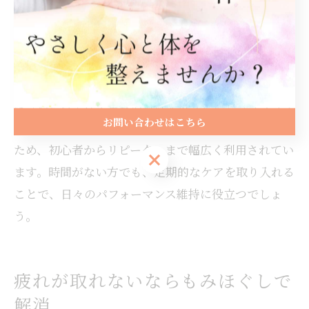
ている店舗が多く、短時間でもしっかり効果を実感で
きるメニューが用意されています。
施術前のカウンセリングでその日の体調や悩みを伝え
ることで、最適な手技を受けることができます。例え
ば「肩だけでなく全身の疲れを取りたい」「リラック
お問い合わせはこちら
スしたい」といった要望にも柔軟に対応してもらえる
ため、初心者からリピーターまで幅広く利用されてい
お問い合わせはこちら
ます。時間がない方でも、定期的なケアを取り入れる
ことで、日々のパフォーマンス維持に役立つでしょ
う。
疲れが取れないならもみほぐしで
解消