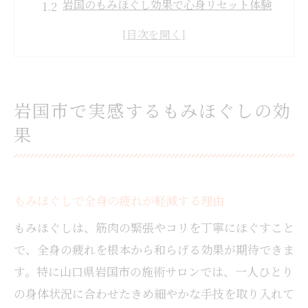
岩国のもみほぐし効果で心身リセット体験
慢性的な肩こりに効くもみほぐしの魅力と
は
もみほぐし手技が血流促進に与える影響
岩国市でおすすめのもみほぐし活用法
岩国市で実感するもみほぐしの効
もみほぐし手技が導く心身リフレッシュ
果
もみほぐし手技で心身の緊張がほぐれる仕
組み
深いリラクゼーションをもたらすもみほぐ
もみほぐしで全身の疲れが軽減する理由
しの効果
もみほぐしは、筋肉の緊張やコリを丁寧にほぐすこと
もみほぐしでリフレッシュできる理由と体
で、全身の疲れを根本から和らげる効果が期待できま
験談
す。特に山口県岩国市の施術サロンでは、一人ひとり
全身のめぐりを整えるもみほぐし手技の特
の身体状況に合わせたきめ細やかな手技を取り入れて
徴