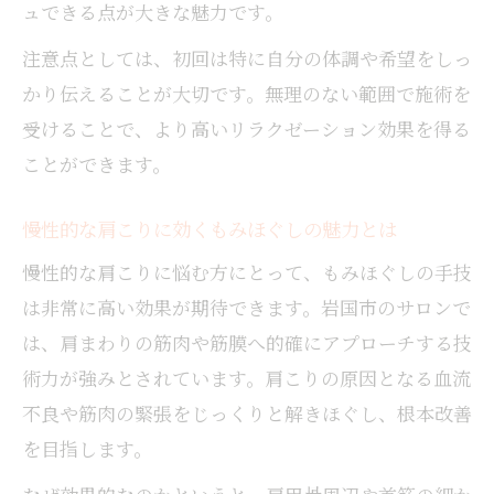
ュできる点が大きな魅力です。
毎日忙しくてもできるもみほぐしセルフケ
ア
注意点としては、初回は特に自分の体調や希望をしっ
もみほぐしでストレスと疲労を効率的に解
かり伝えることが大切です。無理のない範囲で施術を
消
受けることで、より高いリラクゼーション効果を得る
岩国で人気のもみほぐし手技の特長を紹介
ことができます。
慢性的な肩こりに効くもみほぐしの魅力とは
慢性的な肩こりに悩む方にとって、もみほぐしの手技
は非常に高い効果が期待できます。岩国市のサロンで
は、肩まわりの筋肉や筋膜へ的確にアプローチする技
術力が強みとされています。肩こりの原因となる血流
不良や筋肉の緊張をじっくりと解きほぐし、根本改善
を目指します。