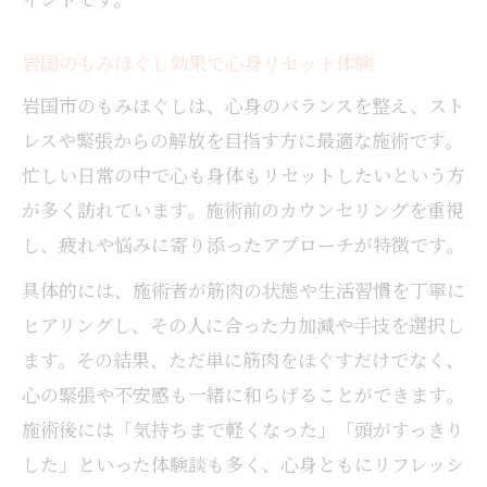
筋肉奥深くに届くもみほぐしの特長を解説
手技の違いで実感するもみほぐしの効果
岩国のもみほぐし効果で心身リセット体験
もみほぐしで肩こり・腰痛を根本ケア
岩国市のもみほぐしは、心身のバランスを整え、スト
肩こり解消に役立つもみほぐし手技のコツ
レスや緊張からの解放を目指す方に最適な施術です。
腰痛対策に最適なもみほぐしの効果とは
忙しい日常の中で心も身体もリセットしたいという方
もみほぐし施術で長引く不調を改善する理
が多く訪れています。施術前のカウンセリングを重視
由
し、疲れや悩みに寄り添ったアプローチが特徴です。
肩こり腰痛の根本改善をもみほぐしで実現
具体的には、施術者が筋肉の状態や生活習慣を丁寧に
もみほぐし手技でつらい痛みを緩和する方
ヒアリングし、その人に合った力加減や手技を選択し
法
ます。その結果、ただ単に筋肉をほぐすだけでなく、
忙しい毎日に効く岩国のもみほぐし活用法
心の緊張や不安感も一緒に和らげることができます。
仕事帰りに通いやすいもみほぐしの選び方
施術後には「気持ちまで軽くなった」「頭がすっきり
短時間でも効果を実感できるもみほぐし活
した」といった体験談も多く、心身ともにリフレッシ
用術