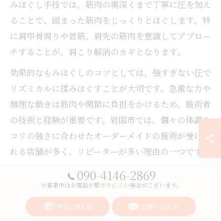
みほぐし手技では、筋肉の奥深くまで丁寧に圧を加え
ることで、固まった筋肉をじっくりとほぐします。特
に肩甲骨周りや首筋、肩先の筋肉を意識してアプロー
チすることが、肩こり解消のカギとなります。
効果的なもみほぐしのコツとしては、強すぎない圧で
リズミカルに揉みほぐすことが大切です。急激な力や
無理な動きは筋肉や関節に負担をかけるため、施術者
の技術と経験が重要です。岩国市では、個々の体調や
コリの強さに合わせたオーダーメイドの施術が受けら
れる店舗が多く、リピーターが多い理由の一つです。
肩こり対策を成功させるためには、定期的なもみほぐ
090-4146-2869
※営業中はお電話が繋がりにくい場合がございます。
しと日常生活での姿勢改善が欠かせません。施術後
は血流が良くなり、肩周りが軽くなるのを実感しやす
予約LINE
お問い合わせ
いですが、長時間同じ姿勢を避けるなどセルフケアも