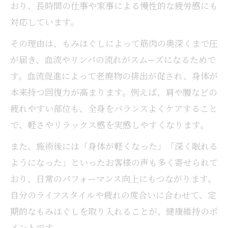
おり、長時間の仕事や家事による慢性的な疲労感にも
仕事帰りにも最適なもみほぐしのポイント
対応しています。
疲れが取れないならもみほぐしで解消
もみほぐしが慢性疲労を根本からリセット
その理由は、もみほぐしによって筋肉の奥深くまで圧
が届き、血流やリンパの流れがスムーズになるためで
もみほぐしで睡眠の質まで向上する理由
す。血流促進によって老廃物の排出が促され、身体が
首肩背中の疲れに効くもみほぐし手技の実
本来持つ回復力が高まります。例えば、肩や腰などの
力
疲れやすい部位も、全身をバランスよくケアすること
岩国で体験できるもみほぐしの効果とは
で、軽さやリラックス感を実感しやすくなります。
もみほぐし施術で翌朝の目覚めが変わる理
由
また、施術後には「身体が軽くなった」「深く眠れる
筋肉の奥深くまで届く手技の魅力とは
ようになった」といったお客様の声も多く寄せられて
もみほぐし手技で筋肉のコリを的確に解消
おり、日常のパフォーマンス向上にもつながります。
岩国の技術で筋肉疲労を根本ケアする方法
自分のライフスタイルや疲れの度合いに合わせて、定
期的なもみほぐしを取り入れることが、健康維持のポ
もみほぐしの圧調整で深部までアプローチ
イントです。