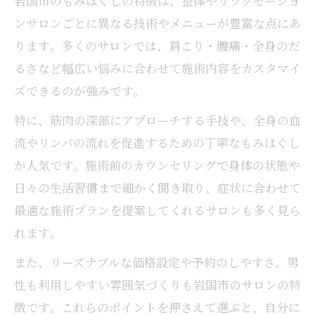
岩国市のもみほぐしの特徴は、整体やリラクゼーショ
験
ンサロンごとに異なる技術やメニューが豊富な点にあ
岩国市で人気のリラックスもみほぐし事情
ります。多くのサロンでは、肩こり・腰痛・全身のだ
個室完備でもみほぐしをゆったり体験
るさなど幅広い悩みに合わせて施術内容をカスタマイ
リラックスしながら受けるもみほぐしの魅
ズできるのが強みです。
力
特に、筋肉の深部にアプローチする手技や、全身の血
もみほぐし施術空間のこだわりポイント
流やリンパの流れを促進するための丁寧なもみほぐし
全身疲労をやさしく癒す施術の秘密
が人気です。施術前のカウンセリングで身体の状態や
全身疲労に効くもみほぐしの施術内容解説
日々の生活習慣まで細かく聞き取り、症状に合わせて
もみほぐしで全身を癒やす流れとポイント
最適な施術プランを提案してくれるサロンも多く見ら
筋肉のこわばりをほぐすもみほぐしの仕組
れます。
み
また、リーズナブルな価格設定や予約のしやすさ、男
全身リフレッシュにもみほぐしが最適な理
性も利用しやすい雰囲気づくりも岩国市のサロンの特
由
徴です。これらのポイントを押さえて選ぶと、自分に
もみほぐし施術で身体の不調を根本ケア