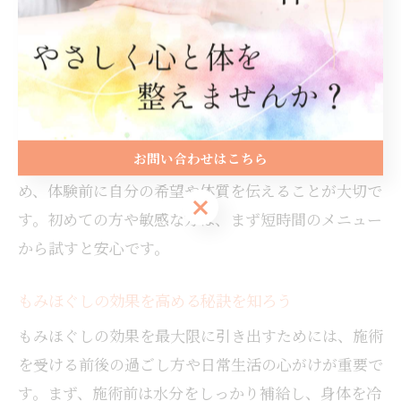
く、精神的なリラックス効果も期待できます。施術中
は心地よい刺激により副交感神経が優位になり、スト
レスや不安の軽減にもつながります。実際に「施術後
は気分が明るくなった」「ぐっすり眠れるようになっ
た」という声も多数見られます。
お問い合わせはこちら
ただし、独自手技がすべての人に合うとは限らないた
め、体験前に自分の希望や体質を伝えることが大切で
お問い合わせはこちら
す。初めての方や敏感な方は、まず短時間のメニュー
から試すと安心です。
もみほぐしの効果を高める秘訣を知ろう
もみほぐしの効果を最大限に引き出すためには、施術
を受ける前後の過ごし方や日常生活の心がけが重要で
す。まず、施術前は水分をしっかり補給し、身体を冷