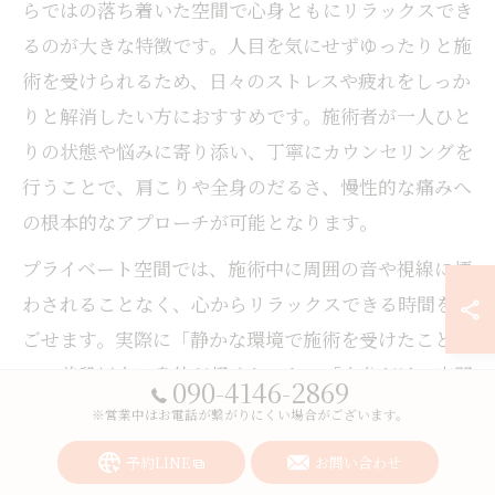
らではの落ち着いた空間で心身ともにリラックスでき
るのが大きな特徴です。人目を気にせずゆったりと施
術を受けられるため、日々のストレスや疲れをしっか
りと解消したい方におすすめです。施術者が一人ひと
りの状態や悩みに寄り添い、丁寧にカウンセリングを
行うことで、肩こりや全身のだるさ、慢性的な痛みへ
の根本的なアプローチが可能となります。
プライベート空間では、施術中に周囲の音や視線に煩
わされることなく、心からリラックスできる時間を過
ごせます。実際に「静かな環境で施術を受けたこと
で、普段以上に身体が軽くなった」「自分だけの空間
090-4146-2869
でリフレッシュできた」という口コミも多く、体験者
※営業中はお電話が繋がりにくい場合がございます。
の満足度は高い傾向にあります。仕事や家事で忙しい
予約LINE
お問い合わせ
方こそ、こうしたプライベート空間を活用して、定期