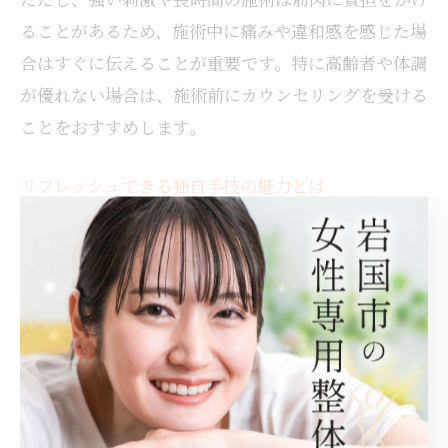
ることがあるため、施術中に痛みや違和感を感じた場
合はすぐに伝えることが重要です。特に高齢者や体調
が優れない場合は、施術前にカウンセリングを受ける
ことをおすすめします。
リフレッシュできる独自手技の魅力とは
岩国市のもみほぐしサロンでは、独自の手技を取り入
れているところが多く、心身ともにリフレッシュでき
る点が大きな魅力です。たとえば、ゆったりとしたリ
ズムで全身を包み込むようなもみほぐしや、筋肉の深
部にアプローチする技法など、施術者ごとに工夫が凝
らされています。
こうした独自手技は、筋肉の緊張を解消するだけでな