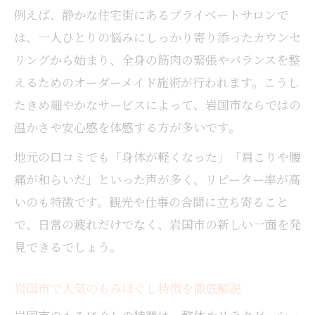
例えば、静かな住宅街にあるプライベートサロンで
肩こり改善と岩国市でのもみほぐし体験
は、一人ひとりの悩みにしっかり寄り添ったカウンセ
もみほぐしで首や肩の緊張を和らげる方法
リングから始まり、全身の筋肉の緊張やバランスを整
肩集中のもみほぐしで快適な毎日へ
えるためのオーダーメイド施術が行われます。こうし
丁寧なアプローチで心身を整える理由
たきめ細やかなサービスによって、岩国市ならではの
もみほぐしの丁寧な手技で安心のリラック
温かさや安心感を体感する方が多いです。
ス
地元の口コミでも「身体が軽くなった」「肩こりや腰
岩国市で受ける心身に寄り添うもみほぐし
痛が和らいだ」といった声が多く、リピーター率が高
丁寧なアプローチがもたらす癒やし効果
いのも特徴です。観光や仕事の合間に立ち寄ること
もみほぐしで心と体のバランスを整える方
で、日常の疲れだけでなく、岩国市の新しい一面を発
法
見できるでしょう。
カウンセリング重視のもみほぐし体験とは
リラックス空間で叶うもみほぐし活用術
岩国市で人気のもみほぐし特徴を徹底解説
プライベート空間で満喫するもみほぐし体