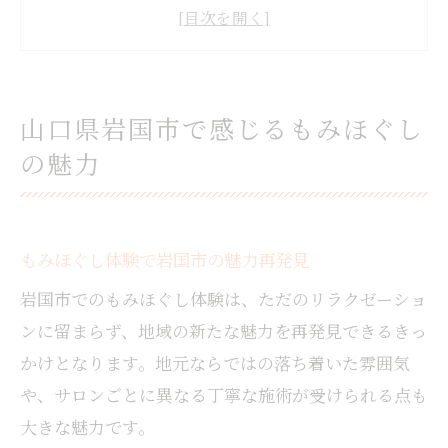
もみほぐしで日常の疲れをリフレッシュ
リラクゼーションとしてのもみほぐし活用
術
岩国で選ぶもみほぐしのメリットとは
山口県岩国市で感じるもみほぐし
独自の手技が導くもみほぐしの効果とは
の魅力
もみほぐし施術の効果と身体の変化を紹介
山口県岩国市で体験できる手技の特徴解説
筋肉の緊張を和らげるもみほぐしの仕組み
もみほぐし体験で岩国市の魅力再発見
リフレッシュできる独自手技の魅力とは
岩国市でのもみほぐし体験は、ただのリラクゼーショ
もみほぐしの効果を高める秘訣を知ろう
ンに留まらず、地域の新たな魅力を再発見できるきっ
肩こり改善ならもみほぐし体験がおすすめ
かけとなります。地元ならではの落ち着いた雰囲気
肩こりに悩む方にもみほぐしが選ばれる理
や、サロンごとに異なる丁寧な施術が受けられる点も
由
大きな魅力です。
もみほぐしで肩の違和感や疲労をケア