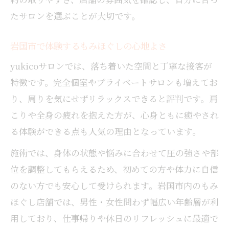
格安でも満足できるもみほぐしの選び方
たサロンを選ぶことが大切です。
もみほぐしとリンパマッサージの組み合わ
岩国市で体験するもみほぐしの心地よさ
せ術
忙しい毎日に手軽なもみほぐしを取り入れる
yukicoサロンでは、落ち着いた空間と丁寧な接客が
短時間でも実感できるもみほぐしの魅力
特徴です。完全個室やプライベートサロンも増えてお
出張サービスで手軽にもみほぐし体験
り、周りを気にせずリラックスできると評判です。肩
こりや全身の疲れを抱えた方が、心身ともに癒やされ
仕事帰りのリフレッシュにもみほぐし利用
る体験ができる点も人気の理由となっています。
もみほぐしサロンの予約活用術を紹介
忙しい男性にもおすすめのもみほぐし法
施術では、身体の状態や悩みに合わせて圧の強さや部
位を調整してもらえるため、初めての方や体力に自信
のない方でも安心して受けられます。岩国市内のもみ
ほぐし店舗では、男性・女性問わず幅広い年齢層が利
用しており、仕事帰りや休日のリフレッシュに最適で