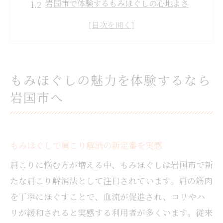
岩国市で体験するもみほぐしの心地よさ
疲労回復に選ばれるもみほぐしの理由
リラクゼーションを求める方に最適なもみ
ほぐし
もみほぐしが岩国市で人気の背景とは
もみほぐしの魅力を体験するなら
肩こりや疲れに悩む人へ伝えたいもみほぐし
岩国市へ
肩こり解消に役立つもみほぐしの特徴とは
日々の疲れを癒すもみほぐしの実力
もみほぐしを続けることで得られる変化
もみほぐしで肩こり解消の新定番を実感
慢性的な肩こりにおすすめのもみほぐし法
肩こりに悩む方が増える中、もみほぐしは岩国市で新
デスクワーク疲れにはもみほぐしが有効
たな肩こり解消法として注目されています。肩の筋肉
実感できるリラクゼーションをもみほぐしで
を丁寧にほぐすことで、血流が促進され、コリやハ
もみほぐしで深いリラクゼーションを体験
リが緩和されると実感する利用者が多くいます。従来
心身の緊張をほぐすもみほぐしの魅力