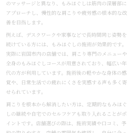
のマッサージと異なり、もみほぐしは筋肉の深層部に
もみほぐしで日常のストレスを和らげる
アプローチし、慢性的な肩こりや疲労感の根本的な改
リラクゼーション重視のもみほぐし活用法
善を目指します。
疲労回復に適したもみほぐしの選び方
例えば、デスクワークや家事などで長時間同じ姿勢を
マッサージとの違いから学ぶもみほぐしの効果
続けている方には、もみほぐしの施術が効果的です。
もみほぐしとマッサージの違いを理解する
実際に岩国市内の店舗では、肩こり専門のメニューや
効果で選ぶもみほぐしのメリット解説
全身のもみほぐしコースが用意されており、幅広い年
もみほぐし60分の施術が生む満足感
代の方が利用しています。施術後の軽やかな身体の感
岩国市で受けるもみほぐしの効果実例
覚や、日常生活での疲れにくさを実感する声も多く寄
もみほぐしと他施術の使い分けポイント
せられています。
納得の癒やしが叶うもみほぐし活用術
肩こりを根本から解消したい方は、定期的なもみほぐ
もみほぐしを最大限に活かす活用法
しの継続や自宅でのセルフケアも取り入れることがポ
自宅でも可能なもみほぐしセルフケア
イントです。店舗選びの際は、施術実績や口コミ、予
もみほぐし体験前に知りたいポイント
約の取りやすさ、店舗の雰囲気を確認し、自分に合っ