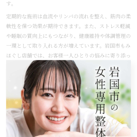
す。
定期的な施術は血流やリンパの流れを整え、筋肉の柔
軟性を保つ効果が期待できます。また、ストレス軽減
や睡眠の質向上にもつながり、健康維持や体調管理の
一環として取り入れる方が増えています。岩国市もみ
ほぐし店舗では、お客様一人ひとりの悩みに寄り添っ
たプラン提案が行われているのも特徴です。
注意点として、短期間での大きな変化を求めすぎず、
ライフスタイルや体調に合わせて無理なく継続するこ
とが大切です。定期的な通院が難しい場合は、自宅で
できるセルフケアやストレッチも組み合わせてみまし
ょう。
慢性的な肩こりにおすすめのもみほぐし法