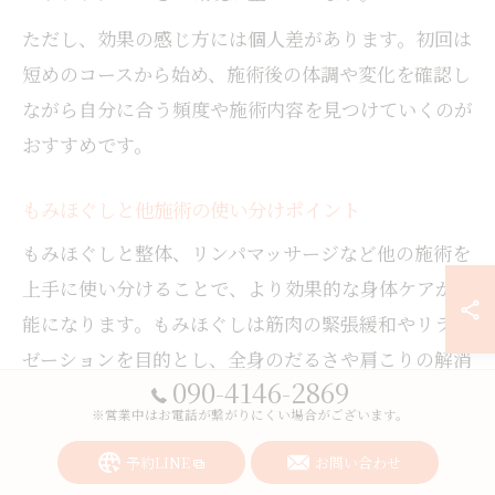
ただし、効果の感じ方には個人差があります。初回は
短めのコースから始め、施術後の体調や変化を確認し
ながら自分に合う頻度や施術内容を見つけていくのが
おすすめです。
もみほぐしと他施術の使い分けポイント
もみほぐしと整体、リンパマッサージなど他の施術を
上手に使い分けることで、より効果的な身体ケアが可
能になります。もみほぐしは筋肉の緊張緩和やリラク
ゼーションを目的とし、全身のだるさや肩こりの解消
090-4146-2869
に最適です。一方、整体では骨格の歪みや身体のバラ
※営業中はお電話が繋がりにくい場合がございます。
ンス調整、リンパマッサージはむくみや老廃物の排出
を重視します。
予約LINE
お問い合わせ