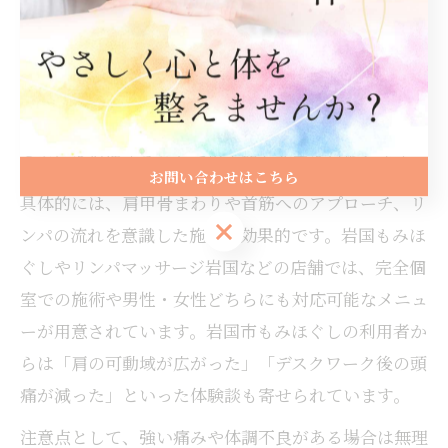
慢性的な肩こりに悩む方には、岩国市のもみほぐしサ
ロンで実践されている「部分集中もみほぐし」や「全
身バランス調整」がおすすめです。肩や首まわりを中
心に、凝り固まった筋肉を丁寧にほぐしながら、全身
の血行を促進することで根本的な改善を目指します。
お問い合わせはこちら
具体的には、肩甲骨まわりや首筋へのアプローチ、リ
お問い合わせはこちら
ンパの流れを意識した施術が効果的です。岩国もみほ
ぐしやリンパマッサージ岩国などの店舗では、完全個
室での施術や男性・女性どちらにも対応可能なメニュ
ーが用意されています。岩国市もみほぐしの利用者か
らは「肩の可動域が広がった」「デスクワーク後の頭
痛が減った」といった体験談も寄せられています。
注意点として、強い痛みや体調不良がある場合は無理