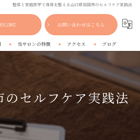
整体と家庭医学で身体を整える山口県岩国市のセルフケア実践法
約LINE
お問い合わせはこちら
問
当サロンの特徴
アクセス
ブログ
女性
コラム
肩こり
市のセルフケア実践法
腰痛
疲れ
プライベートサロン