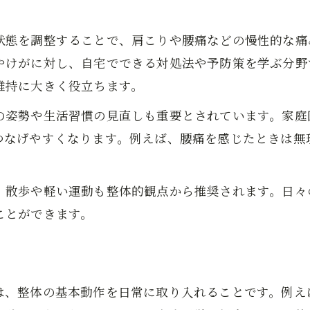
整体と生活習慣を組み合わせたアプローチ
慢性の腰痛や肩こりに整体ができること
状態を調整することで、肩こりや腰痛などの慢性的な痛
整体家庭医学が選ばれる実践例を紹介
やけがに対し、自宅でできる対処法や予防策を学ぶ分野
整体家庭医学で姿勢改善を目指す方法
維持に大きく役立ちます。
整体の視点で正しい姿勢を意識するコツ
の姿勢や生活習慣の見直しも重要とされています。家庭
家庭医学から学ぶ姿勢改善の重要性
つなげやすくなります。例えば、腰痛を感じたときは無
整体で姿勢を整えるセルフストレッチ法
。
骨盤矯正と整体家庭医学の関係性とは
、散歩や軽い運動も整体的観点から推奨されます。日々
整体による日常動作の見直しポイント
ことができます。
家族の健康を守るためにできる整体活用術
整体家庭医学で家族の健康管理を始める
簡単にできる整体セルフケアの実践例
は、整体の基本動作を日常に取り入れることです。例え
家族で学ぶ整体的生活習慣のポイント