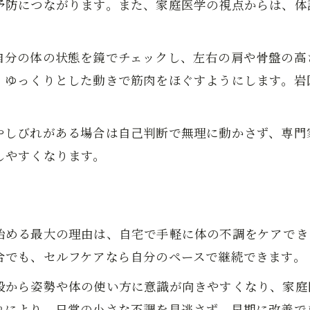
予防につながります。また、家庭医学の視点からは、体
整体が子どもや高齢者にも役立つ理由
家庭医学と整体の知恵を家族でシェア
自分の体の状態を鏡でチェックし、左右の肩や骨盤の高
肩こり腰痛には家庭医学と整体の知恵が効く
、ゆっくりとした動きで筋肉をほぐすようにします。岩
整体で肩こり腰痛を和らげる実践方法
家庭医学を活かした整体的セルフケア術
やしびれがある場合は自己判断で無理に動かさず、専門
なぜ整体が肩こり腰痛改善に有効なのか
しやすくなります。
整体家庭医学が導く原因別アプローチ
整体とセルフストレッチの組み合わせ方
お問い合わせはこちら
お問い合わせはこちら
整体とセルフケアで日常の疲れをリセット
整体で日常疲労をリセットする基本法則
始める最大の理由は、自宅で手軽に体の不調をケアでき
家庭医学の知識を活かした整体的習慣
合でも、セルフケアなら自分のペースで継続できます。
整体セルフケアで疲れを翌日に残さない
段から姿勢や体の使い方に意識が向きやすくなり、家庭
整体と簡単体操の組み合わせで疲労回復
れにより、日常の小さな不調を見逃さず、早期に改善で