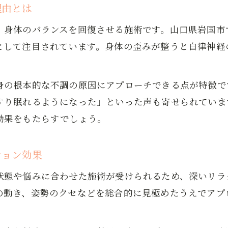
マッサージと整体のリラクゼーション効果比較
理由とは
整体の本質を理解してストレス緩和に活用しよう
、身体のバランスを回復させる施術です。山口県岩国市
整体とマッサージの特徴と選び方のポイント
として注目されています。身体の歪みが整うと自律神経
日常の疲れに整体が有効な理由を解説
整体が日常の疲労回復に役立つメカニズム
身の根本的な不調の原因にアプローチできる点が特徴で
整体施術がストレス緩和に及ぼす具体的な効果
すり眠れるようになった」といった声も寄せられていま
疲れやすい現代人に整体が選ばれる理由とは
効果をもたらすでしょう。
整体とストレッチを組み合わせた疲労対策法
整体体験で実感する心身の軽さの秘密を解説
ション効果
ストレス緩和を整体で実現する方法
状態や悩みに合わせた施術が受けられるため、深いリラ
整体施術でストレスをほぐすプロセスとは
の動き、姿勢のクセなどを総合的に見極めたうえでアプ
整体とマッサージを活用した緩和テクニック
自律神経を整える整体の実践ポイント