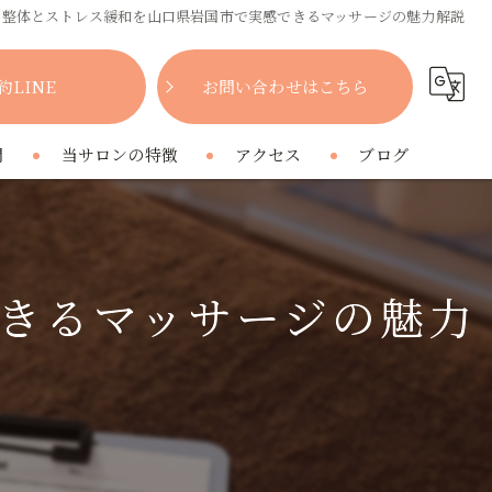
整体とストレス緩和を山口県岩国市で実感できるマッサージの魅力解説
約LINE
お問い合わせはこちら
問
当サロンの特徴
アクセス
ブログ
女性
コラム
肩こり
きるマッサージの魅力
腰痛
疲れ
プライベートサロン