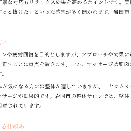
丁寧な対応もリラックス効果を高めるポイントです。実
整体で心身のバランスを整える流れを解説
すっと抜けた」といった感想が多く聞かれます。岩国市
整体のリラクゼーション効果で心を落ち着かせる
心身のバランスを整える岩国市整体体験
岩国市で整体体験が注目される背景とは
違い
整体で心身のバランスを整えるメリット
ョンや疲労回復を目的としますが、アプローチや効果に
整体施術の流れとリラクゼーションの実感
を正すことに重点を置きます。一方、マッサージは筋肉
整体体験者が語るストレス緩和の声を紹介
す。
整体と呼吸法を組み合わせた心身ケア方法
お問い合わせはこちら
お問い合わせはこちら
みが気になる方には整体が適していますが、「とにかく
整体のリラクゼーション効果とは何か
ッサージが効果的です。岩国市の整体サロンでは、整体
整体による深いリラクゼーションの仕組み
用意されています。
整体施術で感じる安らぎと癒しのポイント
マッサージとの違いから見る整体効果の本質
する仕組み
リラクゼーションを高める整体の工夫と技術