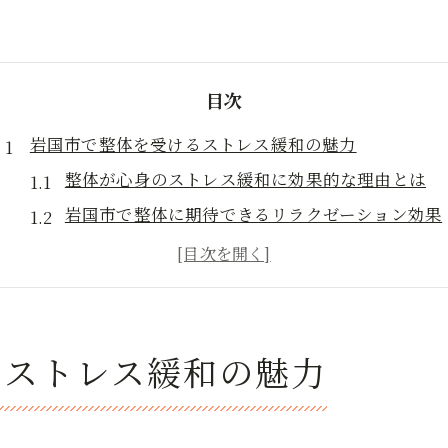
目次
岩国市で整体を受けるストレス緩和の魅力
整体が心身のストレス緩和に効果的な理由とは
岩国市で整体に期待できるリラクゼーション効果
整体とマッサージで実感できる癒しの違い
整体を受けることで日常の疲労が軽減する仕組み
整体でストレスを効果的にリセットするコツ
マッサージとの違いから知る整体の本質
るストレス緩和の魅力
整体とマッサージの手技とアプローチの違い
整体は身体の歪みや根本改善に特化した施術