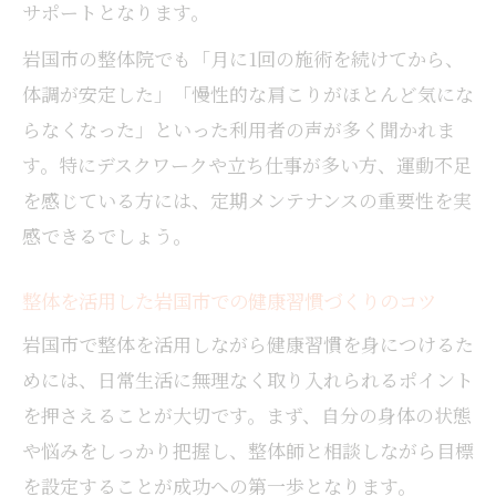
サポートとなります。
用法
岩国市の整体院でも「月に1回の施術を続けてから、
整体施術者の技術や資格の確認ポイント
体調が安定した」「慢性的な肩こりがほとんど気にな
整体選びで注目したい費用対効果とサービ
らなくなった」といった利用者の声が多く聞かれま
ス内容
す。特にデスクワークや立ち仕事が多い方、運動不足
予約やアクセスしやすい整体院の選定基準
を感じている方には、定期メンテナンスの重要性を実
マッサージや整体の違いを徹底解説
感できるでしょう。
整体とマッサージの施術方法や効果の違い
整体と整骨院やカイロプラクティックの特
整体を活用した岩国市での健康習慣づくりのコツ
徴比較
岩国市で整体を活用しながら健康習慣を身につけるた
整体とマッサージの適した悩みと選び方
めには、日常生活に無理なく取り入れられるポイント
整体の根本改善とマッサージのリラクゼー
を押さえることが大切です。まず、自分の身体の状態
ション効果
や悩みをしっかり把握し、整体師と相談しながら目標
整体とマッサージの保険適用に関する基礎
を設定することが成功への第一歩となります。
知識