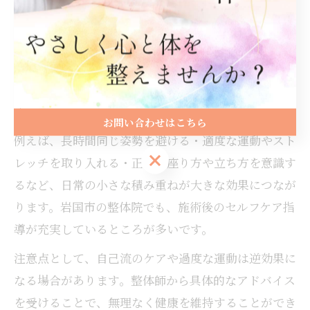
整体施術後の身体は一時的にバランスが整っています
が、その状態を維持するには日常ケアがとても重要で
す。施術だけでなく、普段の生活習慣を見直すこと
で、再び歪みや不調が起こるのを防ぐことができま
す。
お問い合わせはこちら
例えば、長時間同じ姿勢を避ける・適度な運動やスト
お問い合わせはこちら
レッチを取り入れる・正しい座り方や立ち方を意識す
るなど、日常の小さな積み重ねが大きな効果につなが
ります。岩国市の整体院でも、施術後のセルフケア指
導が充実しているところが多いです。
注意点として、自己流のケアや過度な運動は逆効果に
なる場合があります。整体師から具体的なアドバイス
を受けることで、無理なく健康を維持することができ