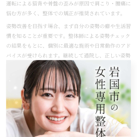
運転による猫背や骨盤の歪みが原因で肩こり・腰痛に
悩む方が多く、整体での矯正が推奨されています。
姿勢改善を目指す場合、まず自分の姿勢の癖や生活習
慣を知ることが重要です。整体師による姿勢チェック
の結果をもとに、個別に最適な施術や日常動作のアド
バイスが受けられます。継続して通院し、正しい姿勢
を意識することで徐々に体の変化を実感できます。
失敗例としては、施術だけに頼り日常生活での姿勢を
意識しない場合、元の状態に戻りやすいことが挙げら
れます。逆に、整体とセルフケアを両立させた方は、
長期的な姿勢改善に成功している事例が多く見られま
す。
整体施術後の日常ケアがバランス維持に有効な理由