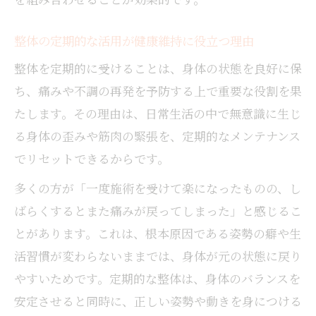
策
整体と運動で日常の不調を防ぐアプローチ
整体の定期的な活用が健康維持に役立つ理由
整体と運動習慣の組み合わせで不調予防が
整体を定期的に受けることは、身体の状態を良好に保
可能に
ち、痛みや不調の再発を予防する上で重要な役割を果
整体施術後のストレッチが体調維持に効果
たします。その理由は、日常生活の中で無意識に生じ
的な理由
る身体の歪みや筋肉の緊張を、定期的なメンテナンス
整体で学ぶ運動やセルフケアの実践法
でリセットできるからです。
整体と身体メンテナンスで疲労回復を目指
多くの方が「一度施術を受けて楽になったものの、し
す方法
ばらくするとまた痛みが戻ってしまった」と感じるこ
整体活用で生活リズムを整えるポイント
とがあります。これは、根本原因である姿勢の癖や生
信頼できる整体選びで安心の健康習慣へ
活習慣が変わらないままでは、身体が元の状態に戻り
信頼できる整体院の選び方と見極めポイン
やすいためです。定期的な整体は、身体のバランスを
ト
安定させると同時に、正しい姿勢や動きを身につける
整体院選びで重視すべき口コミや評判の活