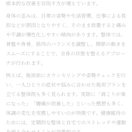
整体で姿勢改善を目指すためのポイント
根本的な改善を目指す方が増えています。
整体施術後の日常ケアがバランス維持に有
身体の歪みは、日常の姿勢や生活習慣、仕事による負
効な理由
担などが原因となりやすく、そのまま放置すると痛み
整体が推奨するセルフケア習慣の取り入れ
や不調が慢性化しやすい傾向があります。整体では、
方
骨盤や背骨、筋肉のバランスを調整し、関節の動きを
腰痛や肩こり改善に有効な整体の活用術
スムーズにすることで、全身の状態を整えるアプロー
整体で腰痛や肩こりを根本から改善するア
チが行われます。
プローチ
例えば、施術前にカウンセリングや姿勢チェックを行
腰痛整体で実感できる筋肉の緩和と姿勢ケ
い、一人ひとりの症状や悩みに合わせた施術プランを
ア
立てる整体院も多く見られます。実際に「肩こりが楽
整体による肩こり緩和のための個別対応と
になった」「腰痛が改善した」といった感想も多く、
施術例
体調の変化を実感しやすいのが特徴です。健康維持の
整体と運動習慣によるコリ改善の相乗効果
ためには、定期的な整体と自宅でのストレッチや運動
岩国市で整体を活用した慢性痛対策の具体
を組み合わせることが効果的です。