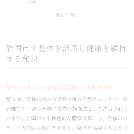
方法
整体の定期的な活用が健康維持に役立つ理
由
整体を活用した岩国市での健康習慣づくり
のコツ
岩国市で整体を活用し健康を維持
人気の整体サービスで体調改善を実感する
する秘訣
ポイント
整体と生活習慣の見直しで不調を根本から
予防
整体で身体の歪みを整え健康維持を目指す方法
整体を取り入れて身体バランスを整える方法
整体施術で身体バランスを整える具体的な
整体は、身体の歪みや姿勢の乱れを整えることで、健
流れ
康維持や不調の予防に役立つ施術法として注目されて
整体とストレッチの組み合わせによる効果
います。岩国市でも慢性的な腰痛や肩こり、身体のバ
的な調整
ランスの崩れに悩む方が多く、整体を活用することで