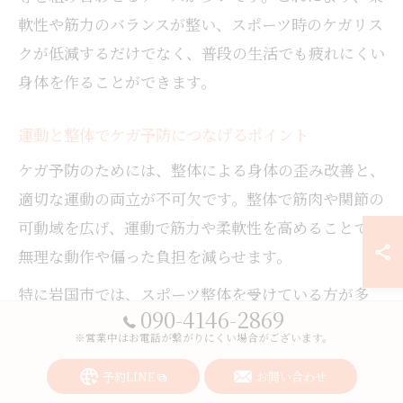
軟性や筋力のバランスが整い、スポーツ時のケガリス
クが低減するだけでなく、普段の生活でも疲れにくい
身体を作ることができます。
運動と整体でケガ予防につなげるポイント
ケガ予防のためには、整体による身体の歪み改善と、
適切な運動の両立が不可欠です。整体で筋肉や関節の
可動域を広げ、運動で筋力や柔軟性を高めることで、
無理な動作や偏った負担を減らせます。
特に岩国市では、スポーツ整体を受けている方が多
090-4146-2869
く、施術後にストレッチや体幹強化エクササイズを指
※営業中はお電話が繋がりにくい場合がございます。
導されることも一般的です。これらを継続すること
予約LINE
お問い合わせ
で、日常動作やスポーツ中のケガリスクを大幅に減ら