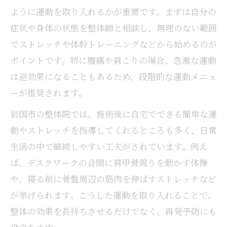
方法
ように運動を取り入れるかが重要です。まずは自分の
運動と整体でケガ予防につなげるポイント
症状や身体の状態を整体師と相談し、無理のない範囲
整体施術と運動の組み合わせで疲労回復促
でストレッチや体幹トレーニングなどから始めるのが
進
ポイントです。特に腰痛や肩こりの場合、急激な運動
スポーツ選手におすすめの整体運動活用法
は逆効果になることもあるため、段階的な運動メニュ
ーが推奨されます。
体調管理を整体と運動で実現する方法
整体運動で体調管理を習慣化するポイント
岩国市の整体院では、施術後に自宅でできる簡単な運
整体と運動を継続するためのコツを紹介
動やストレッチを指導してくれるところも多く、日常
整体運動で免疫力や代謝を高める方法
生活の中で継続しやすい工夫がされています。例え
整体と運動で季節の変化に強い体を作る
ば、デスクワークの合間に肩甲骨周りを動かす体操
や、寝る前に骨盤周辺の筋肉を伸ばすストレッチなど
整体運動の定期的な実践がもたらす効果
が挙げられます。こうした運動を取り入れることで、
整体の効果を長持ちさせるだけでなく、再発予防にも