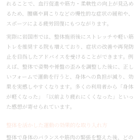
整体施術で身体の歪みを整えるメリット
れることで、血行促進や筋力・柔軟性の向上が見込め
運動と整体で再発しにくい体を目指す方法
るため、腰痛や肩こりなどの慢性的な症状の緩和や、
整体活用時のセルフケア運動ポイント
スポーツによる疲労回復にもつながります。
日々の疲れに整体運動が効く理由を解説
実際に岩国市では、整体施術後にストレッチや軽い筋
整体運動で日常疲労を素早く回復できる秘
トレを推奨する院も増えており、症状の改善や再発防
訣
止を目指したアドバイスを受けることができます。例
整体施術後の運動が疲労軽減に役立つ理由
えば、整体で姿勢や骨盤の歪みを調整した後に、正し
整体と運動で全身の血行促進を実感しよう
いフォームで運動を行うと、身体への負担が減り、効
疲労回復に整体運動をおすすめする根拠
果を実感しやすくなります。多くの利用者から「身体
身体のだるさに整体と運動が効くメカニズ
が軽くなった」「以前より疲れにくくなった」といっ
ム
た感想が寄せられています。
スポーツのケアに整体と運動を取り入れるコツ
整体を活かした運動の効果的な取り入れ方
スポーツ後の整体運動ケアが必要な理由
整体でパフォーマンス向上をサポートする
整体で身体のバランスや筋肉の緊張を整えた後、どの