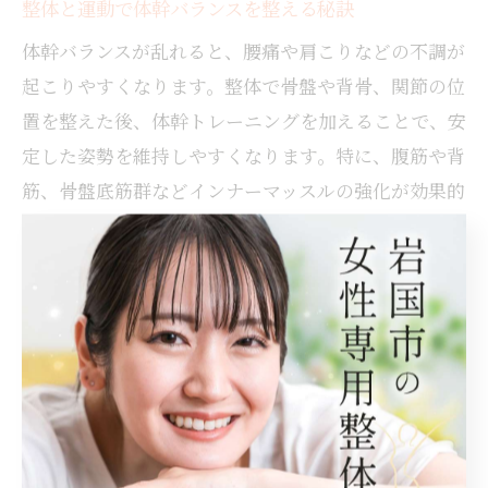
整体と運動で体幹バランスを整える秘訣
体幹バランスが乱れると、腰痛や肩こりなどの不調が
起こりやすくなります。整体で骨盤や背骨、関節の位
置を整えた後、体幹トレーニングを加えることで、安
定した姿勢を維持しやすくなります。特に、腹筋や背
筋、骨盤底筋群などインナーマッスルの強化が効果的
です。
例えば、プランクやヒップリフト、バランスボールを
使ったトレーニングは、自宅でも簡単に実践できま
す。運動初心者は、無理をせず回数や時間を少しずつ
増やしていくことが大切です。岩国市の整体院でも、
体幹バランスを重視した運動指導を受けることができ
ます。