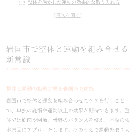
整体を活かした運動の効果的な取り入れ方
岩国市で整体と運動が注目される理由とは
整体と運動がもたらす身体の変化に注目
運動と整体を組み合わせた健康維持のコツ
整体の効果を高める運動法とは何か
岩国市で整体と運動を組み合せる
整体の効果を最大化する運動の選び方
新常識
整体後におすすめのストレッチ方法を解説
運動で整体の持続力がアップする理由
整体と運動で体幹バランスを整える秘訣
整体と運動の相乗効果を岩国市で体感
整体効果を高める有酸素運動の活用法
岩国市で整体と運動を組み合わせてケアを行うこと
腰痛や肩こりの根本改善なら整体活用
で、単独の施術や運動以上の効果が期待できます。整
腰痛や肩こりに整体運動が有効な理由
体では筋肉や関節、骨盤のバランスを整え、不調の根
整体と運動で慢性的な不調を根本改善
本原因にアプローチします。そのうえで運動を取り入