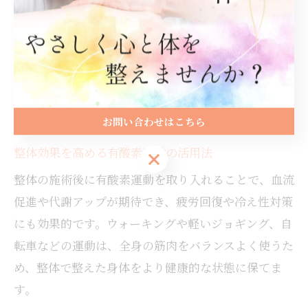
注意点として、体幹トレーニングは正しいフォームで
行わないと逆に腰や背中を痛めるリスクがあります。
初めての方や不安がある場合は、専門家の指導を受け
ながら取り組むと安心です。継続することで、姿勢改
善や動作の安定につながり、整体の効果も実感しやす
くなります。
お問い合わせはこちら
整体効果を高める有酸素運動の活用法
お問い合わせはこちら
整体の施術後に有酸素運動を取り入れることで、血流
促進や代謝アップが期待でき、疲労回復や冷え性対策
にも効果的です。ウォーキングや軽いジョギング、自
転車などの運動は、全身の筋肉をバランスよく使うた
め、整体で整えた身体をより健康的な状態に保てま
す。