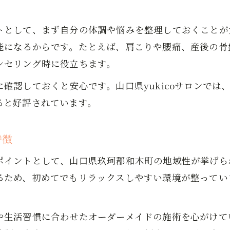
和木町の整体が安心できる理由と実例紹介
ト
整体施術後の変化を安心して見極める方法
トとして、まず自分の体調や悩みを整理しておくことが
整体体験で安心を得るためのカウンセリング
能になるからです。たとえば、肩こりや腰痛、産後の骨
初めての整体体験でも不安を解消できる秘訣
ンセリング時に役立ちます。
整体体験前の疑問を解消するカウンセリング
確認しておくと安心です。山口県yukicoサロンでは
整体施術中の不安を和らげるスタッフ対応
ると好評されています。
初めてでも安心できる整体体験のステップ
整体体験後に感じる安心感と口コミの活用法
特徴
整体初心者が安心できる体験予約のポイント
ポイントとして、山口県玖珂郡和木町の地域性が挙げら
産後や身体の悩みに寄り添う整体の魅力とは
るため、初めてでもリラックスしやすい環境が整ってい
産後の骨盤ケアに整体体験が選ばれる理由
整体体験で身体の悩みを相談できる安心感
や生活習慣に合わせたオーダーメイドの施術を心がけて
整体がサポートする産後の体調改善ポイント