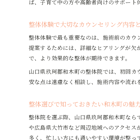
ば、子育て中の方や高齢者向けのサポート
整体体験で大切なカウンセリング内容
整体体験で最も重要なのは、施術前のカウ
提案するためには、詳細なヒアリングが欠
で、より効果的な整体が期待できます。
山口県玖珂郡和木町の整体院では、初回カ
安な点は遠慮なく相談し、施術内容や流れ
整体選びで知っておきたい和木町の魅
整体院を選ぶ際、山口県玖珂郡和木町なら
や広島県大竹市など周辺地域へのアクセス
多く、忙しい方にも通いやすい環境が整っ