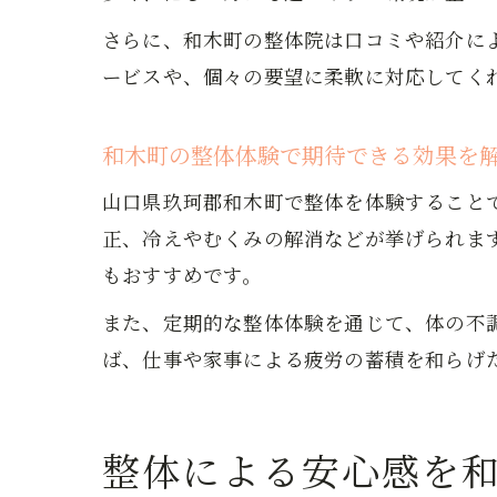
さらに、和木町の整体院は口コミや紹介に
ービスや、個々の要望に柔軟に対応してく
和木町の整体体験で期待できる効果を
山口県玖珂郡和木町で整体を体験すること
正、冷えやむくみの解消などが挙げられま
もおすすめです。
また、定期的な整体体験を通じて、体の不
ば、仕事や家事による疲労の蓄積を和らげ
整体による安心感を