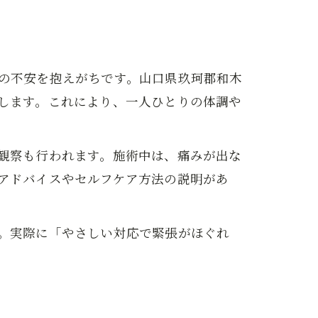
の不安を抱えがちです。山口県玖珂郡和木
します。これにより、一人ひとりの体調や
観察も行われます。施術中は、痛みが出な
アドバイスやセルフケア方法の説明があ
。実際に「やさしい対応で緊張がほぐれ