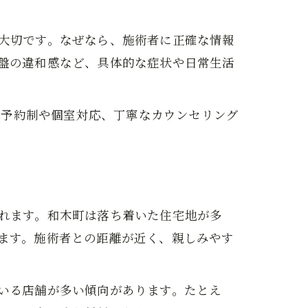
大切です。なぜなら、施術者に正確な情報
盤の違和感など、具体的な症状や日常生活
、予約制や個室対応、丁寧なカウンセリング
れます。和木町は落ち着いた住宅地が多
ます。施術者との距離が近く、親しみやす
いる店舗が多い傾向があります。たとえ