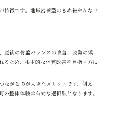
が特徴です。地域密着型のきめ細やかなサ
、産後の骨盤バランスの改善、姿勢の矯
れるため、根本的な体質改善を目指す方に
つながるのが大きなメリットです。例え
町の整体体験は有効な選択肢となります。