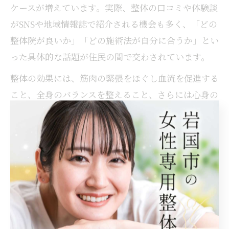
ケースが増えています。実際、整体の口コミや体験談
がSNSや地域情報誌で紹介される機会も多く、「どの
整体院が良いか」「どの施術法が自分に合うか」とい
った具体的な話題が住民の間で交わされています。
整体の効果には、筋肉の緊張をほぐし血流を促進する
こと、全身のバランスを整えること、さらには心身の
リフレッシュ効果も含まれます。中国整体や気功整体
など、施術法の違いによる効果の感じ方も話題に上が
っており、「一度体験してみたら思った以上に楽にな
った」といった声が新たな利用者の参考になっていま
す。
ただし、整体の効果は即効性だけでなく、継続的なケ
アやセルフメンテナンスが重要です。過度な期待を持