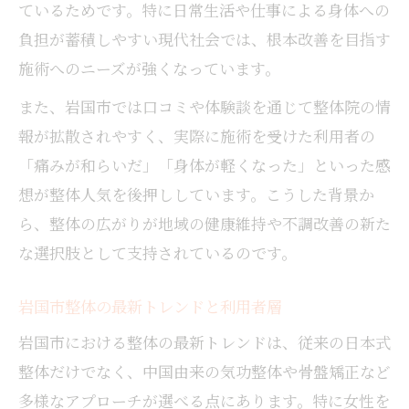
ているためです。特に日常生活や仕事による身体への
整体施術で実感できる身体の変化と効果
負担が蓄積しやすい現代社会では、根本改善を目指す
整体で得られる日常の体調管理メリット
施術へのニーズが強くなっています。
整体による岩国市民の悩み軽減実例紹介
また、岩国市では口コミや体験談を通じて整体院の情
自然治癒力を高める整体施術の魅力とは
報が拡散されやすく、実際に施術を受けた利用者の
整体で自然治癒力が高まる施術の特徴
「痛みが和らいだ」「身体が軽くなった」といった感
自然治癒力を引き出す整体の技法に注目
想が整体人気を後押ししています。こうした背景か
整体で免疫アップ岩国市の体験談紹介
ら、整体の広がりが地域の健康維持や不調改善の新た
整体施術が健康維持に役立つ理由とは
な選択肢として支持されているのです。
整体がもたらす自然治癒力へのアプローチ
岩国市整体の最新トレンドと利用者層
中国整体と日本の整体の違いを分かりやすく解
説
岩国市における整体の最新トレンドは、従来の日本式
中国整体と日本整体の基本的な違いとは
整体だけでなく、中国由来の気功整体や骨盤矯正など
中国整体の特徴と効果を理解しよう
多様なアプローチが選べる点にあります。特に女性を