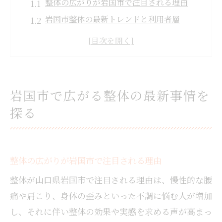
整体の広がりが岩国市で注目される理由
岩国市整体の最新トレンドと利用者層
整体人気の背景にある地域ニーズとは
岩国市で整体が支持される社会的要因
整体を取り巻く岩国市の現状と課題
整体が注目される理由と岩国市の動向
岩国市で広がる整体の最新事情を
整体が岩国市で注目される健康効果とは
探る
整体人気に見る岩国市住民の意識変化
整体が岩国市の健康習慣に与える影響
整体の効果と岩国市内の話題性について
整体の広がりが岩国市で注目される理由
岩国市で整体への関心が高まる背景
整体が山口県岩国市で注目される理由は、慢性的な腰
身体の不調が気になるなら整体の効果に注目
痛や肩こり、身体の歪みといった不調に悩む人が増加
整体で期待できる岩国市の不調改善例
し、それに伴い整体の効果や実感を求める声が高まっ
肩こりや腰痛に整体が選ばれる理由とは