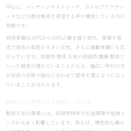
中心に、マッサージやストレッチ、カイロプラクティ
日本整体の流れと技術特徴を徹底解説
ックなどの複合施術を希望する声が増加しているのが
中国整体で得られる健康面のメリット
特徴です。
日本整体との比較で分かる選び方のコツ
口コミで話題の整体選びポイントまとめ
利用者層は30代から50代の働き盛り世代、家事や育
口コミから見る整体選び成功の秘訣
児で身体の負担が大きい女性、さらに高齢者層にも広
がっています。岩国市 整体 人気や岩国市 腰痛 整体と
整体選びで重視したい口コミの信頼度
いった検索が増えていることからも、幅広い年代の方
整体の広がりと口コミ活用術を解説
が自身の状態や悩みに合わせて整体を選ぶようになっ
口コミ評価が高い整体の共通点とは
ていることが分かります。
整体院選びで参考になる口コミの見方
整体人気の背景にある地域ニーズとは
整体人気の背景には、岩国市特有の生活環境や地域ニ
ーズが大きく影響しています。例えば、慢性的な痛み