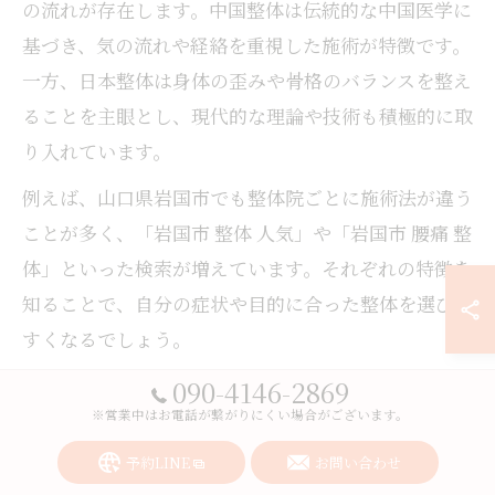
の流れが存在します。中国整体は伝統的な中国医学に
基づき、気の流れや経絡を重視した施術が特徴です。
一方、日本整体は身体の歪みや骨格のバランスを整え
ることを主眼とし、現代的な理論や技術も積極的に取
り入れています。
例えば、山口県岩国市でも整体院ごとに施術法が違う
ことが多く、「岩国市 整体 人気」や「岩国市 腰痛 整
体」といった検索が増えています。それぞれの特徴を
知ることで、自分の症状や目的に合った整体を選びや
すくなるでしょう。
どちらも身体の痛みや不調、肩こりや腰痛などの改善
090-4146-2869
※営業中はお電話が繋がりにくい場合がございます。
を目指しますが、アプローチや理論に違いがあるた
め、選ぶ際は自分の悩みや希望と照らし合わせて確認
予約LINE
お問い合わせ
することが重要です。