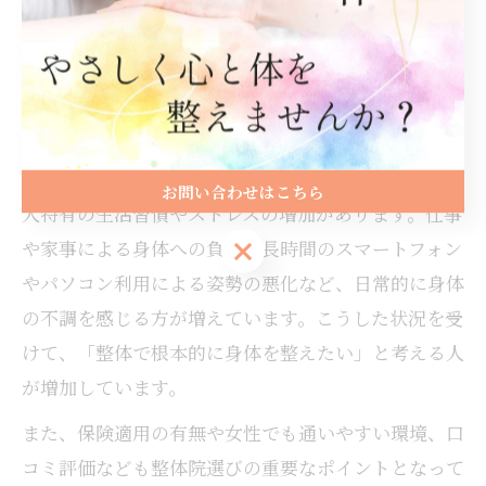
たず、信頼できる整体師のアドバイスに従いながら自
分のペースで利用することが、健康維持には欠かせま
せん。
岩国市で整体への関心が高まる背景
岩国市で整体への関心が高まっている背景には、現代
お問い合わせはこちら
人特有の生活習慣やストレスの増加があります。仕事
お問い合わせはこちら
や家事による身体への負担、長時間のスマートフォン
やパソコン利用による姿勢の悪化など、日常的に身体
の不調を感じる方が増えています。こうした状況を受
けて、「整体で根本的に身体を整えたい」と考える人
が増加しています。
また、保険適用の有無や女性でも通いやすい環境、口
コミ評価なども整体院選びの重要なポイントとなって