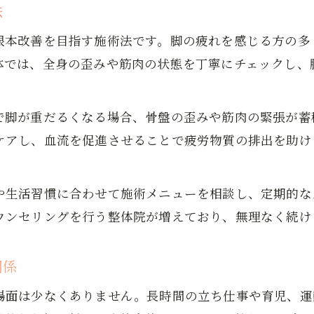
女性も安心して通える整体の特徴とは
法
整体とマッサージの違いと脚疲労への効果
根本改善を目指す施術法です。脚の疲れを感じる方の多
整体体験者の感想から見る満足度の高さ
体では、全身の歪みや筋肉の状態を丁寧にチェックし、
日々の疲労に効く整体の実力に迫る
整体で日々の脚疲れをスッキリ解消する方法
で脚が重だるくなる場合、骨盤の歪みや筋肉の緊張が蓄
慢性的な脚のだるさに整体が効く理由とは
ケアし、血流を促進させることで疲労物質の排出を助け
整体施術による身体の変化とその実感
整体で脚の不調を改善するポイント解説
や生活習慣に合わせて施術メニューを相談し、定期的な
整体のプロが実践する疲労回復テクニック
ウンセリングを行う整体院が増えており、無理なく続け
脚が重いと感じた時のケア法紹介
脚が重い時に整体でできる対策とは
関係
整体で教わる簡単セルフケアのポイント
場面は少なくありません。長時間の立ち仕事や育児、運
脚の疲労を和らげる整体施術の流れ