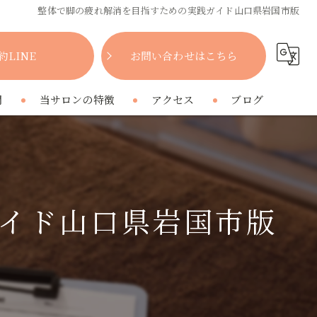
整体で脚の疲れ解消を目指すための実践ガイド山口県岩国市版
約LINE
お問い合わせはこちら
問
当サロンの特徴
アクセス
ブログ
女性
コラム
肩こり
イド山口県岩国市版
腰痛
疲れ
プライベートサロン