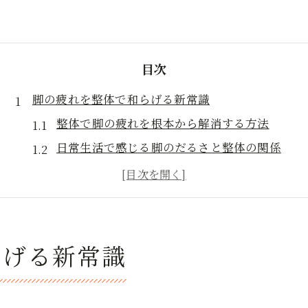
目次
脚の疲れを整体で和らげる新常識
整体で脚の疲れを根本から解消する方法
日常生活で感じる脚のだるさと整体の関係
整体による脚のケアが人気の理由を解説
岩国市で整体が注目される背景とは
脚の疲労改善に整体が選ばれるポイント
岩国市で注目される整体の魅力とは
らげる新常識
岩国市で人気の整体が選ばれる理由を探る
整体の丁寧な施術で脚の疲れが楽になる