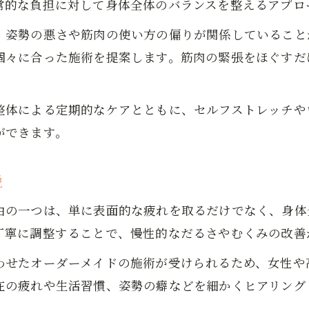
常的な負担に対して身体全体のバランスを整えるアプロ
自宅でできる整体由来のストレッチ法
、姿勢の悪さや筋肉の使い方の偏りが関係していること
整体を活用した日々のケア習慣の作り方
個々に合った施術を提案します。筋肉の緊張をほぐすだ
整体施術で疲れ知らずの毎日へ
整体で足の疲れを感じにくい身体づくり
整体による定期的なケアとともに、セルフストレッチや
整体の継続施術がもたらす嬉しい変化
ができます。
疲労回復を加速する整体のポイント紹介
整体でバランスを整えて元気な毎日を実現
説
整体で健康的な脚を維持するための工夫
お問い合わせはこちら
お問い合わせはこちら
本気で脚の疲れを解消したい人へ
由の一つは、単に表面的な疲れを取るだけでなく、身体
整体で本気の脚疲労改善を目指す方法
丁寧に調整することで、慢性的なだるさやむくみの改善
脚の疲れ解消に整体が最適な理由を解説
わせたオーダーメイドの施術が受けられるため、女性や
整体施術前後で感じる身体の違いとは
在の疲れや生活習慣、姿勢の癖などを細かくヒアリング
整体選びで大切なポイントと注意点