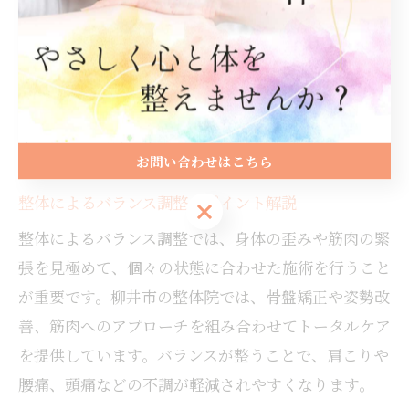
上を実現したケースもあります。
初心者の方は施術後の身体の変化をよく観察し、無理
をせず休息をとることがポイントです。経験者には、
心身の変化を記録しながら、さらなる健康づくりに役
立てていただけます。
お問い合わせはこちら
整体によるバランス調整のポイント解説
お問い合わせはこちら
整体によるバランス調整では、身体の歪みや筋肉の緊
張を見極めて、個々の状態に合わせた施術を行うこと
が重要です。柳井市の整体院では、骨盤矯正や姿勢改
善、筋肉へのアプローチを組み合わせてトータルケア
を提供しています。バランスが整うことで、肩こりや
腰痛、頭痛などの不調が軽減されやすくなります。