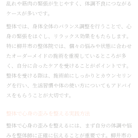
整体で蓄積したストレスをリセットする
乱れや筋肉の緊張が生じやすく、体調不良につながる
整体後に感じる変化とセルフケアの方法
ケースが多いです。
整体選びで健康維持を叶えるポイント
整体では、身体全体のバランス調整を行うことで、心
整体で健康維持するための院の選び方
身の緊張をほぐし、リラックス効果をもたらします。
安心できる整体院選びのチェックポイント
特に柳井市の整体院では、個々の悩みや状態に合わせ
口コミや評判から整体院を見極めるコツ
たオーダーメイドの施術を重視しているところが多
整体施術者の資格や経験を確認しよう
く、自分に合ったケアを受けることがポイントです。
整体と整骨院の違いを理解して選ぶ
整体を受ける際は、施術前にしっかりとカウンセリン
整体後の体調変化とその対処法を解説
グを行い、生活習慣や体の使い方についてもアドバイ
スをもらうことが大切です。
整体後に起こりやすい体調変化とは何か
整体後の不調時に見直すべきポイント
整体で心身の歪みを整える実践方法
整体後に調子が悪いときの対処法を紹介
整体で心身の歪みを整えるには、まず自分の体調や悩
体調変化を把握し整体効果を最大化する
みを整体師に正確に伝えることが重要です。柳井市の
整体後に意識したいセルフケアの実践法