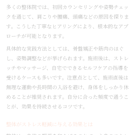
多くの整体院では、初回カウンセリングや姿勢チェッ
ストレス由来の悩みへの整体アプローチ
クを通じて、肩こりや腰痛、頭痛などの原因を探りま
ストレス由来の不調に整体が効く理由
す。こうした丁寧なヒアリングにより、根本的なアプ
整体で自律神経の乱れを整える重要性
ローチが可能となります。
整体が肩こりや腰痛に与える影響とは
具体的な実践方法としては、骨盤矯正や筋肉のほぐ
整体施術で心の疲れもリフレッシュ
し、姿勢調整などが挙げられます。施術後は、ストレ
整体のプロが教えるストレス対策術
ッチやマッサージ、自宅でできるセルフケアの指導を
受けるケースも多いです。注意点として、施術直後は
無理な運動や長時間の入浴を避け、身体をしっかり休
めることが推奨されます。自分に合った頻度で通うこ
とが、効果を持続させるコツです。
整体がストレス軽減に与える効果とは