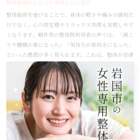
整体施術がもたらす身体と心の変化
整体施術を受けることで、身体の軽さや痛みの緩和だ
けでなく、心の安定感やリラックス効果も実感しやす
くなります。柳井市の整体院利用者の声では、「肩こ
りや腰痛が楽になった」「気持ちが前向きになった」
といった感想が多く見られます。これは、整体が自律
神経のバランスを整えることで、ストレス緩和や睡眠
の質向上につながるためです。
一方で、施術後に一時的なだるさや倦怠感を感じる方
もいますが、これは身体が回復へ向かう過程で起こる
生理的な反応とされています。気になる場合は担当者
に相談し、無理のないペースで継続することが大切で
す。成功例として、定期的な整体とセルフケアを組み
合わせることで、長期的な健康維持やストレス耐性向