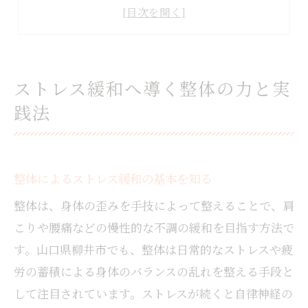
整体がストレス軽減に与える効果とは
自律神経バランスと整体の密接な関係
整体体験談から学ぶストレス対策術
整体で心身のバランス整える考え方
ストレス緩和へ導く整体の力と実
整体で心身バランスを保つための考え方
践法
心と体の調和を目指す整体の理論に注目
整体で自律神経を整える日常習慣とは
整体施術がもたらす身体と心の変化
整体によるストレス緩和の基本を知る
整体によるバランス調整のポイント解説
整体は、身体の歪みを手技によって整えることで、肩
慢性的な疲れに整体が役立つ理由とは
こりや腰痛などの慢性的な不調の緩和を目指す方法で
慢性的な疲れに整体が効く仕組みを解説
す。山口県柳井市でも、整体は日常的なストレスや疲
整体で疲労感が改善される理由を探る
労の蓄積による身体のバランスの乱れを整える手段と
整体による全身ケアの重要性について
して注目されています。ストレスが続くと自律神経の