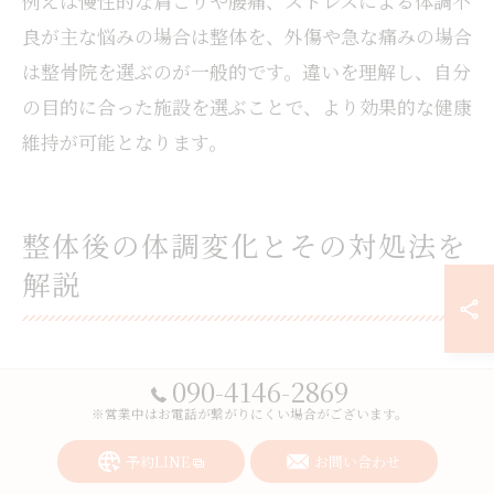
例えば慢性的な肩こりや腰痛、ストレスによる体調不
良が主な悩みの場合は整体を、外傷や急な痛みの場合
は整骨院を選ぶのが一般的です。違いを理解し、自分
の目的に合った施設を選ぶことで、より効果的な健康
維持が可能となります。
整体後の体調変化とその対処法を
解説
090-4146-2869
整体後に起こりやすい体調変化とは何か
※営業中はお電話が繋がりにくい場合がございます。
整体を受けた後、多くの方が「体が軽くなった」「肩
予約LINE
お問い合わせ
こりや腰痛が和らいだ」といったポジティブな変化を